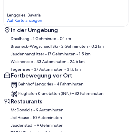
Lenggries, Bavaria
Auf Karte anzeigen
In der Umgebung
Karte
Draxlhang
- 1 Gehminute
- 0.1 km
Brauneck-Wegscheidl Ski
- 2 Gehminuten
- 0.2 km
Jaudenhangflitzer
- 17 Gehminuten
- 1.5 km
Walchensee
- 33 Autominuten
- 24.6 km
Tegernsee
- 37 Autominuten
- 31.6 km
Fortbewegung vor Ort
Bahnhof Lenggries – 4 Fahrminuten
Flughafen Kranebitten (INN) – 82 Fahrminuten
Restaurants
‪McDonald's - ‬9 Autominuten
‪Jail House - ‬10 Autominuten
‪Jaudenstadl - ‬9 Gehminuten