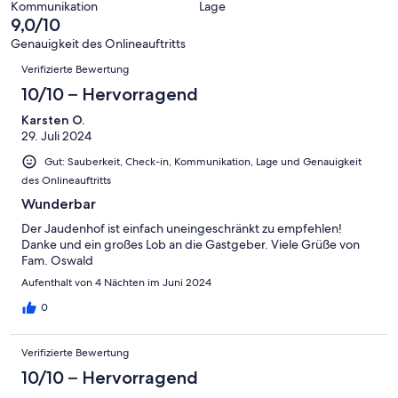
-
Bewertung
Kommunikation
Lage
6
eine
9,0/10
Gut
von
-
Bewertung
4
Genauigkeit des Onlineauftritts
Okay
von
Bewertungen
-
Verifizierte Bewertung
2
Schlecht
-
10/10 – Hervorragend
Ungenügend
Karsten O.
29. Juli 2024
Gut: Sauberkeit, Check-in, Kommunikation, Lage und Genauigkeit
des Onlineauftritts
Wunderbar
Der Jaudenhof ist einfach uneingeschränkt zu empfehlen!
Danke und ein großes Lob an die Gastgeber. Viele Grüße von
Fam. Oswald
Aufenthalt von 4 Nächten im Juni 2024
0
Verifizierte Bewertung
10/10 – Hervorragend