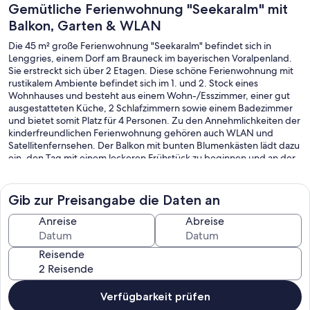
Gemütliche Ferienwohnung "Seekaralm" mit
Balkon, Garten & WLAN
Die 45 m² große Ferienwohnung "Seekaralm" befindet sich in
Lenggries, einem Dorf am Brauneck im bayerischen Voralpenland.
Sie erstreckt sich über 2 Etagen. Diese schöne Ferienwohnung mit
rustikalem Ambiente befindet sich im 1. und 2. Stock eines
Wohnhauses und besteht aus einem Wohn-/Esszimmer, einer gut
ausgestatteten Küche, 2 Schlafzimmern sowie einem Badezimmer
und bietet somit Platz für 4 Personen. Zu den Annehmlichkeiten der
kinderfreundlichen Ferienwohnung gehören auch WLAN und
Satellitenfernsehen. Der Balkon mit bunten Blumenkästen lädt dazu
ein, den Tag mit einem leckeren Frühstück zu beginnen und an der
frischen Morgenluft eine Tasse heißen Kaffee zu trinken. Genießen
Sie das atemberaubende Bergpanorama oder nutzen Sie den
großen gemeinschaftlichen Garten zum Entspannen. Ein kleiner
Gib zur Preisangabe die Daten an
Spielplatz im Garten ist auch für die kleinen Gäste des Hauses der
perfekte Ort zum Spielen. Das nächste Restaurant liegt 550 m von
Anreise
Abreise
der Unterkunft entfernt und ein Supermarkt ist 2,2 km oder 3
Autominuten entfernt. Die Pisten Jaudenhang (700 m bzw. 8
Reisende
Gehminuten) und Draxlhang (900 m bzw. 10 Gehminuten) befinden
sich dank der herrlichen Lage der Ferienwohnung in unmittelbarer
Nähe. Weitere Lifte und Abfahrten im Ski- und Wandergebiet
Langgries/Brauneck sind ebenfalls in nur 3,4 km bzw. 6
Verfügbarkeit prüfen
Autominuten zu erreichen.