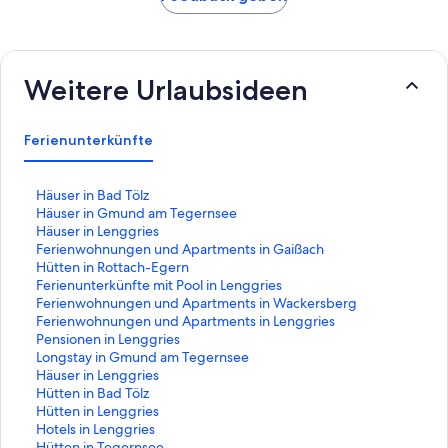
Weitere Urlaubsideen
Ferienunterkünfte
L
Häuser in Bad Tölz
i
L
Häuser in Gmund am Tegernsee
n
i
L
Häuser in Lenggries
k
n
i
L
Ferienwohnungen und Apartments in Gaißach
,
k
n
i
L
Hütten in Rottach-Egern
d
,
k
n
i
L
Ferienunterkünfte mit Pool in Lenggries
e
d
,
k
n
i
L
Ferienwohnungen und Apartments in Wackersberg
r
e
d
,
k
n
i
L
Ferienwohnungen und Apartments in Lenggries
d
r
e
d
,
k
n
i
L
Pensionen in Lenggries
i
d
r
e
d
,
k
n
i
L
Longstay in Gmund am Tegernsee
e
i
d
r
e
d
,
k
n
i
L
Häuser in Lenggries
f
e
i
d
r
e
d
,
k
n
i
L
Hütten in Bad Tölz
o
f
e
i
d
r
e
d
,
k
n
i
L
Hütten in Lenggries
l
o
f
e
i
d
r
e
d
,
k
n
i
L
Hotels in Lenggries
g
l
o
f
e
i
d
r
e
d
,
k
n
i
L
Hütten in Tegernsee