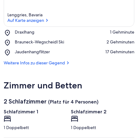
Lenggries, Bavaria
Auf Karte anzeigen
Place,
Draxlhang
‪1 Gehminute‬
Draxlhang
Auf Karte anzeigen
Place,
Brauneck-Wegscheidl Ski
‪2 Gehminuten‬
Brauneck-
Place,
Jaudenhangflitzer
‪17 Gehminuten‬
Wegscheidl
Jaudenhangflitzer
Ski
Weitere Infos zu dieser Gegend
Zimmer und Betten
2 Schlafzimmer
(Platz für 4 Personen)
Schlafzimmer 1
Schlafzimmer 2
1 Doppelbett
1 Doppelbett