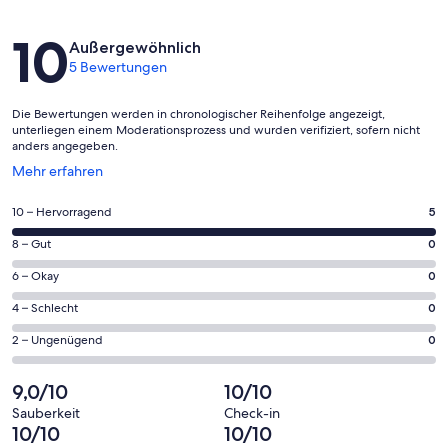
Bewertungen
10
Außergewöhnlich
5 Bewertungen
Die Bewertungen werden in chronologischer Reihenfolge angezeigt,
unterliegen einem Moderationsprozess und wurden verifiziert, sofern nicht
anders angegeben.
Wird
Mehr erfahren
in
einem
5
10 – Hervorragend
5
neuen
von
Fenster
0
8 – Gut
0
insgesamt
geöffnet
von
5
0
6 – Okay
0
insgesamt
Gästebewertungen
von
5
0
4 – Schlecht
0
haben
insgesamt
Gästebewertungen
von
eine
5
0
2 – Ungenügend
0
haben
insgesamt
Bewertung
Gästebewertungen
von
eine
5
von
haben
insgesamt
9,0/10
10/10
Bewertung
Gästebewertungen
10
eine
5
von
haben
Sauberkeit
Check-in
-
Bewertung
Gästebewertungen
10/10
10/10
8
eine
Hervorragend
von
haben