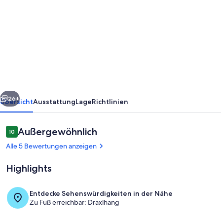
von
Gemütliche
Ferienwohnung
"Seekaralm"
mit
Balkon,
Garten
rück
Weiter
&
26+
Übersicht
Ausstattung
Lage
Richtlinien
WLAN
Bewertungen
Außergewöhnlich
10
10 von 10.
Alle 5 Bewertungen anzeigen
Highlights
Entdecke Sehenswürdigkeiten in der Nähe
Zu Fuß erreichbar: Draxlhang
Zimmer