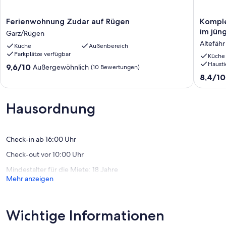
Ferienwohnung
Komplet
Ferienwohnung Zudar auf Rügen
Komple
Zudar
1.
im jün
Garz/Rügen
auf
Etage
Altefähr
Küche
Außenbereich
Rügen
eines
Parkplätze verfügbar
Garz/Rügen
Zweifam
Küche
Hausti
im
9.6
9,6/10
Außergewöhnlich
(10 Bewertungen)
jüngste
von
8.4
8,4/10
Seebad
10,
von
Rügens,
Außergewöhnlich,
10,
Altefähr
(10
Sehr
Hausordnung
Altefähr
Bewertungen)
gut,
(37
Bewert
Check-in ab 16:00 Uhr
Check-out vor 10:00 Uhr
Mindestalter für die Miete: 18 Jahre
Mehr anzeigen
Wichtige Informationen