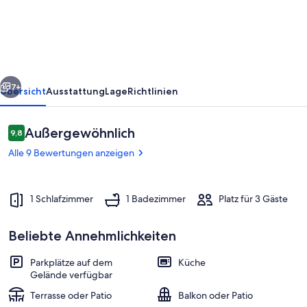
42
-
Fewo
1
rück
Weiter
7+
Übersicht
Ausstattung
Lage
Richtlinien
Bewertungen
Außergewöhnlich
9,8
9,8 von 10.
Alle 9 Bewertungen anzeigen
1 Schlafzimmer
1 Badezimmer
Platz für 3 Gäste
Beliebte Annehmlichkeiten
Rügen-Fewo 42
Parkplätze auf dem
Küche
Gelände verfügbar
Terrasse oder Patio
Balkon oder Patio