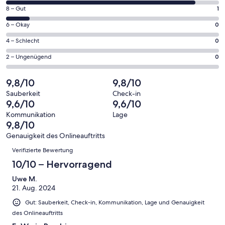
von
Fenster
1
8 – Gut
1
insgesamt
geöffnet
von
9
0
6 – Okay
0
insgesamt
Gästebewertungen
von
9
0
4 – Schlecht
0
haben
insgesamt
Gästebewertungen
von
eine
9
0
2 – Ungenügend
0
haben
insgesamt
Bewertung
Gästebewertungen
von
eine
9
von
haben
insgesamt
9,8/10
9,8/10
Bewertung
Gästebewertungen
10
eine
9
von
haben
Sauberkeit
Check-in
-
Bewertung
Gästebewertungen
9,6/10
9,6/10
8
eine
Hervorragend
von
haben
-
Bewertung
Kommunikation
Lage
6
eine
9,8/10
Gut
von
-
Bewertung
4
Genauigkeit des Onlineauftritts
Okay
von
Bewertungen
-
Verifizierte Bewertung
2
Schlecht
-
10/10 – Hervorragend
Ungenügend
Uwe M.
21. Aug. 2024
Gut: Sauberkeit, Check-in, Kommunikation, Lage und Genauigkeit
des Onlineauftritts