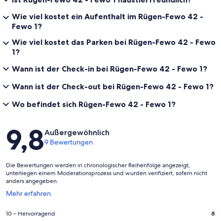
Wie viel kostet ein Aufenthalt im Rügen-Fewo 42 -
Fewo 1?
Wie viel kostet das Parken bei Rügen-Fewo 42 - Fewo
1?
Wann ist der Check-in bei Rügen-Fewo 42 - Fewo 1?
Wann ist der Check-out bei Rügen-Fewo 42 - Fewo 1?
Wo befindet sich Rügen-Fewo 42 - Fewo 1?
Bewertungen
9,8
Außergewöhnlich
9 Bewertungen
Die Bewertungen werden in chronologischer Reihenfolge angezeigt,
unterliegen einem Moderationsprozess und wurden verifiziert, sofern nicht
anders angegeben.
Wird
Mehr erfahren
in
einem
8
10 – Hervorragend
8
neuen