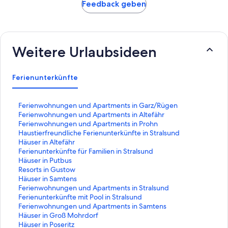
Feedback geben
Weitere Urlaubsideen
Ferienunterkünfte
L
Ferienwohnungen und Apartments in Garz/Rügen
i
L
Ferienwohnungen und Apartments in Altefähr
n
i
L
Ferienwohnungen und Apartments in Prohn
k
n
i
L
Haustierfreundliche Ferienunterkünfte in Stralsund
,
k
n
i
L
Häuser in Altefähr
d
,
k
n
i
L
Ferienunterkünfte für Familien in Stralsund
e
d
,
k
n
i
L
Häuser in Putbus
r
e
d
,
k
n
i
L
Resorts in Gustow
d
r
e
d
,
k
n
i
L
Häuser in Samtens
i
d
r
e
d
,
k
n
i
L
Ferienwohnungen und Apartments in Stralsund
e
i
d
r
e
d
,
k
n
i
L
Ferienunterkünfte mit Pool in Stralsund
f
e
i
d
r
e
d
,
k
n
i
L
Ferienwohnungen und Apartments in Samtens
o
f
e
i
d
r
e
d
,
k
n
i
L
Häuser in Groß Mohrdorf
l
o
f
e
i
d
r
e
d
,
k
n
i
L
Häuser in Poseritz