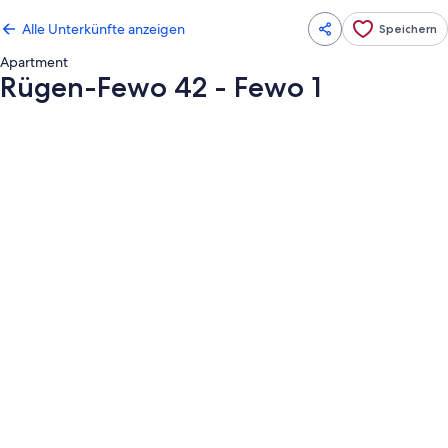
Alle Unterkünfte anzeigen
Speichern
Apartment
Rügen-Fewo 42 - Fewo 1
Fotogalerie
von
Rügen-
Fewo