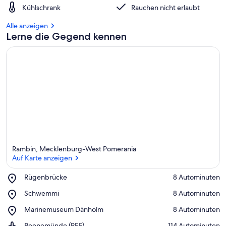
Kühlschrank
Rauchen nicht erlaubt
Alle anzeigen
Lerne die Gegend kennen
Rambin, Mecklenburg-West Pomerania
Auf Karte anzeigen
Place,
Rügenbrücke
‪8 Autominuten‬
Rügenbrücke
Auf Karte anzeigen
Place,
Schwemmi
‪8 Autominuten‬
Schwemmi
Place,
Marinemuseum Dänholm
‪8 Autominuten‬
Marinemuseum
Airport,
Peenemünde (PEF)
‪114 Autominuten‬