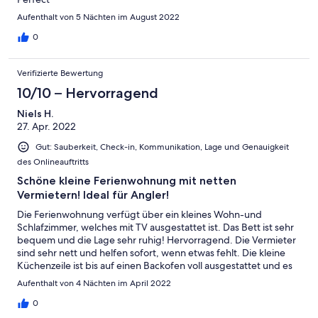
Aufenthalt von 5 Nächten im August 2022
0
Verifizierte Bewertung
10/10 – Hervorragend
Niels H.
27. Apr. 2022
Gut: Sauberkeit, Check-in, Kommunikation, Lage und Genauigkeit
des Onlineauftritts
Schöne kleine Ferienwohnung mit netten
Vermietern! Ideal für Angler!
Die Ferienwohnung verfügt über ein kleines Wohn-und
Schlafzimmer, welches mit TV ausgestattet ist. Das Bett ist sehr
bequem und die Lage sehr ruhig! Hervorragend. Die Vermieter
sind sehr nett und helfen sofort, wenn etwas fehlt. Die kleine
Küchenzeile ist bis auf einen Backofen voll ausgestattet und es
hat an nichts gehapert. Die Spülmaschine erledigt die Arbeit
Aufenthalt von 4 Nächten im April 2022
nach dem Essen. Das Bad ist geräumig und die Dusche sauber!
Alles in allem hervorragend für eine kleine Auszeit! Bis zur
0
Ostsee/Stralsund fährt man mit dem Auto 10min.