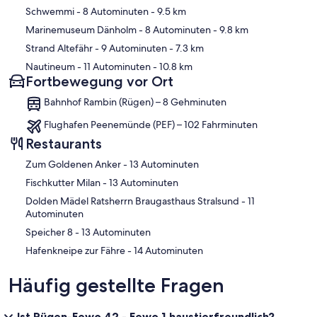
Schwemmi
- 8 Autominuten
- 9.5 km
Marinemuseum Dänholm
- 8 Autominuten
- 9.8 km
Strand Altefähr
- 9 Autominuten
- 7.3 km
Nautineum
- 11 Autominuten
- 10.8 km
Fortbewegung vor Ort
Bahnhof Rambin (Rügen) – 8 Gehminuten
Flughafen Peenemünde (PEF) – 102 Fahrminuten
Restaurants
‪Zum Goldenen Anker - ‬13 Autominuten
‪Fischkutter Milan - ‬13 Autominuten
‪Dolden Mädel Ratsherrn Braugasthaus Stralsund - ‬11
Autominuten
‪Speicher 8 - ‬13 Autominuten
‪Hafenkneipe zur Fähre - ‬14 Autominuten
Häufig gestellte Fragen
Ist Rügen-Fewo 42 - Fewo 1 haustierfreundlich?