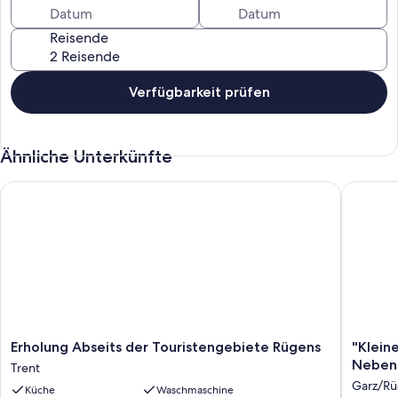
Reisende
Verfügbarkeit prüfen
Ähnliche Unterkünfte
Erholung Abseits der Touristengebiete Rügens
"Kleine 
Erholung
"Kleine
Erholung Abseits der Touristengebiete Rügens
"Kleine
Abseits
Küstenp
Neben
Trent
der
-
Garz/R
Küche
Waschmaschine
Touristengebiete
Fewo