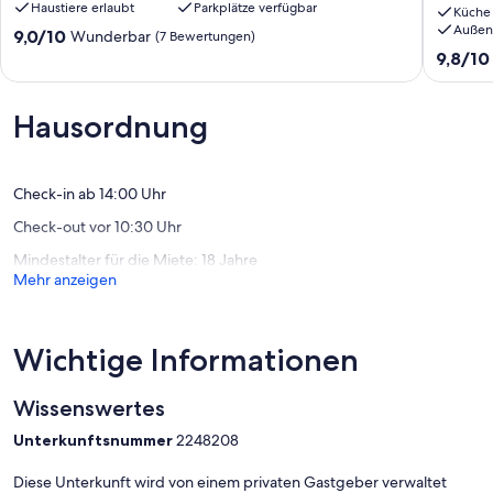
Haustiere erlaubt
Parkplätze verfügbar
Rügens
im
Küche
Außen
Trent
Nebeng
9.0
9,0/10
Wunderbar
(7 Bewertungen)
(Wlan)
von
9.8
9,8/10
Garz/R
10,
von
Wunderbar,
10,
(7
Außerge
Hausordnung
Bewertungen)
(109
Bewert
Check-in ab 14:00 Uhr
Check-out vor 10:30 Uhr
Mindestalter für die Miete: 18 Jahre
Mehr anzeigen
Wichtige Informationen
Wissenswertes
Unterkunftsnummer
2248208
Diese Unterkunft wird von einem privaten Gastgeber verwaltet