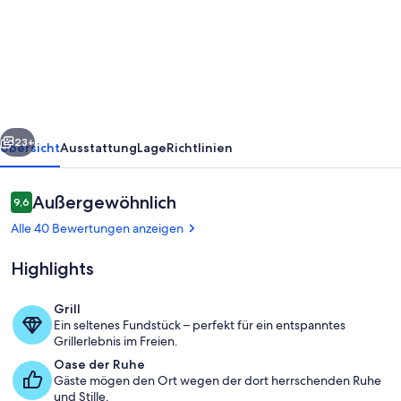
Ruhe
und
Entspannung
in
erholsamer
rück
Weiter
Natur
23+
Übersicht
Ausstattung
Lage
Richtlinien
Bewertungen
Außergewöhnlich
9,6
9,6 von 10.
Alle 40 Bewertungen anzeigen
Highlights
Grill
Ein seltenes Fundstück – perfekt für ein entspanntes
Ausblick aus dem Wohnzimmer
Grillerlebnis im Freien.
Oase der Ruhe
Gäste mögen den Ort wegen der dort herrschenden Ruhe
und Stille.