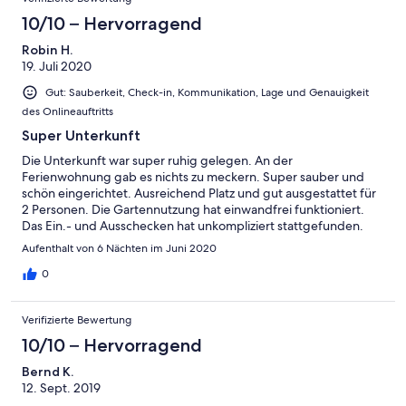
10/10 – Hervorragend
Robin H.
19. Juli 2020
Gut: Sauberkeit, Check-in, Kommunikation, Lage und Genauigkeit
des Onlineauftritts
Super Unterkunft
Die Unterkunft war super ruhig gelegen. An der
Ferienwohnung gab es nichts zu meckern. Super sauber und
schön eingerichtet. Ausreichend Platz und gut ausgestattet für
2 Personen. Die Gartennutzung hat einwandfrei funktioniert.
Das Ein.- und Ausschecken hat unkompliziert stattgefunden.
Wir würden auf jeden Fall wieder dort hin Reisen. Die
Aufenthalt von 6 Nächten im Juni 2020
Ferienwohnung mag zwar abgelegen sein, aber dadurch dass
man sowieso mit eigenem PKW anreist, ist man auch flexibel.
0
Verifizierte Bewertung
10/10 – Hervorragend
Bernd K.
12. Sept. 2019