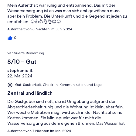
Mein Aufenthalt war ruhig und entspannend. Das mit der
Wasserversorgung ist an was man sich erst gewöhnen muss
aber kein Problem. Die Unterkunft und die Gegend ist jeden zu
empfehlen. 😊👍👍👌👌😊😊
Aufenthalt von 8 Nächten im Juni 2024
0
Verifizierte Bewertung
8/10 – Gut
stephanie B.
22. Mai 2024
Gut: Sauberkeit, Check-in, Kommunikation und Lage
Zentral und ländlich
Die Gastgeber sind nett, die ist Umgebung aufgrund der
Abgeschiedenheit ruhig und die Wohnung ist klein, aber fein.
Wer weiche Matratzen mag, wird auch in der Nacht auf seine
Kosten kommen. Ein Minuspunkt war für mich die
Wasserversorgung aus dem eigenen Brunnen. Das Wasser hat
einen eigentümlichen Geruch und muss abgekocht werden,
Aufenthalt von 7 Nächten im Mai 2024
bevor es getrunken werden kann. Über diese Information hätte