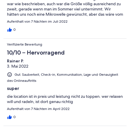
war wie beschrieben, auch war die Größe völlig ausreichend zu
zweit, gerade wenn man im Sommer viel unternimmt. Wir
hätten uns noch eine Mikrowelle gewünscht, aber das wäre vom
Platz her wahrscheinlich nicht möglich. Ansonsten wäre unser
Aufenthalt von 7 Nächten im Juli 2022
Verbesserungsvorschlag, dass an dem Wandfenster ein
Fliegengitter angebracht wird, da sich leider die Wohnung bei
0
heißen Tagen sehr aufheizt und man gern lüften würde, dies
aber in Verbindung mit einer Mückenjagd am Abend
Verifizierte Bewertung
verbunden ist. Für Sodastreamnutzer empfehlen wir eben
diesen zu Hause zu lassen, da das Leitungswasser unserer
10/10 – Hervorragend
Meinung nach nicht unbedingt zum Trinken geeignet ist. Was
Rainer P.
uns auf jeden Fall gefallen hat war, dass die Wohnung sehr
3. Mai 2022
abgelegen ist und man somit fernab von Straßenlärm die Ruhe
genießen kann. Ansonsten waren wir rundum zufrieden und
Gut: Sauberkeit, Check-in, Kommunikation, Lage und Genauigkeit
danken Liane und Thomas für die tolle FeWo!
des Onlineauftritts
super
die location ist in preis und leistung nicht zu toppen. wer relaxen
will und radeln, ist dort genau richtig
Aufenthalt von 7 Nächten im April 2022
0