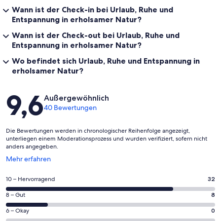
Wann ist der Check-in bei Urlaub, Ruhe und
Entspannung in erholsamer Natur?
Wann ist der Check-out bei Urlaub, Ruhe und
Entspannung in erholsamer Natur?
Wo befindet sich Urlaub, Ruhe und Entspannung in
erholsamer Natur?
Bewertungen
9,6
Außergewöhnlich
40 Bewertungen
Die Bewertungen werden in chronologischer Reihenfolge angezeigt,
unterliegen einem Moderationsprozess und wurden verifiziert, sofern nicht
anders angegeben.
Wird
Mehr erfahren
in
einem
32
10 – Hervorragend
32
neuen
von
Fenster
8
8 – Gut
8
insgesamt
geöffnet
von
40
0
6 – Okay
0
insgesamt