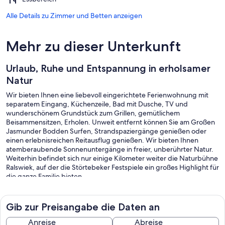
Alle Details zu Zimmer und Betten anzeigen
Mehr zu dieser Unterkunft
Urlaub, Ruhe und Entspannung in erholsamer
Natur
Wir bieten Ihnen eine liebevoll eingerichtete Ferienwohnung mit
separatem Eingang, Küchenzeile, Bad mit Dusche, TV und
wunderschönem Grundstück zum Grillen, gemütlichem
Beisammensitzen, Erholen. Unweit entfernt können Sie am Großen
Jasmunder Bodden Surfen, Strandspaziergänge genießen oder
einen erlebnisreichen Reitausflug genießen. Wir bieten Ihnen
atemberaubende Sonnenuntergänge in freier, unberührter Natur.
Weiterhin befindet sich nur einige Kilometer weiter die Naturbühne
Ralswiek, auf der die Störtebeker Festspiele ein großes Highlight für
die ganze Familie bieten.
Bitte beachten Sie: die Fewo liegt nicht in Bergen auf Rügen, sie
befindet sich in 18528 Rappin, der Ort heißt "Helle"!
Gib zur Preisangabe die Daten an
Anreise
Abreise