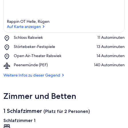
Rappin OT Helle, Rügen
Auf Karte anzeigen
Place,
Schloss Ralswiek
‪11 Autominuten‬
Schloss
Auf Karte anzeigen
Place,
Störtebeker-Festspiele
‪13 Autominuten‬
Ralswiek
Störtebeker-
Place,
Open Air-Theater Ralswiek
‪14 Autominuten‬
Festspiele
Open
Airport,
Peenemünde (PEF)
‪140 Autominuten‬
Air-
Peenemünde
Theater
(PEF)
Weitere Infos zu dieser Gegend
Ralswiek
Zimmer und Betten
1 Schlafzimmer
(Platz für 2 Personen)
Schlafzimmer 1