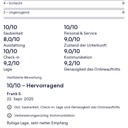
Gästebewertungen
von
40
0
4 – Schlecht
0
haben
insgesamt
Gästebewertungen
von
eine
40
0
2 – Ungenügend
0
haben
insgesamt
Bewertung
Gästebewertungen
von
eine
40
von
haben
insgesamt
10/10
10/10
Bewertung
Gästebewertungen
10
eine
40
von
haben
Sauberkeit
Personal & Service
-
Bewertung
Gästebewertungen
8,0/10
9,0/10
8
eine
Hervorragend
von
haben
-
Bewertung
Ausstattung
Zustand der Unterkunft
6
eine
10/10
9,0/10
Gut
von
-
Bewertung
4
Check-in
Kommunikation
Okay
von
9,2/10
9,2/10
-
2
Schlecht
Lage
Genauigkeit des Onlineauftritts
-
Bewertungen
Verifizierte Bewertung
Ungenügend
10/10 – Hervorragend
Frank S.
22. Sept. 2025
Gut: Sauberkeit, Check-in, Lage und Genauigkeit des Onlineauftritts
Verbesserungswürdig: Kommunikation
Ruhige Lage, sehr netter Empfang