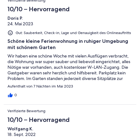
Verifizierte Bewertung
10/10 – Hervorragend
Doris P.
24. Mai 2023
Gut: Sauberkeit, Check-in, Lage und Genauigkeit des Onlineauftritts
Schöne kleine Ferienwohnung in ruhiger Umgebung
mit schönem Garten
Wir haben eine schöne Woche mit vielen Ausflügen verbracht,
die Wohnung war super sauber und liebevoll eingerichtet, alles
Nötige war vorhanden, auch kostenloser W-LAN-Zugang. Die
Gastgeber waren sehr herzlich und hilfsbereit. Parkplatz kein
Problem. Im Garten standen jederzeit diverse Sitzplätze zur
Verfügung. Für einen entspannenden Urlaub perfekt!
Aufenthalt von 7 Nächten im Mai 2023
0
Verifizierte Bewertung
10/10 – Hervorragend
Wolfgang K.
18. Sept. 2022