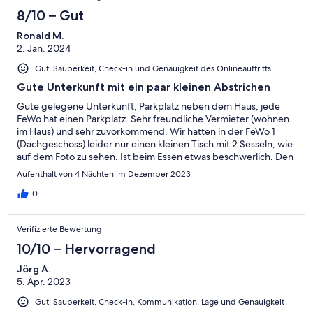
8/10 – Gut
Ronald M.
2. Jan. 2024
Gut: Sauberkeit, Check-in und Genauigkeit des Onlineauftritts
Gute Unterkunft mit ein paar kleinen Abstrichen
Gute gelegene Unterkunft, Parkplatz neben dem Haus, jede
FeWo hat einen Parkplatz. Sehr freundliche Vermieter (wohnen
im Haus) und sehr zuvorkommend. Wir hatten in der FeWo 1
(Dachgeschoss) leider nur einen kleinen Tisch mit 2 Sesseln, wie
auf dem Foto zu sehen. Ist beim Essen etwas beschwerlich. Den
eingezeichneten Tisch auf dem Grundriss gibt es nicht (mehr).
Aufenthalt von 4 Nächten im Dezember 2023
Die Küchenausstattung ist gut und die Kühlmöglichkeiten mit
Kühlschrank und Tiefkühlschrank mehr als reichlich. Ceranfeld
0
hatte dafür leider nur 2 Platten. Der Gas-Kamin im Wohnbereich
heizt gut auch die anderen Räume mit. Einfach Türen auflassen.
Verifizierte Bewertung
:-D Eine kurze Einweisung oder eine kleine
Gebrauchsanweisung wäre nicht schlecht gewesen. Bad ist sehr
10/10 – Hervorragend
geräumig und es ist alles vorhanden (sogar ein Fön) Was man
Jörg A.
zum Schluss vielleicht erwähnen sollte. Die letzte Treppe zum
5. Apr. 2023
Dachgeschoss hat offene Stufen und ist für jemanden mit
Höhenangst sicher nicht so einfach zu bewältigen. Für den Preis
Gut: Sauberkeit, Check-in, Kommunikation, Lage und Genauigkeit
kann man die FeWo aber gern empfehlen.