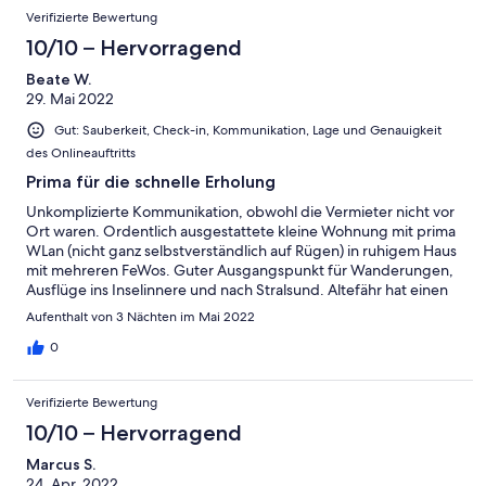
Verifizierte Bewertung
10/10 – Hervorragend
Beate W.
29. Mai 2022
Gut: Sauberkeit, Check-in, Kommunikation, Lage und Genauigkeit
des Onlineauftritts
Prima für die schnelle Erholung
Unkomplizierte Kommunikation, obwohl die Vermieter nicht vor
Ort waren. Ordentlich ausgestattete kleine Wohnung mit prima
WLan (nicht ganz selbstverständlich auf Rügen) in ruhigem Haus
mit mehreren FeWos. Guter Ausgangspunkt für Wanderungen,
Ausflüge ins Inselinnere und nach Stralsund. Altefähr hat einen
schönen Strand für jedes Wetter. Jederzeit gern wieder.
Aufenthalt von 3 Nächten im Mai 2022
0
Verifizierte Bewertung
10/10 – Hervorragend
Marcus S.
24. Apr. 2022