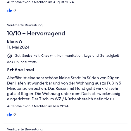
Aufenthalt von 7 Nächten im August 2024
0
Verifizierte Bewertung
10/10 – Hervorragend
Klaus O.
11. Mai 2024
Gut: Sauberkeit, Check-in, Kommunikation, Lage und Genauigkeit
des Onlineauftritts
Schöne Insel
Altefähr ist eine sehr schöne kleine Stadt im Süden von Rügen.
Der Hafen ist wunderbar und von der Wohnung aus zu Fuß in 5
Minuten zu erreichen. Das Reisen mit Hund geht wirklich sehr
gut auf Rügen. Die Wohnung unter dem Dach ist zweckmässig
eingerichtet. Der Tisch im WZ / Küchenbereich definitiv zu
klein. In der Wohnung sollten mal kleine Reparaturarbeiten
Aufenthalt von 7 Nächten im Mai 2024
durch geführt werden. Deswegen bekommt sie von uns nur ein
ausreichend. Die Lage war für uns super, der Gastgeber sehr
0
nett.
Verifizierte Bewertung