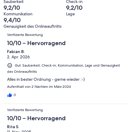
von
haben
Sauberkeit
Check-in
-
Bewertung
Gästebewertungen
9,2/10
9,2/10
8
eine
Hervorragend
von
haben
-
Bewertung
Kommunikation
Lage
6
eine
9,4/10
Gut
von
-
Bewertung
4
Genauigkeit des Onlineauftritts
Okay
von
Bewertungen
-
Verifizierte Bewertung
2
Schlecht
-
10/10 – Hervorragend
Ungenügend
Fabian B.
2. Apr. 2026
Gut: Sauberkeit, Check-in, Kommunikation, Lage und Genauigkeit
des Onlineauftritts
Alles in bester Ordnung - gerne wieder :-)
Aufenthalt von 2 Nächten im März 2026
0
Verifizierte Bewertung
10/10 – Hervorragend
Rita S.