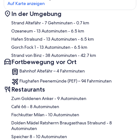
Auf Karte anzeigen
In der Umgebung
Karte
Strand Altefähr
- 7 Gehminuten
- 0.7 km
Ozeaneum
- 13 Autominuten
- 6.5 km
Hafen Stralsund
- 13 Autominuten
- 6.5 km
Gorch Fock 1
- 13 Autominuten
- 6.5 km
Strand von Binz
- 38 Autominuten
- 42.7 km
Fortbewegung vor Ort
Bahnhof Altefähr – 4 Fahrminuten
Flughafen Peenemünde (PEF) – 94 Fahrminuten
Restaurants
‪Zum Goldenen Anker - ‬9 Autominuten
‪Café 66 - ‬8 Autominuten
‪Fischkutter Milan - ‬10 Autominuten
‪Dolden Mädel Ratsherrn Braugasthaus Stralsund - ‬8
Autominuten
‪Speicher 8 - ‬10 Autominuten