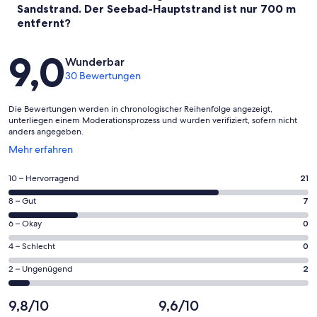
Sandstrand. Der Seebad-Hauptstrand ist nur 700 m
entfernt?
Bewertungen
9,0
Wunderbar
30 Bewertungen
Die Bewertungen werden in chronologischer Reihenfolge angezeigt,
unterliegen einem Moderationsprozess und wurden verifiziert, sofern nicht
anders angegeben.
Wird
Mehr erfahren
in
einem
21
10 – Hervorragend
21
neuen
von
Fenster
7
8 – Gut
7
insgesamt
geöffnet
von
30
0
6 – Okay
0
insgesamt
Gästebewertungen
von
30
0
4 – Schlecht
0
haben
insgesamt
Gästebewertungen
von
eine
30
2
2 – Ungenügend
2
haben
insgesamt
Bewertung
Gästebewertungen
von
eine
30
von
haben
insgesamt
9,8/10
9,6/10
Bewertung
Gästebewertungen
10
eine
30