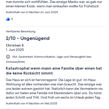
man konnte sich wohlfühlen. Das einzige Manko war, es gab nur
einen kleinen Kiosk, wenn man einkaufen wollte für Frühstück
und Abendbrot musste man nach Stralsund. Bei unserer Anreise
Aufenthalt von 6 Nächten im Juni 2025
an einem Mittwoch hatte nur 1 Gaststätte geöffnet und auch die
Folgetage waren kaum besser. Als staatl. anerkanntes Seebad
0
wird natürlich auch eine sogenannte Bettensteuer fällig, ohne
dass auch nur 1 Veranstaltung für Urlauber geboten wurde oder
Verifizierte Bewertung
wird. Das einzig Schöne ist die wunderbare Natur auf der
ganzen Insel, die für alles entschädigt.
2/10 – Ungenügend
Christian S.
1. Juni 2025
Gut: Sauberkeit, Kommunikation, Lage und Genauigkeit des
Onlineauftritts
Katastrophal wenn mann eine Familie über einen hat
die keine Rücksicht nimmt.
Das Haus an sich ist hervorragend. Die Lage ist gut. Im Haus
Wohnung ist alles vorhanden was man braucht. Das einzige was
uns leider extrem gestört hat. Natürlich kann die Vermieterin nix
dafür wir haten eine Familie mit Kleinkindern über uns. Du hörst
jeden Schritt und Tritt. Und früh um sechs im Urlaub jeden Tag
so geweckt werden ist extrem nervig. Aber ansonsten war alles
Aufenthalt von 4 Nächten im Mai 2025
ok. Der eine Stern ist wirklich nur wegen der extremen