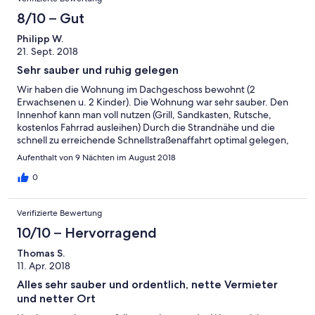
8/10 – Gut
Philipp W.
21. Sept. 2018
Sehr sauber und ruhig gelegen
Wir haben die Wohnung im Dachgeschoss bewohnt (2
Erwachsenen u. 2 Kinder). Die Wohnung war sehr sauber. Den
Innenhof kann man voll nutzen (Grill, Sandkasten, Rutsche,
kostenlos Fahrrad ausleihen) Durch die Strandnähe und die
schnell zu erreichende Schnellstraßenaffahrt optimal gelegen,
um Rügen auf eigene Faust zu erkunden.
Aufenthalt von 9 Nächten im August 2018
0
Verifizierte Bewertung
10/10 – Hervorragend
Thomas S.
11. Apr. 2018
Alles sehr sauber und ordentlich, nette Vermieter
und netter Ort