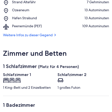
Place,
Strand Altefähr
‪7 Gehminuten‬
Strand
Auf Karte anzeigen
Place,
Ozeaneum
‪13 Autominuten‬
Altefähr
Ozeaneum
Place,
Hafen Stralsund
‪13 Autominuten‬
Hafen
Airport,
Peenemünde (PEF)
‪109 Autominuten‬
Stralsund
Peenemünde
(PEF)
Weitere Infos zu dieser Gegend
Zimmer und Betten
1 Schlafzimmer
(Platz für 4 Personen)
Schlafzimmer 1
Schlafzimmer 2
1 King-Bett und 2 Einzelbetten
1 großes Futon
1 Badezimmer