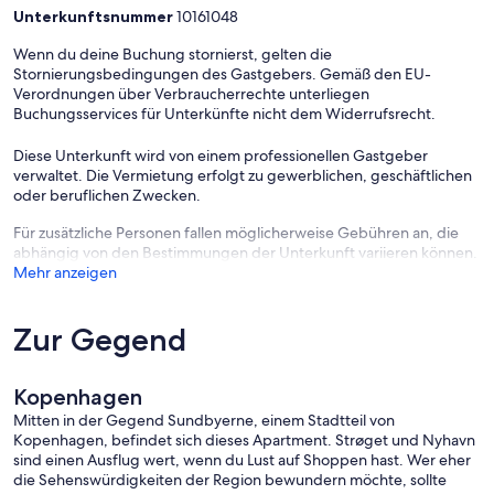
Unterkunftsnummer
10161048
wahrhaft magischer Ort, der gute Bademöglichkeiten mit Schutz
gegen den Wind bietet. Zur Ausstattung gehören
Wenn du deine Buchung stornierst, gelten die
Umkleidekabinen mit Duschen und Schließfächern. Für alle, die den
Stornierungsbedingungen des Gastgebers. Gemäß den EU-
Sprung wagen möchten, gibt es auf der Plattform Sprungbretter
Verordnungen über Verbraucherrechte unterliegen
mit einer Länge von 3 und 5 Metern.
Buchungsservices für Unterkünfte nicht dem Widerrufsrecht.
- Copenhagen Cable Park: Ein Juwel für diejenigen, die Open-Air-
Diese Unterkunft wird von einem professionellen Gastgeber
Aktivitäten und Wassersport lieben. Es ist ein Wasserski und Wake
verwaltet. Die Vermietung erfolgt zu gewerblichen, geschäftlichen
Boarding Park, hat aber auch ein Café und drei Sonnenterrassen,
oder beruflichen Zwecken.
alle mit Meerblick und Zugang zu Sand.
Für zusätzliche Personen fallen möglicherweise Gebühren an, die
- Kalvebod Fælled: Kalvebod Fælled auf Western Amager ist ein
abhängig von den Bestimmungen der Unterkunft variieren können.
schönes Naturgebiet und ein wichtiges Zuhause für Pflanzen,
Mehr anzeigen
Insekten und Tiere. Sie können Outdoor-Ausrüstung, Fahrräder
oder Rollschuhe mieten oder einfach nur durch die weiten Weiten
schlendern.
Zur Gegend
Rumkommen:
Das Hotel liegt nur 350 Meter von der U-Bahnstation
"Lergravsparken" entfernt. Von dieser U-Bahnstation sind es nur 5
Kopenhagen
Minuten in die Innenstadt und 9 Minuten zum Flughafen. Das
kostenlose Parken ist ca. 100 m vom Apartment entfernt.
Mitten in der Gegend Sundbyerne, einem Stadtteil von
Andere Dinge zu beachten:
Kopenhagen, befindet sich dieses Apartment. Strøget und Nyhavn
Bitte zögern Sie nicht, uns etwas zu fragen. Gerne helfen wir Ihnen
sind einen Ausflug wert, wenn du Lust auf Shoppen hast. Wer eher
bei der Buchung:
die Sehenswürdigkeiten der Region bewundern möchte, sollte