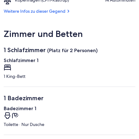
Strandpark
Kopenhagen
(CPH-
Weitere Infos zu dieser Gegend
Kastrup)
Zimmer und Betten
1 Schlafzimmer
(Platz für 2 Personen)
Schlafzimmer 1
1 King-Bett
1 Badezimmer
Badezimmer 1
Toilette · Nur Dusche