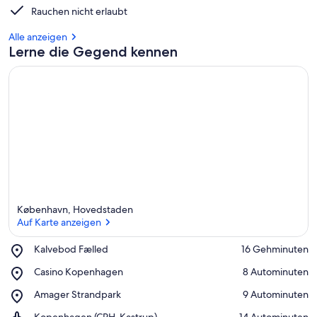
Rauchen nicht erlaubt
Alle anzeigen
Lerne die Gegend kennen
København, Hovedstaden
Auf Karte anzeigen
Place,
Kalvebod Fælled
‪16 Gehminuten‬
Kalvebod
Auf Karte anzeigen
Place,
Casino Kopenhagen
‪8 Autominuten‬
Fælled
Casino
Place,
Amager Strandpark
‪9 Autominuten‬
Kopenhagen
Amager
Airport,
Kopenhagen (CPH-Kastrup)
‪14 Autominuten‬