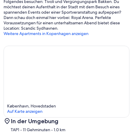
- Babyausstattung (Kinderwagen, Reisebett, ect.)
Folgendes besuchen: Tivoli und Vergüngungspark Bakken. Du
- Ein Tisch mit den besten Restaurants in Kopenhagen - einer der
möchtest deinen Aufenthalt in der Stadt mit dem Besuch eines
führenden Gastro-Städte der Welt
spannenden Events oder einer Sportveranstaltung aufpeppen?
- Fahrräder - Eine großartige Möglichkeit, die Stadt zu entdecken
Dann schau doch einmal hier vorbei: Royal Arena. Perfekte
- Transfer vom und zum Flughafen
Voraussetzungen für einen unterhaltsamen Abend bietet diese
Location: Scandic Sydhavnen.
Gerne helfen wir Ihnen auch mit lokalen Führern,
Weitere Apartments in Kopenhagen anzeigen
Sehenswürdigkeiten und allen anderen Fragen, die Sie vor Ihrer
Ankunft haben könnten. Wir sind die ganze Zeit online, um Ihnen
vor, während und nach Ihrem Aufenthalt zu helfen.
København, Hovedstaden
Auf Karte anzeigen
In der Umgebung
Karte
TAP1
- 11 Gehminuten
- 1.0 km