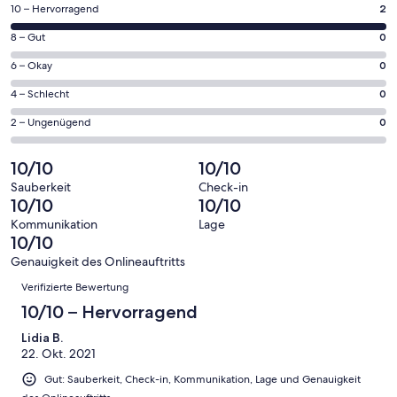
einem
2
10 – Hervorragend
2
neuen
von
Fenster
0
8 – Gut
0
insgesamt
geöffnet
von
2
0
6 – Okay
0
insgesamt
Gästebewertungen
von
2
0
4 – Schlecht
0
haben
insgesamt
Gästebewertungen
von
eine
2
0
2 – Ungenügend
0
haben
insgesamt
Bewertung
Gästebewertungen
von
eine
2
von
haben
insgesamt
10/10
10/10
Bewertung
Gästebewertungen
10
eine
2
von
haben
Sauberkeit
Check-in
-
Bewertung
Gästebewertungen
10/10
10/10
8
eine
Hervorragend
von
haben
-
Bewertung
Kommunikation
Lage
6
eine
10/10
Gut
von
-
Bewertung
4
Genauigkeit des Onlineauftritts
Okay
von
Bewertungen
-
Verifizierte Bewertung
2
Schlecht
-
10/10 – Hervorragend
Ungenügend
Lidia B.
22. Okt. 2021
Gut: Sauberkeit, Check-in, Kommunikation, Lage und Genauigkeit