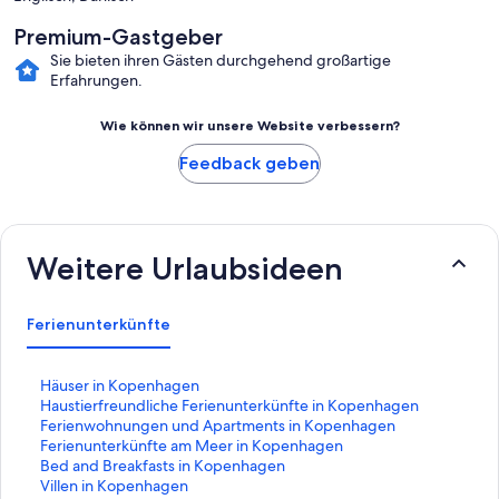
Premium-Gastgeber
Sie bieten ihren Gästen durchgehend großartige
Erfahrungen.
Wie können wir unsere Website verbessern?
Feedback geben
Weitere Urlaubsideen
Ferienunterkünfte
L
Häuser in Kopenhagen
i
L
Haustierfreundliche Ferienunterkünfte in Kopenhagen
n
i
L
Ferienwohnungen und Apartments in Kopenhagen
k
n
i
L
Ferienunterkünfte am Meer in Kopenhagen
,
k
n
i
L
Bed and Breakfasts in Kopenhagen
d
,
k
n
i
L
Villen in Kopenhagen