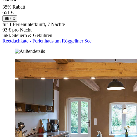
35% Rabatt
651 €
997 €
für 1 Ferienunterkunft, 7 Nächte
93 € pro Nacht
inkl. Steuern & Gebühren
Reetdachkate - Ferienhaus am Röggeliner See