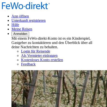
App öffnen
Unterkunft registrieren
Hilfe
Meine Reisen
Anmelden
Mit einem FeWo-direkt-Konto ist es ein Kinderspiel,
Gastgeber zu kontaktieren und den Überblick über all
deine Nachrichten zu behalten.
Login für Reisende
Als Vermieter einloggen
Kostenloses Konto erstellen
Feedback