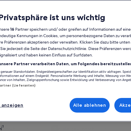
Kalender
 Privatsphäre ist uns wichtig
Derzeit
August 2026
werden
nsere
16
Partner speichern und/ oder greifen auf Informationen auf ein
die
eindeutige Kennungen in Cookies, um personenbezogene Daten zu verarb
Monate
Montag
Dienstag
Mittwoch
Donnerstag
Freitag
Samstag
Sonntag
Montag
Die
Mo
Di
Mi
Do
Fr
Sa
So
Mo
Di
e Präferenzen akzeptieren oder verwalten. Klicken Sie dazu bitte unten
August
ie jederzeit die Seite der Datenschutzrichtlinie. Diese Präferenzen we
2026
ignalisiert und haben keinen Einfluss auf Surfdaten.
und
1
1
2
2
Landau in der Pfalz
Nußdorf
September
unsere Partner verarbeiten Daten, um Folgendes bereitzustelle
2026
enauer Standortdaten. Endgeräteeigenschaften zur Identifikation aktiv abfragen. Spei
3
4
5
6
7
8
7
8
9
9
ßdorf inspirieren und finde genau das, was dir vorschwebt. Ferienunter
angezeigt.
Informationen auf einem Endgerät. Personalisierte Werbung und Inhalte, Messung von We
he offenlässt, wie WLAN und einen Whirlpool. Was auch immer du dir vor
ance von Inhalten, Zielgruppenforschung sowie Entwicklung und Verbesserung von Ange
in vielfältiges Angebot mit allerlei Optionen zur Verfügung, einschließlic
Partner (Lieferanten)
10
11
12
13
14
15
14
15
1
16
17
18
19
20
21
22
21
22
2
23
henrabatten – Nußdorf
 anzeigen
Alle ablehnen
Akze
24
25
26
27
28
29
28
29
3
30
wald
rie
us dem Jahr 1850 neu renoviert
Bildergalerie
Charmante Altbauwohnung mit Garte
31
öhnlich
Außergewöhnlich
(83 Bewertungen)
10
(13 Bewertungen)
ßergewöhnlich, (83 Bewertungen)
10 von 10, Außergewöhnlich, (13 Bewertunge