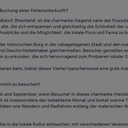
 Buchung einer Ferienunterkunft?
ßdorf, Rheinland, ist die charmante Gegend nahe des Flussuf
ür alle, die sich entspannen und gleichzeitig die Schönheit d
Ausblicke und die Möglichkeit, die lokale Flora und Fauna zu
e der historischen Burg in der nahegelegenen Stadt und den 
nd Geschichtsliebhaber gleichermaßen. Besucher genießen es 
és zu erkunden, die sich hervorragend zum Probieren lokaler S
ieren kann, bietet dieses Viertel typischerweise eine gute A
domizil zu besuchen?
Juli und September, wenn Besucher in dieses charmante rhei
uli ist insbesondere der beliebteste Monat und bietet warme 
ivitäten wie Wandern und Radfahren entlang der malerischen 
e in die lokale Kultur eintauchen, mit verschiedenen Verans