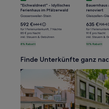
für
für
"Eichwaldnest" - Idyllisches
Bauernhaus 
"Eichwaldnest"
Bauernhau
Ferienhaus im Pfälzerwald
renoviert
-
aus
Gossersweiler-Stein
Gleiszellen-Gl
Idyllisches
dem
Ferienhaus
Jahr
Der
Der
592 €
635 €
Der
Der
644 €
705 €
im
Preis
1850
Preis
alte
alte
für 1 Ferienunterkunft, 7 Nächte
für 1 Ferienunter
beträgt
beträgt
Preis
Preis
Pfälzerwald
85 € pro Nacht
neu
91 € pro Nacht
592 €.
635 €.
inkl. Steuern & Gebühren
war
inkl. Steuern & 
war
renoviert
644 €,
705 €,
8% Rabatt
10% Rabatt
siehe
siehe
weitere
weiter
Informationen
Inform
Finde Unterkünfte ganz n
zum
zum
Standardpreis.
Standa
Suche nach Ferienhäusern
Suche nach Ferien