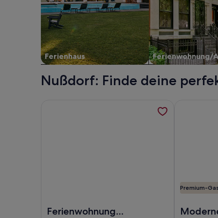
Ferienhaus
Ferienwohnung/
Nußdorf: Finde deine perfe
Weitere Informationen zu Ferienwohnung „Hofgut
Weitere Inf
Premium-Ga
Foto von Ferienwohnung „Hofgut Dreihof“ am Gol
Foto von Mo
Ferienwohnung
Modern