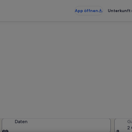
App öffnen
Unterkunft 
ohnungen & Ferienhäuser in
künfte gefunden. Bitte gib deine
Verfügbarkeit zu prüfen.
Daten
G
2 