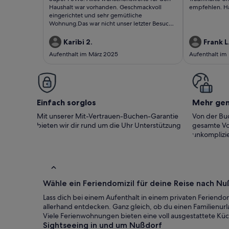
bewertungen)
bewert
Haushalt war vorhanden. Geschmackvoll
empfehlen. Ha
eingerichtet und sehr gemütliche
Wohnung.Das war nicht unser letzter Besuch
in der Pfalz.
Karibi 2.
Frank L
Aufenthalt im März 2025
Aufenthalt im
Einfach sorglos
Mehr ge
Mit unserer Mit-Vertrauen-Buchen-Garantie
Von der Buc
bieten wir dir rund um die Uhr Unterstützung
gesamte Vo
unkomplizie
Wähle ein Feriendomizil für deine Reise nach N
Lass dich bei einem Aufenthalt in einem privaten Ferien
allerhand entdecken. Ganz gleich, ob du einen Familienurl
Viele Ferienwohnungen bieten eine voll ausgestattete Küc
Sightseeing in und um Nußdorf