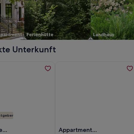
Apartment
Ferienhütte
Landhaus
kte Unterkunft
 Dreihof“ am Golfplatz, werden in einem neuen Tab geöffnet
ormationen zu Moderne Ferienwohnung, nah am Pfälzer Wald
Weitere Informationen zu Appartmen
stgeber
fplatz
derne Ferienwohnung, nah am Pfälzer Wald, umgeben von W
Foto von Appartment Portugieser -
e
Appartment