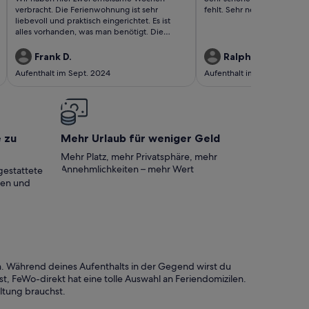
bewertungen)
bewertungen)
verbracht. Die Ferienwohnung ist sehr
fehlt. Sehr nette Vermieter. 
liebevoll und praktisch eingerichtet. Es ist
alles vorhanden, was man benötigt. Die
Vermieter (Edith und Tom) sind super nett
und zuvorkommend.
Frank D.
Ralph H.
Aufenthalt im Sept. 2024
Aufenthalt im Mai 2024
e zu
Mehr Urlaub für weniger Geld
Mehr Platz, mehr Privatsphäre, mehr
Annehmlichkeiten – mehr Wert
gestattete
ten und
. Während deines Aufenthalts in der Gegend wirst du
t, FeWo-direkt hat eine tolle Auswahl an Feriendomizilen.
ltung brauchst.