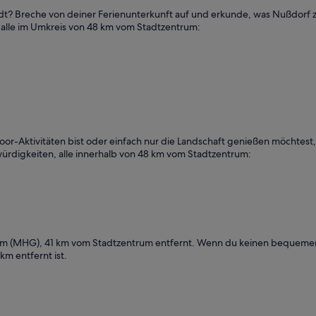
t? Breche von deiner Ferienunterkunft auf und erkunde, was Nußdorf zu 
 – alle im Umkreis von 48 km vom Stadtzentrum:
-Aktivitäten bist oder einfach nur die Landschaft genießen möchtest, N
ürdigkeiten, alle innerhalb von 48 km vom Stadtzentrum:
im (MHG), 41 km vom Stadtzentrum entfernt. Wenn du keinen bequemen F
m entfernt ist.