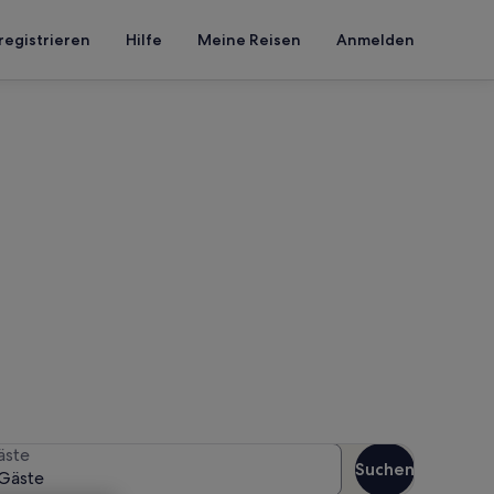
registrieren
Hilfe
Meine Reisen
Anmelden
 Nußdorf
n Reisezeitraum an, um die
äste
Suchen
Gäste