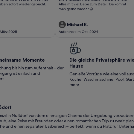
ungen)
bewertungen)
ben sofort wieder gebucht.
Alles mit viel Liebe zum Detail. Da kommt
man gerne wieder 👍
.
Michael K.
 März 2025
Aufenthalt im Okt. 2024
meinsame Momente
Die gleiche Privatsphäre wi
Hause
hung bis hin zum Aufenthalt – der
rgang ist einfach und
Genieße Vorzüge wie eine voll aus
rt
Küche, Waschmaschine, Pool, Gar
mehr
ußdorf
domizil in Nußdorf von dem einmaligen Charme der Umgebung verzaubern
aub, eine Reise mit Freunden oder einen romantischen Trip zu zweit plans
he und einen separaten Essbereich – perfekt, wenn du Platz für Unterha