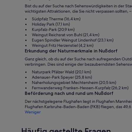
Bist du auf der Suche nach Sehenswürdigkeiten in der Stad
wichtigsten Attraktionen, die Sie nicht verpassen sollten,
Südpfalz Therme (16,4 km)
Holiday Park (17,1 km)
Kurpfalz-Park (20,9 km)
Weingut Reichsrat von Buhl (21,4 km)
Eugen Spindler Weingut Lindenhof (23,1 km)
Weingut Fritz Herzenstiel (4,2 km)
Erkundung der Naturmerkmale in Nußdorf
Ganz gleich, ob du auf der Suche nach aufregenden Outdoor
verbringen. Dies sind einige der bezauberndsten Sehensw
Naturpark Pfälzer Wald (20,1 km)
Adenauer-Park Speyer (25,8 km)
Naherholungsgebiet Mechtersheim (20,5 km)
Fernwanderweg Franken-Hessen-Kurpfalz (26,2 km)
Beförderung nach und rund um Nußdorf
Der nächstgelegene Flughafen liegt in Flughafen Mannhe
Flughafen Karlsruhe-Baden-Baden (FKB) fliegen, das 49,6 k
Weniger
Häufig gestellte Fragen