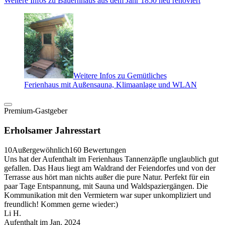
Weitere Infos zu Bauernhaus aus dem Jahr 1850 neu renoviert
Weitere Infos zu Gemütliches
Ferienhaus mit Außensauna, Klimaanlage und WLAN
Premium-Gastgeber
Erholsamer Jahresstart
10
Außergewöhnlich
160 Bewertungen
Uns hat der Aufenthalt im Ferienhaus Tannenzäpfle unglaublich gut
gefallen. Das Haus liegt am Waldrand der Feiendorfes und von der
Terrasse aus hört man nichts außer die pure Natur. Perfekt für ein
paar Tage Entspannung, mit Sauna und Waldspaziergängen. Die
Kommunikation mit den Vermietern war super unkompliziert und
freundlich! Kommen gerne wieder:)
Li H.
Aufenthalt im Jan. 2024