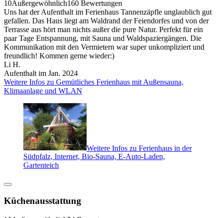
10
Außergewöhnlich
160 Bewertungen
Uns hat der Aufenthalt im Ferienhaus Tannenzäpfle unglaublich gut
gefallen. Das Haus liegt am Waldrand der Feiendorfes und von der
Terrasse aus hört man nichts außer die pure Natur. Perfekt für ein
paar Tage Entspannung, mit Sauna und Waldspaziergängen. Die
Kommunikation mit den Vermietern war super unkompliziert und
freundlich! Kommen gerne wieder:)
Li H.
Aufenthalt im Jan. 2024
Weitere Infos zu Gemütliches Ferienhaus mit Außensauna,
Klimaanlage und WLAN
Weitere Infos zu Ferienhaus in der
Südpfalz, Internet, Bio-Sauna, E-Auto-Laden,
Gartenteich
Küchenausstattung