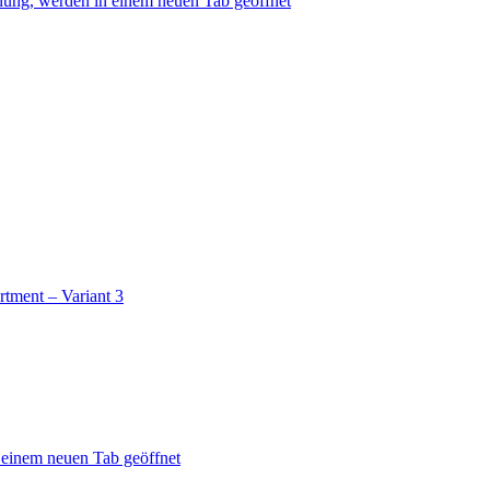
nung, werden in einem neuen Tab geöffnet
rtment – Variant 3
n einem neuen Tab geöffnet