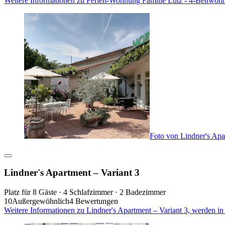
Weitere Informationen zu Ferien-Wohnung Familie Lutz - 4-Bettwoh
Foto von Lindner's Apa
Lindner's Apartment – Variant 3
Platz für 8 Gäste · 4 Schlafzimmer · 2 Badezimmer
10
Außergewöhnlich
4 Bewertungen
Weitere Informationen zu Lindner's Apartment – Variant 3, werden i