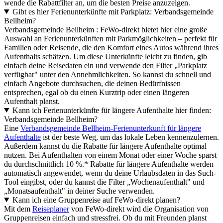
wende die Rabattfilter an, um die besten Preise anzuzeigen.
Gibt es hier Ferienunterkünfte mit Parkplatz: Verbandsgemeinde
Bellheim?
Verbandsgemeinde Bellheim : FeWo-direkt bietet hier eine große
Auswahl an Ferienunterkünften mit Parkmöglichkeiten – perfekt für
Familien oder Reisende, die den Komfort eines Autos während ihres
Aufenthalts schätzen. Um diese Unterkünfte leicht zu finden, gib
einfach deine Reisedaten ein und verwende den Filter „Parkplatz
verfügbar" unter den Annehmlichkeiten. So kannst du schnell und
einfach Angebote durchsuchen, die deinen Bedürfnissen
entsprechen, egal ob du einen Kurztrip oder einen längeren
Aufenthalt planst.
Kann ich Ferienunterkünfte für längere Aufenthalte hier finden:
Verbandsgemeinde Bellheim?
Eine
Verbandsgemeinde Bellheim-Ferienunterkunft für längere
Aufenthalte
ist der beste Weg, um das lokale Leben kennenzulernen.
Außerdem kannst du die Rabatte für längere Aufenthalte optimal
nutzen. Bei Aufenthalten von einem Monat oder einer Woche sparst
du durchschnittlich 10 %.* Rabatte für längere Aufenthalte werden
automatisch angewendet, wenn du deine Urlaubsdaten in das Such-
Tool eingibst, oder du kannst die Filter „Wochenaufenthalt" und
„Monatsaufenthalt" in deiner Suche verwenden.
Kann ich eine Gruppenreise auf FeWo-direkt planen?
Mit dem
Reiseplaner
von FeWo-direkt wird die Organisation von
Gruppenreisen einfach und stressfrei. Ob du mit Freunden planst