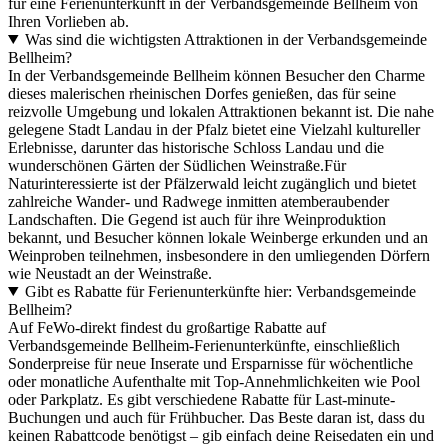
für eine Ferienunterkunft in der Verbandsgemeinde Bellheim von
Ihren Vorlieben ab.
Was sind die wichtigsten Attraktionen in der Verbandsgemeinde
Bellheim?
In der Verbandsgemeinde Bellheim können Besucher den Charme
dieses malerischen rheinischen Dorfes genießen, das für seine
reizvolle Umgebung und lokalen Attraktionen bekannt ist. Die nahe
gelegene Stadt Landau in der Pfalz bietet eine Vielzahl kultureller
Erlebnisse, darunter das historische Schloss Landau und die
wunderschönen Gärten der Südlichen Weinstraße.Für
Naturinteressierte ist der Pfälzerwald leicht zugänglich und bietet
zahlreiche Wander- und Radwege inmitten atemberaubender
Landschaften. Die Gegend ist auch für ihre Weinproduktion
bekannt, und Besucher können lokale Weinberge erkunden und an
Weinproben teilnehmen, insbesondere in den umliegenden Dörfern
wie Neustadt an der Weinstraße.
Gibt es Rabatte für Ferienunterkünfte hier: Verbandsgemeinde
Bellheim?
Auf FeWo-direkt findest du großartige Rabatte auf
Verbandsgemeinde Bellheim-Ferienunterkünfte, einschließlich
Sonderpreise für neue Inserate und Ersparnisse für wöchentliche
oder monatliche Aufenthalte mit Top-Annehmlichkeiten wie Pool
oder Parkplatz. Es gibt verschiedene Rabatte für Last-minute-
Buchungen und auch für Frühbucher. Das Beste daran ist, dass du
keinen Rabattcode benötigst – gib einfach deine Reisedaten ein und