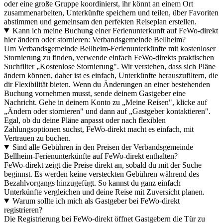
oder eine große Gruppe koordinierst, ihr könnt an einem Ort
zusammenarbeiten, Unterkünfte speichern und teilen, über Favoriten
abstimmen und gemeinsam den perfekten Reiseplan erstellen.
Kann ich meine Buchung einer Ferienunterkunft auf FeWo-direkt
hier ändern oder stornieren: Verbandsgemeinde Bellheim?
Um Verbandsgemeinde Bellheim-Ferienunterkünfte mit kostenloser
Stornierung zu finden, verwende einfach FeWo-direkts praktischen
Suchfilter „Kostenlose Stornierung". Wir verstehen, dass sich Pläne
ändern können, daher ist es einfach, Unterkünfte herauszufiltern, die
dir Flexibilität bieten. Wenn du Änderungen an einer bestehenden
Buchung vornehmen musst, sende deinem Gastgeber eine
Nachricht. Gehe in deinem Konto zu „Meine Reisen", klicke auf
„Ändern oder stornieren" und dann auf „Gastgeber kontaktieren".
Egal, ob du deine Pläne anpasst oder nach flexiblen
Zahlungsoptionen suchst, FeWo-direkt macht es einfach, mit
Vertrauen zu buchen.
Sind alle Gebühren in den Preisen der Verbandsgemeinde
Bellheim-Ferienunterkünfte auf FeWo-direkt enthalten?
FeWo-direkt zeigt die Preise direkt an, sobald du mit der Suche
beginnst. Es werden keine versteckten Gebühren während des
Bezahlvorgangs hinzugefügt. So kannst du ganz einfach
Unterkünfte vergleichen und deine Reise mit Zuversicht planen.
Warum sollte ich mich als Gastgeber bei FeWo-direkt
registrieren?
Die Registrierung bei FeWo-direkt öffnet Gastgebern die Tür zu