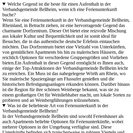
Welche Gegend ist die beste für einen Aufenthalt in der
Verbandsgemeinde Bellheim, wenn ich eine Ferienunterkunft
buche?
Wenn Sie eine Ferienunterkunft in der Verbandsgemeinde Bellheim,
Rheinland, in Betracht ziehen, ist eine hervorragende Gegend das
charmante Dorfzentrum. Dieser Ort bietet eine reizvolle Mischung
aus lokaler Kultur und Bequemlichkeit und ist somit ideal für
Besucher, die in das authentische deutsche Erlebnis eintauchen
möchten. Das Dorfzentrum bietet eine Vielzahl von Unterkünften,
von gemütlichen Apartments bis hin zu malerischen Häusern, die
reichlich Optionen für verschiedene Gruppengrößen und Vorlieben
bieten.Ein Aufenthalt in dieser Gegend ermöglicht es Ihnen auch,
einige der Top-Attraktionen der Verbandsgemeinde Bellheim leicht
zu erreichen. Ein Muss ist das nahegelegene Wörth am Rhein, wo
Sie malerische Spaziergänge am Flussufer genießen und die
historischen Befestigungsanlagen erkunden können. Darüber hinaus
ist die Region für ihre schönen Weinberge bekannt, was sie zu
einem großartigen Ort für Weinliebhaber macht, um lokale Sorten zu
probieren und an Weinbergführungen teilzunehmen.
Was ist die beliebteste Art von Ferienunterkunft in der
Verbandsgemeinde Bellheim?
In der Verbandsgemeinde Bellheim sind sowohl Ferienhäuser als
auch Apartments beliebte Optionen für Ferienunterkünfte, wobei
mehrere Optionen in der Umgebung verfügbar sind. Diese
Unterkünfte befinden sich typischerweise in ruhigen Vierteln und