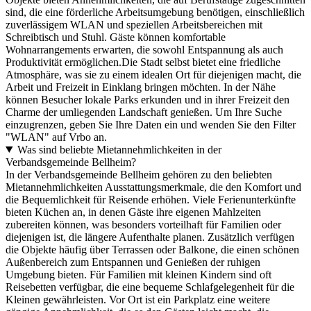
sind, die eine förderliche Arbeitsumgebung benötigen, einschließlich
zuverlässigem WLAN und speziellen Arbeitsbereichen mit
Schreibtisch und Stuhl. Gäste können komfortable
Wohnarrangements erwarten, die sowohl Entspannung als auch
Produktivität ermöglichen.Die Stadt selbst bietet eine friedliche
Atmosphäre, was sie zu einem idealen Ort für diejenigen macht, die
Arbeit und Freizeit in Einklang bringen möchten. In der Nähe
können Besucher lokale Parks erkunden und in ihrer Freizeit den
Charme der umliegenden Landschaft genießen. Um Ihre Suche
einzugrenzen, geben Sie Ihre Daten ein und wenden Sie den Filter
"WLAN" auf Vrbo an.
Was sind beliebte Mietannehmlichkeiten in der
Verbandsgemeinde Bellheim?
In der Verbandsgemeinde Bellheim gehören zu den beliebten
Mietannehmlichkeiten Ausstattungsmerkmale, die den Komfort und
die Bequemlichkeit für Reisende erhöhen. Viele Ferienunterkünfte
bieten Küchen an, in denen Gäste ihre eigenen Mahlzeiten
zubereiten können, was besonders vorteilhaft für Familien oder
diejenigen ist, die längere Aufenthalte planen. Zusätzlich verfügen
die Objekte häufig über Terrassen oder Balkone, die einen schönen
Außenbereich zum Entspannen und Genießen der ruhigen
Umgebung bieten. Für Familien mit kleinen Kindern sind oft
Reisebetten verfügbar, die eine bequeme Schlafgelegenheit für die
Kleinen gewährleisten. Vor Ort ist ein Parkplatz eine weitere