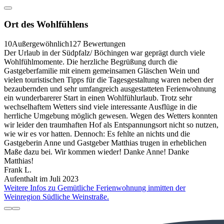
Ort des Wohlfühlens
10
Außergewöhnlich
127 Bewertungen
Der Urlaub in der Südpfalz/ Böchingen war geprägt durch viele
Wohlfühlmomente. Die herzliche Begrüßung durch die
Gastgeberfamilie mit einem gemeinsamen Gläschen Wein und
vielen touristischen Tipps für die Tagesgestaltung waren neben der
bezaubernden und sehr umfangreich ausgestatteten Ferienwohnung
ein wunderbarerer Start in einen Wohlfühlurlaub. Trotz sehr
wechselhaftem Wetters sind viele interessante Ausflüge in die
herrliche Umgebung möglich gewesen. Wegen des Wetters konnten
wir leider den traumhaften Hof als Entspannungsort nicht so nutzen,
wie wir es vor hatten. Dennoch: Es fehlte an nichts und die
Gastgeberin Anne und Gastgeber Matthias trugen in erheblichen
Maße dazu bei. Wir kommen wieder! Danke Anne! Danke
Matthias!
Frank L.
Aufenthalt im Juli 2023
Weitere Infos zu Gemütliche Ferienwohnung inmitten der
Weinregion Südliche Weinstraße.