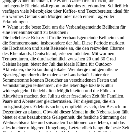
gängige Annehmlichkeit, die es den Gästen leicht macht, die
umliegende Rheinland-Region problemlos zu erkunden. Schließlich
verfügen viele Mietobjekte über Kaffee- und Teezubereiter, ideal für
ein warmes Getränk am Morgen oder nach einem Tag voller
Erkundungen.
Wann ist die beste Zeit, um die Verbandsgemeinde Bellheim für
eine Ferienunterkunft zu besuchen?
Die beliebteste Reisezeit für die Verbandsgemeinde Bellheim sind
die Sommermonate, insbesondere der Juli. Diese Periode markiert
die Hochsaison und zieht Reisende an, die den reizvollen Charme
des Rheinlands, Deutschland, erleben möchten. Mit warmen
Temperaturen, die durchschnittlich zwischen 20 und 30 Grad
Celsius liegen, bietet der Juli das ideale Klima für Outdoor-
Aktivitäten, die Erkundung lokaler Weinberge und gemütliche
Spaziergänge durch die malerische Landschaft. Unter der
Sommersonne können Besucher an verschiedenen Festen und
Veranstaltungen teilnehmen, die die lebendige lokale Kultur
widerspiegeln. Die lebhaften Möglichkeiten und die Fülle an
Aktivitäten machen den Juli zu einer fesselnden Zeit für Familien,
Paare und Abenteurer gleichermaßen. Für diejenigen, die ein
preisgünstigeres Erlebnis suchen, empfiehlt es sich, den Besuch im
Dezember zu planen. Obwohl dieser Monat in die Nebensaison fällt,
bietet er eine bezaubernde Gelegenheit, die festliche Stimmung der
Weihnachtsmärkte und saisonalen Traditionen zu erleben, und das
alles in einer ruhigeren Umgebung. Letztendlich hängt die beste Zeit