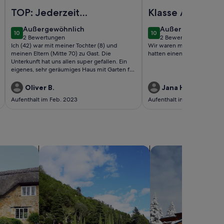
Foto von Rosa in Umhausen by Interhome
Foto von Alblerhof - 
TOP: Jederzeit
Klasse Aufentha
gerne wieder!
außergewöhnlich
außergewöhnlich
Außergewöhnlich
Außergewöhnlich
10
10
10 von 10
10 von 10
2 Bewertungen
2 Bewertungen
(2
(2
Ich (42) war mit meiner Tochter (8) und
Wir waren mit allem sehr z
bewertungen)
bewertungen)
meinen Eltern (Mitte 70) zu Gast. Die
hatten einen tollen Urlaub !!
Unterkunft hat uns allen super gefallen. Ein
eigenes, sehr geräumiges Haus mit Garten für
uns alleine. Alles war sauber, die Wohnung
warm und die Ausstattung umfachreich. Die
Oliver B.
Jana H.
Kommunikation mit den Besitzern erfolgte
Aufenthalt im Feb. 2023
Aufenthalt im Aug. 2022
stets rasch und Check-In und Check-Out
waren problemlos. Die Gastgeber sind sehr
freundlich und haben hilfreiche Tips zur
Region gegeben. Wir kommen jederzeit sehr
gerne wieder! Absolut empfehlenswert!
sern
Suche nach Villen
Suche nach Chalets