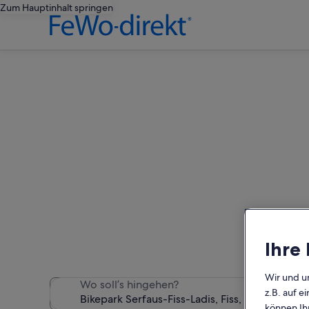
Zum Hauptinhalt springen
Finde Hä
Wir haben 234 Häuser gefun
Ihre
Wir und u
Wo soll’s hingehen?
z.B. auf 
können Ihr