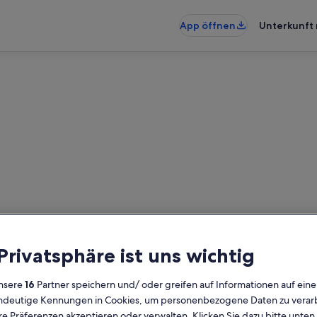
App öffnen
Unterkunft 
user nahe Bikepark Serfaus-F
den – gib deinen Reisezeitraum e
 Privatsphäre ist uns wichtig
prüfen
nsere
16
Partner speichern und/ oder greifen auf Informationen auf ein
Daten
G
eindeutige Kennungen in Cookies, um personenbezogene Daten zu verarb
2 
e Präferenzen akzeptieren oder verwalten. Klicken Sie dazu bitte unten