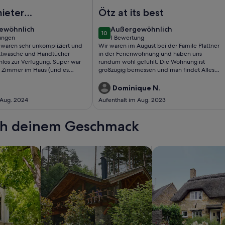
 auf dem Sonnenbalkon des Ötztales
ienhaus naehe Ischgl
Foto von Plattner by Interhome
ieter
Ötz at its best
ehr
ewöhnlich
außergewöhnlich
ewöhnlich
Außergewöhnlich
10
ziert und
10 von 10
ungen
1 Bewertung
(1
 waren sehr unkompliziert und
Wir waren im August bei der Famile Plattner
it.
ungen)
bewertung)
Bettwäsche und Handtücher
in der Ferienwohnung und haben uns
nlos zur Verfügung. Super war
rundum wohl gefühlt. Die Wohnung ist
le Zimmer im Haus (und es
großzügig bemessen und man findet Alles
genutzt werden konnten.
was man für einen gelungenen Aufenthalt
benötigt vor. In der näheren Umgebung
Dominique N.
findet man Alles um Action zu erleben, wenn
 Aug. 2024
Aufenthalt im Aug. 2023
gewünscht. Area 47, Motorsportarena,
Cankick, usw. Abends findet man in Ötz
genügend Möglichkeiten etwas zu Essen und
ach deinem Geschmack
den Abend ausklingen zu lassen. Wir
kommen wieder.
wohnungen oder Apartments
Suche nach Ferienhütten
Suche nach Landhäu