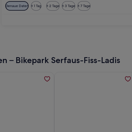
Genaue Daten
± 1 Tag
± 2 Tage
± 3 Tage
± 7 Tage
 Charm, Sauna und Wasserfall hinterm Haus
 – Bikepark Serfaus-Fiss-Ladis
kommen - Ferien auf dem Sonnenbalkon des Ötztales, werde
ormationen zu Ferienhaus naehe Ischgl, werden in einem neue
Weitere Informationen zu Plattner 