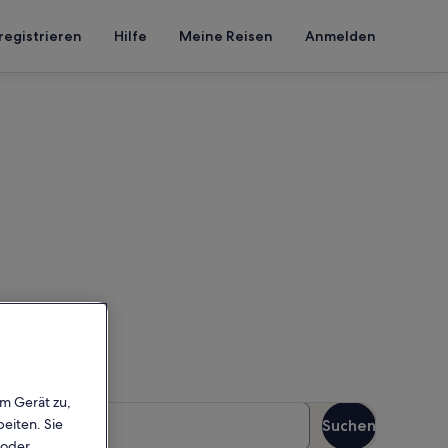
registrieren
Hilfe
Meine Reisen
Anmelden
iss-Ladis
in, um die Verfügbarkeit zu
em Gerät zu,
äste
eiten. Sie
Suchen
Gäste
 oder