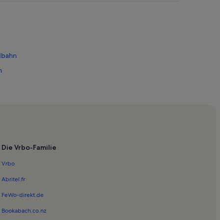
dbahn
n
n
Die Vrbo-Familie
Vrbo
Abritel.fr
FeWo-direkt.de
Bookabach.co.nz
bahn