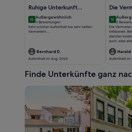
Foto von Raufkommen zum Runterkommen - Ferien
Foto von Fer
Ruhige Unterkunft in
Die Verm
traumhafter Lage
waren s
außergewöhnlich
außerg
Außergewöhnlich
Außerg
10
10
unkompli
10 von 10
10 von 10
11 Bewertungen
2 Bewert
(11
(2
Sehr schöner Aufenthalt bei sehr netten
Die Vermieter
hilfsbere
bewertungen)
bewert
Vermietern....
hilfsbereit. 
standen koste
auch, dass al
waren viele) 
Bernhard D.
Harald
Aufenthalt im Aug. 2024
Aufenthalt im
Finde Unterkünfte ganz n
Suche nach Ferienhäusern
Suche nach Ferien