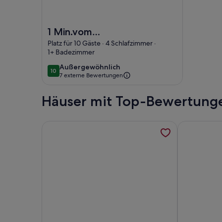
Foto von 1 Min.vom Skigebiet,sehr altes Haus mit
1 Min.vom
Skigebiet,sehr altes
Platz für 10 Gäste · 4 Schlafzimmer ·
1+ Badezimmer
Haus mit Charm,
Sauna und
außergewöhnlich
Außergewöhnlich
10
10 von 10
7 externe Bewertungen
Wasserfall hinterm
Haus
Häuser mit Top-Bewertungen
Weitere Informationen zu Raufkommen zum Runter
Weitere Inf