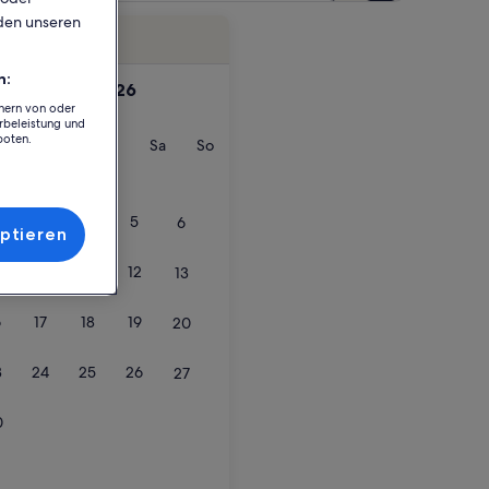
rden unseren
Flexible Daten
n:
September 2026
chern von oder
rbeleistung und
boten.
nstag
Mittwoch
Donnerstag
Freitag
Samstag
Sonntag
Mi
Do
Fr
Sa
So
3
4
5
6
ptieren
10
11
12
13
werden in einem neuen Tab geöffnet
6
17
18
19
20
3
24
25
26
27
0