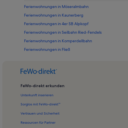
Ferienwohnungen in Möseralmbahn
Ferienwohnungen in Kaunerberg
Ferienwohnungen in 4er SB Alpkopf
Ferienwohnungen in Seilbahn Ried-Fendels
Ferienwohnungen in Komperdellbahn
Ferienwohnungen in Fließ
Ferienwohnungen in Sommer-Funpark Fiss
Ferienwohnungen in Doppelsesselbahn Venet Süd
Ferienwohnungen in Sonnenbahn Ladis-Fiss
Ferienwohnungen in Zwölferbahn
FeWo-direkt erkunden
Ferienwohnungen in Lawensbahn
Unterkunft inserieren
Ferienwohnungen in Skigebiet Venet
Sorglos mit FeWo-direkt™
Ferienwohnungen in Feichten
Vertrauen und Sicherheit
Ferienwohnungen in Schönjochbahn II
Ressourcen für Partner
Ferienwohnungen in Sattelbahn