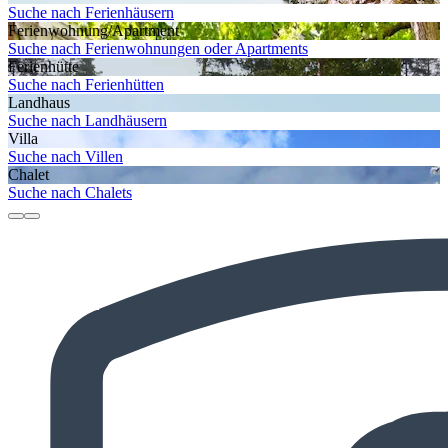
Suche nach Ferienhäusern
Ferienwohnung/Apartment
Suche nach Ferienwohnungen oder Apartments
Ferienhütte
Suche nach Ferienhütten
Landhaus
Suche nach Landhäusern
Villa
Suche nach Villen
Chalet
Suche nach Chalets