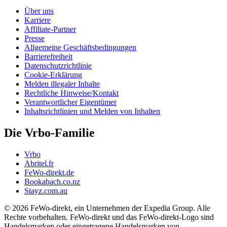
Über uns
Karriere
Affiliate-Partner
Presse
Allgemeine Geschäftsbedingungen
Barrierefreiheit
Datenschutzrichtlinie
Cookie-Erklärung
Melden illegaler Inhalte
Rechtliche Hinweise/Kontakt
Verantwortlicher Eigentümer
Inhaltsrichtlinien und Melden von Inhalten
Die Vrbo-Familie
Vrbo
Abritel.fr
FeWo-direkt.de
Bookabach.co.nz
Stayz.com.au
© 2026 FeWo-direkt, ein Unternehmen der Expedia Group. Alle
Rechte vorbehalten. FeWo-direkt und das FeWo-direkt-Logo sind
Handelsmarken oder eingetragene Handelsmarken von