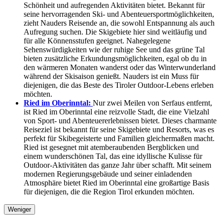
Schönheit und aufregenden Aktivitäten bietet. Bekannt für
seine hervorragenden Ski- und Abenteuersportmöglichkeiten,
zieht Nauders Reisende an, die sowohl Entspannung als auch
Aufregung suchen. Die Skigebiete hier sind weitläufig und
für alle Könnensstufen geeignet. Nahegelegene
Sehenswürdigkeiten wie der ruhige See und das grüne Tal
bieten zusätzliche Erkundungsmöglichkeiten, egal ob du in
den wärmeren Monaten wanderst oder das Winterwunderland
während der Skisaison genießt. Nauders ist ein Muss für
diejenigen, die das Beste des Tiroler Outdoor-Lebens erleben
möchten.
Ried im Oberinntal:
Nur zwei Meilen von Serfaus entfernt,
ist Ried im Oberinntal eine reizvolle Stadt, die eine Vielzahl
von Sport- und Abenteuererlebnissen bietet. Dieses charmante
Reiseziel ist bekannt für seine Skigebiete und Resorts, was es
perfekt für Skibegeisterte und Familien gleichermaßen macht.
Ried ist gesegnet mit atemberaubenden Bergblicken und
einem wunderschönen Tal, das eine idyllische Kulisse für
Outdoor-Aktivitäten das ganze Jahr über schafft. Mit seinem
modernen Regierungsgebäude und seiner einladenden
Atmosphäre bietet Ried im Oberinntal eine großartige Basis
für diejenigen, die die Region Tirol erkunden möchten.
Weniger