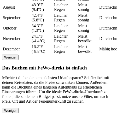
48.9°F
Leichter
Meist
August
Durchschni
(9.4°C)
Regen
sonnig
42.4°F
Leichter
Meist
September
Durchschni
(5.8°C)
Regen
sonnig
34.3°F
Leichter
Meist
Oktober
Durchschni
(1.3°C)
Regen
sonnig
24.1°F
Leichter
Meist
November
Durchschni
(-4.4°C)
Regen
bewölkt
16.2°F
Leichter
Meist
Dezember
Mäßig ho
(-8.8°C)
Regen
bewölkt
Weniger
Das Buchen mit FeWo-direkt ist einfach
Möchtest du bei deinem nächsten Urlaub sparen? Sei flexibel mit
deinen Reisedaten, da die Preise schwanken können. Außerdem
kann die Buchung eines längeren Aufenthalts zu erheblichen
Einsparungen führen. Um die ideale FeWo-direkt-Unterkunft zu
finden, die zu deinem Budget passt, nutze unsere Filter, um nach
Preis, Ort und Art der Ferienunterkunft zu suchen.
Weniger