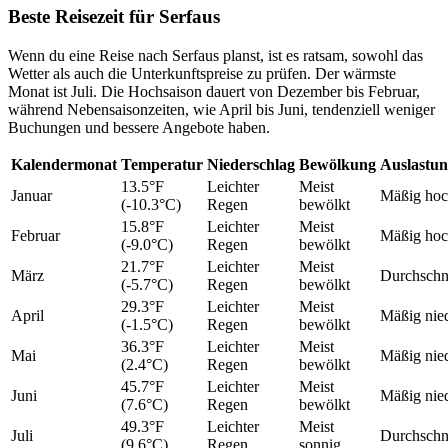
Beste Reisezeit für Serfaus
Wenn du eine Reise nach Serfaus planst, ist es ratsam, sowohl das
Wetter als auch die Unterkunftspreise zu prüfen. Der wärmste
Monat ist Juli. Die Hochsaison dauert von Dezember bis Februar,
während Nebensaisonzeiten, wie April bis Juni, tendenziell weniger
Buchungen und bessere Angebote haben.
Kalendermonat
Temperatur
Niederschlag
Bewölkung
Auslastu
13.5°F
Leichter
Meist
Januar
Mäßig ho
(-10.3°C)
Regen
bewölkt
15.8°F
Leichter
Meist
Februar
Mäßig ho
(-9.0°C)
Regen
bewölkt
21.7°F
Leichter
Meist
März
Durchschni
(-5.7°C)
Regen
bewölkt
29.3°F
Leichter
Meist
April
Mäßig nie
(-1.5°C)
Regen
bewölkt
36.3°F
Leichter
Meist
Mai
Mäßig nie
(2.4°C)
Regen
bewölkt
45.7°F
Leichter
Meist
Juni
Mäßig nie
(7.6°C)
Regen
bewölkt
49.3°F
Leichter
Meist
Juli
Durchschni
(9.6°C)
Regen
sonnig