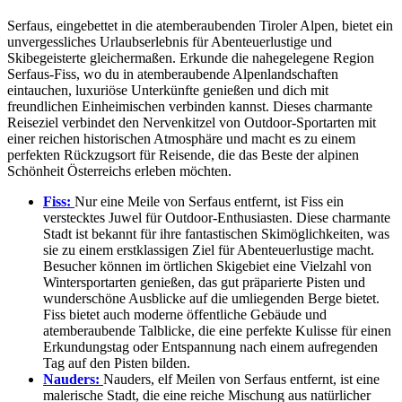
Serfaus, eingebettet in die atemberaubenden Tiroler Alpen, bietet ein
unvergessliches Urlaubserlebnis für Abenteuerlustige und
Skibegeisterte gleichermaßen. Erkunde die nahegelegene Region
Serfaus-Fiss, wo du in atemberaubende Alpenlandschaften
eintauchen, luxuriöse Unterkünfte genießen und dich mit
freundlichen Einheimischen verbinden kannst. Dieses charmante
Reiseziel verbindet den Nervenkitzel von Outdoor-Sportarten mit
einer reichen historischen Atmosphäre und macht es zu einem
perfekten Rückzugsort für Reisende, die das Beste der alpinen
Schönheit Österreichs erleben möchten.
Fiss:
Nur eine Meile von Serfaus entfernt, ist Fiss ein
verstecktes Juwel für Outdoor-Enthusiasten. Diese charmante
Stadt ist bekannt für ihre fantastischen Skimöglichkeiten, was
sie zu einem erstklassigen Ziel für Abenteuerlustige macht.
Besucher können im örtlichen Skigebiet eine Vielzahl von
Wintersportarten genießen, das gut präparierte Pisten und
wunderschöne Ausblicke auf die umliegenden Berge bietet.
Fiss bietet auch moderne öffentliche Gebäude und
atemberaubende Talblicke, die eine perfekte Kulisse für einen
Erkundungstag oder Entspannung nach einem aufregenden
Tag auf den Pisten bilden.
Nauders:
Nauders, elf Meilen von Serfaus entfernt, ist eine
malerische Stadt, die eine reiche Mischung aus natürlicher