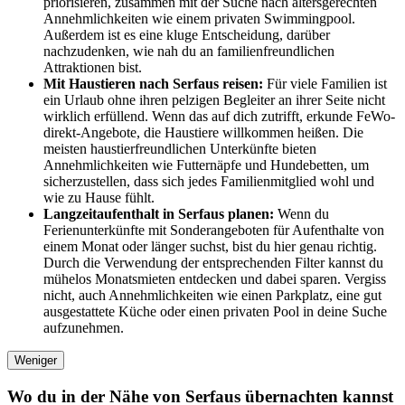
priorisieren, zusammen mit der Suche nach altersgerechten
Annehmlichkeiten wie einem privaten Swimmingpool.
Außerdem ist es eine kluge Entscheidung, darüber
nachzudenken, wie nah du an familienfreundlichen
Attraktionen bist.
Mit Haustieren nach Serfaus reisen:
Für viele Familien ist
ein Urlaub ohne ihren pelzigen Begleiter an ihrer Seite nicht
wirklich erfüllend. Wenn das auf dich zutrifft, erkunde FeWo-
direkt-Angebote, die Haustiere willkommen heißen. Die
meisten haustierfreundlichen Unterkünfte bieten
Annehmlichkeiten wie Futternäpfe und Hundebetten, um
sicherzustellen, dass sich jedes Familienmitglied wohl und
wie zu Hause fühlt.
Langzeitaufenthalt in Serfaus planen:
Wenn du
Ferienunterkünfte mit Sonderangeboten für Aufenthalte von
einem Monat oder länger suchst, bist du hier genau richtig.
Durch die Verwendung der entsprechenden Filter kannst du
mühelos Monatsmieten entdecken und dabei sparen. Vergiss
nicht, auch Annehmlichkeiten wie einen Parkplatz, eine gut
ausgestattete Küche oder einen privaten Pool in deine Suche
aufzunehmen.
Weniger
Wo du in der Nähe von Serfaus übernachten kannst