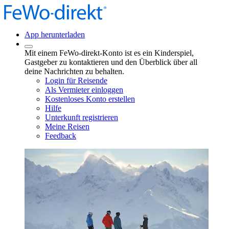
App herunterladen
Mit einem FeWo-direkt-Konto ist es ein Kinderspiel,
Gastgeber zu kontaktieren und den Überblick über all
deine Nachrichten zu behalten.
Login für Reisende
Als Vermieter einloggen
Kostenloses Konto erstellen
Hilfe
Unterkunft registrieren
Meine Reisen
Feedback