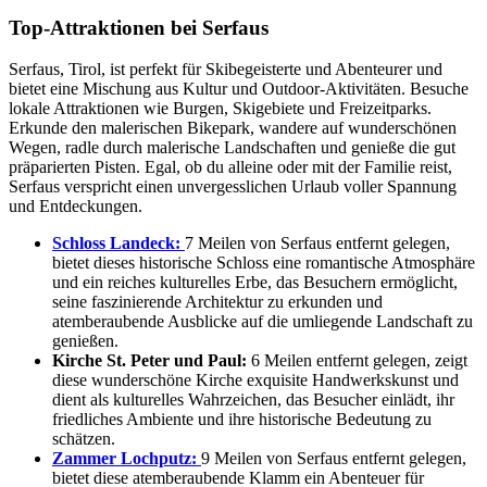
Top-Attraktionen bei Serfaus
Serfaus, Tirol, ist perfekt für Skibegeisterte und Abenteurer und
bietet eine Mischung aus Kultur und Outdoor-Aktivitäten. Besuche
lokale Attraktionen wie Burgen, Skigebiete und Freizeitparks.
Erkunde den malerischen Bikepark, wandere auf wunderschönen
Wegen, radle durch malerische Landschaften und genieße die gut
präparierten Pisten. Egal, ob du alleine oder mit der Familie reist,
Serfaus verspricht einen unvergesslichen Urlaub voller Spannung
und Entdeckungen.
Schloss Landeck:
7 Meilen von Serfaus entfernt gelegen,
bietet dieses historische Schloss eine romantische Atmosphäre
und ein reiches kulturelles Erbe, das Besuchern ermöglicht,
seine faszinierende Architektur zu erkunden und
atemberaubende Ausblicke auf die umliegende Landschaft zu
genießen.
Kirche St. Peter und Paul:
6 Meilen entfernt gelegen, zeigt
diese wunderschöne Kirche exquisite Handwerkskunst und
dient als kulturelles Wahrzeichen, das Besucher einlädt, ihr
friedliches Ambiente und ihre historische Bedeutung zu
schätzen.
Zammer Lochputz:
9 Meilen von Serfaus entfernt gelegen,
bietet diese atemberaubende Klamm ein Abenteuer für