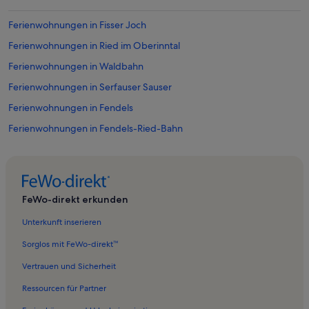
Ferienwohnungen in Fisser Joch
Ferienwohnungen in Ried im Oberinntal
Ferienwohnungen in Waldbahn
Ferienwohnungen in Serfauser Sauser
Ferienwohnungen in Fendels
Ferienwohnungen in Fendels-Ried-Bahn
Ferienwohnungen in Sonnenbahn Ladis-Fiss
Ferienwohnungen in Möseralmbahn
Ferienwohnungen in Ladis
FeWo-direkt erkunden
Ferienwohnungen in Niedergallmig
Unterkunft inserieren
Ferienwohnungen in Bikepark Serfaus-Fiss-Ladis
Sorglos mit FeWo-direkt™
Ferienwohnungen in Fiss
Vertrauen und Sicherheit
Ferienwohnungen in Sattelbahn
Ressourcen für Partner
Ferienwohnungen in Königsleithebahn