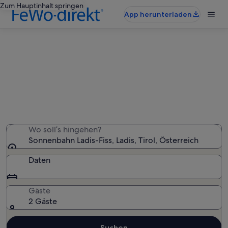
Zum Hauptinhalt springen
App herunterladen
Ferienunterkünfte nahe
Sonnenbahn Ladis-Fiss
Wir haben 1.612 Ferienunterkünfte gefunden. Bitte gib
deinen Reisezeitraum an, um die Verfügbarkeit zu
prüfen.
Wo soll’s hingehen?
Sonnenbahn Ladis-Fiss, Ladis, Tirol, Österreich
Daten
Gäste
2 Gäste
Suchen