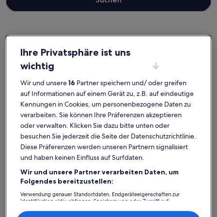
Ladis
Ferienunterkünfte nahe Sonnenbahn Ladis-Fiss
Ihre Privatsphäre ist uns
wichtig
Entdecke unsere Auswahl an Ferienunterkünften nahe Sonnenbahn
Ladis-Fiss, in denen du dich ganz wie zu Hause fühlen kannst. Egal,
Wir und unsere
16
Partner speichern und/ oder greifen
ob du in der Gruppe, mit deinem Haustier oder allein verreist, in
auf Informationen auf einem Gerät zu, z.B. auf eindeutige
Ferienunterkünften findest du die Ausstattung, die du für einen
Kennungen in Cookies, um personenbezogene Daten zu
gelungenen Urlaub mit deinen Lieben brauchst. Dazu gehören zum
verarbeiten. Sie können Ihre Präferenzen akzeptieren
Beispiel Parkmöglichkeiten und ein Garten. Was du dir also auch
vorstellst, du findest bestimmt genau die Art von Unterkunft, die all
oder verwalten. Klicken Sie dazu bitte unten oder
deine Bedürfnisse erfüllt – dir steht ein vielfältiges Angebot mit
besuchen Sie jederzeit die Seite der Datenschutzrichtlinie.
allerlei Optionen zur Verfügung, einschließlich Häusern, die über
Diese Präferenzen werden unseren Partnern signalisiert
barrierarme Optionen verfügen oder geeignet für Nichtraucher
und haben keinen Einfluss auf Surfdaten.
sind.
Wir und unsere Partner verarbeiten Daten, um
Folgendes bereitzustellen:
Verwendung genauer Standortdaten. Endgeräteeigenschaften zur
Finde Unterkünfte ganz nach deinem
Identifikation aktiv abfragen. Speichern von oder Zugriff auf
Informationen auf einem Endgerät. Personalisierte Werbung und
Geschmack
Inhalte, Messung von Werbeleistung und der Performance von Inhalten,