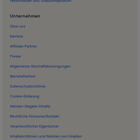
Ferienhäuser und Urlaubsinspiration
Ferienwohnungen in Kauns
Ferienwohnungen in Kaunerberg
Unternehmen
Ferienwohnungen in Faggen
Über uns
Ferienwohnungen in Komperdellbahn
Karriere
Ferienwohnungen in Sattelbahn
Affiliate-Partner
Ferienwohnungen in Prutz
Presse
Ferienwohnungen in Alpkopfbahn
Allgemeine Geschäftsbedingungen
Ferienwohnungen in Serfaus-Fiss-Ladis
Barrierefreiheit
Ferienwohnungen in Möseralmbahn
Datenschutzrichtlinie
Ferienwohnungen in Schönjochbahn II
Ferienwohnungen in Schönjochbahn I
Cookie-Erklärung
Ferienwohnungen in Sunliner
Melden illegaler Inhalte
Ferienwohnungen in Seilbahn Ried-Fendels
Rechtliche Hinweise/Kontakt
Ferienwohnungen in Sommer-Funpark Fiss
Verantwortlicher Eigentümer
Ferienwohnungen in Waldbahn
Inhaltsrichtlinien und Melden von Inhalten