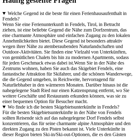
Häufig gestellte Fragen
Welche Gegend ist die beste für einen Ferienhausaufenthalt in
Fendels?
Wenn Sie eine Ferienunterkunft in Fendels, Tirol, in Betracht
ziehen, ist eine beliebte Gegend die Nähe zum Dorfzentrum, das
eine charmante Atmosphäre und einfachen Zugang zu den lokalen
Annehmlichkeiten bietet. Diese Gegend ist besonders attraktiv
wegen ihrer Nähe zu atemberaubenden Naturlandschaften und
Outdoor-Aktivitäten. Sie finden eine Vielzahl von Unterkünften,
von gemütlichen Chalets bis hin zu modernen Apartments, sodass
für jeden Geschmack etwas dabei ist.Wenn Sie in der Nähe des
Zentrums wohnen, haben Sie auch das Skigebiet Fendels, eine
fantastische Attraktion für Skifahrer, und die schönen Wanderwege,
die die Gegend umgeben, in Reichweite, hervorragend für
Naturliebhaber in den wärmeren Monaten. Darüber hinaus ist die
nahegelegene Stadt Ried nur einen Katzensprung entfernt, wo Sie
weitere Geschäfte und Restaurants erkunden können, was sie zu
einer bequemen Option für Besucher macht.
Wo finde ich die besten Skigebietsunterkünfte in Fendels?
Für die besten Skigebietsunterkünfte in der Nähe von Fendels
sollten Reisende sich auf das nahegelegene Dorf Fendels selbst
konzentrieren, das für seine charmante alpine Atmosphäre und den
direkten Zugang zu den Pisten bekannt ist. Viele Unterkünfte in
dieser Region bieten Ski-in/Ski-out-Optionen, die es den Gästen