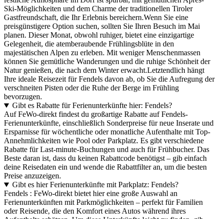
Ski-Möglichkeiten und dem Charme der traditionellen Tiroler
Gastfreundschaft, die Ihr Erlebnis bereichern.Wenn Sie eine
preisgünstigere Option suchen, sollten Sie Ihren Besuch im Mai
planen. Dieser Monat, obwohl ruhiger, bietet eine einzigartige
Gelegenheit, die atemberaubende Frühlingsblüte in den
majestätischen Alpen zu erleben. Mit weniger Menschenmassen
können Sie gemütliche Wanderungen und die ruhige Schönheit der
Natur genießen, die nach dem Winter erwacht.Letztendlich hängt
Ihre ideale Reisezeit für Fendels davon ab, ob Sie die Aufregung der
verschneiten Pisten oder die Ruhe der Berge im Frühling
bevorzugen.
Gibt es Rabatte für Ferienunterkünfte hier: Fendels?
Auf FeWo-direkt findest du großartige Rabatte auf Fendels-
Ferienunterkünfte, einschließlich Sonderpreise für neue Inserate und
Ersparnisse für wöchentliche oder monatliche Aufenthalte mit Top-
Annehmlichkeiten wie Pool oder Parkplatz. Es gibt verschiedene
Rabatte für Last-minute-Buchungen und auch für Frühbucher. Das
Beste daran ist, dass du keinen Rabattcode benötigst – gib einfach
deine Reisedaten ein und wende die Rabattfilter an, um die besten
Preise anzuzeigen.
Gibt es hier Ferienunterkünfte mit Parkplatz: Fendels?
Fendels : FeWo-direkt bietet hier eine große Auswahl an
Ferienunterkünften mit Parkmöglichkeiten – perfekt für Familien
oder Reisende, die den Komfort eines Autos während ihres