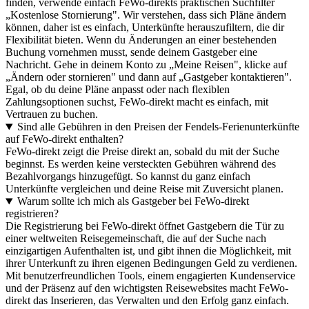
finden, verwende einfach FeWo-direkts praktischen Suchfilter
„Kostenlose Stornierung". Wir verstehen, dass sich Pläne ändern
können, daher ist es einfach, Unterkünfte herauszufiltern, die dir
Flexibilität bieten. Wenn du Änderungen an einer bestehenden
Buchung vornehmen musst, sende deinem Gastgeber eine
Nachricht. Gehe in deinem Konto zu „Meine Reisen", klicke auf
„Ändern oder stornieren" und dann auf „Gastgeber kontaktieren".
Egal, ob du deine Pläne anpasst oder nach flexiblen
Zahlungsoptionen suchst, FeWo-direkt macht es einfach, mit
Vertrauen zu buchen.
Sind alle Gebühren in den Preisen der Fendels-Ferienunterkünfte
auf FeWo-direkt enthalten?
FeWo-direkt zeigt die Preise direkt an, sobald du mit der Suche
beginnst. Es werden keine versteckten Gebühren während des
Bezahlvorgangs hinzugefügt. So kannst du ganz einfach
Unterkünfte vergleichen und deine Reise mit Zuversicht planen.
Warum sollte ich mich als Gastgeber bei FeWo-direkt
registrieren?
Die Registrierung bei FeWo-direkt öffnet Gastgebern die Tür zu
einer weltweiten Reisegemeinschaft, die auf der Suche nach
einzigartigen Aufenthalten ist, und gibt ihnen die Möglichkeit, mit
ihrer Unterkunft zu ihren eigenen Bedingungen Geld zu verdienen.
Mit benutzerfreundlichen Tools, einem engagierten Kundenservice
und der Präsenz auf den wichtigsten Reisewebsites macht FeWo-
direkt das Inserieren, das Verwalten und den Erfolg ganz einfach.