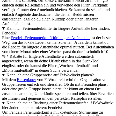
Aufenthalts schätzen. Um diese Unterkünfte leicht zu finden, gib
einfach deine Reisedaten ein und verwende den Filter „Parkplatz
verfügbar" unter den Annehmlichkeiten. So kannst du schnell und
einfach Angebote durchsuchen, die deinen Bedürfnissen
entsprechen, egal ob du einen Kurztrip oder einen längeren
Aufenthalt planst.
Kann ich Ferienunterkünfte für längere Aufenthalte hier finden:
Fendels?
Eine
Fendels-Ferienunterkunft für längere Aufenthalte
ist der beste
Weg, um das lokale Leben kennenzulernen. Außerdem kannst du
die Rabatte für längere Aufenthalte optimal nutzen. Bei Aufenthalten
von einem Monat oder einer Woche sparst du durchschnittlich 10
%.* Rabatte für längere Aufenthalte werden automatisch
angewendet, wenn du deine Urlaubsdaten in das Such-Tool
eingibst, oder du kannst die Filter „Wochenaufenthalt" und
„Monatsaufenthalt" in deiner Suche verwenden.
Kann ich eine Gruppenreise auf FeWo-direkt planen?
Mit dem
Reiseplaner
von FeWo-direkt wird die Organisation von
Gruppenreisen einfach und stressfrei. Ob du mit Freunden planst
oder eine große Gruppe koordinierst, ihr könnt an einem Ort
zusammenarbeiten, Unterkünfte speichern und teilen, über Favoriten
abstimmen und gemeinsam den perfekten Reiseplan erstellen.
Kann ich meine Buchung einer Ferienunterkunft auf FeWo-direkt
hier ändern oder stornieren: Fendels?
Um Fendels-Ferienunterkünfte mit kostenloser Stornierung zu