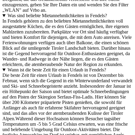
einzugrenzen, geben Sie Ihre Daten ein und wenden Sie den Filter
„WLAN" auf Vrbo an.
Was sind beliebte Mietannehmlichkeiten in Fendels?
In Fendels gehören zu den beliebten Mietannehmlichkeiten voll
ausgestattete Küchen, die es den Gästen ermöglichen, ihre eigenen
Mahlzeiten zuzubereiten. Parkplätze vor Ort sind häufig verfügbar
und bieten Komfort für diejenigen, die mit dem Auto anreisen. Viele
Ferienwohnungen verfügen auch über Balkone, die einen schönen
Blick auf die umliegende Tiroler Landschaft bieten. Darüber hinaus
ist die Gegend hervorragend für Outdoor-Enthusiasten geeignet, da
Wander- und Radwege in der Nähe liegen, die es den Gästen
erleichtern, die atemberaubende Natur der Region zu erkunden.
Wann ist die beste Zeit für einen Urlaub in Fendels?
Die beste Zeit für einen Urlaub in Fendels ist von Dezember bis
Februar, wenn sich die Gegend in ein Winterwunderland verwandelt
und Ski- und Schneebegeisterte anzieht. Insbesondere der Januar ist
ein Höhepunkt der Saison und bietet optimale Schneebedingungen
auf den Pisten der Skiregion Serfaus-Fiss-Ladis. Hier können Sie
über 200 Kilometer präparierte Pisten genießen, die sowohl für
Anfänger als auch für erfahrene Skifahrer hervorragend geeignet
sind, und das alles vor der atemberaubenden Kulisse der Tiroler
Alpen.Während dieser Hochsaison können Besucher tagsüber
Temperaturen um -5 bis 5 Grad Celsius erwarten, was eine frische
und belebende Umgebung für Outdoor-Aktivitäten bietet. Die
festliche Atmosphäre im Dorf ist spürbar, mit gemütlichen Après-