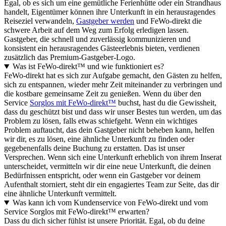
Egal, ob es sich um eine gemütliche Ferienhütte oder ein Strandhaus
handelt, Eigentümer können ihre Unterkunft in ein herausragendes
Reiseziel verwandeln,
Gastgeber werden
und FeWo-direkt die
schwere Arbeit auf dem Weg zum Erfolg erledigen lassen.
Gastgeber, die schnell und zuverlässig kommunizieren und
konsistent ein herausragendes Gästeerlebnis bieten, verdienen
zusätzlich das Premium-Gastgeber-Logo.
Was ist FeWo-direkt™ und wie funktioniert es?
FeWo-direkt hat es sich zur Aufgabe gemacht, den Gästen zu helfen,
sich zu entspannen, wieder mehr Zeit miteinander zu verbringen und
die kostbare gemeinsame Zeit zu genießen. Wenn du über den
Service
Sorglos mit FeWo-direkt™
buchst, hast du die Gewissheit,
dass du geschützt bist und dass wir unser Bestes tun werden, um das
Problem zu lösen, falls etwas schiefgeht. Wenn ein wichtiges
Problem auftaucht, das dein Gastgeber nicht beheben kann, helfen
wir dir, es zu lösen, eine ähnliche Unterkunft zu finden oder
gegebenenfalls deine Buchung zu erstatten. Das ist unser
Versprechen. Wenn sich eine Unterkunft erheblich von ihrem Inserat
unterscheidet, vermitteln wir dir eine neue Unterkunft, die deinen
Bedürfnissen entspricht, oder wenn ein Gastgeber vor deinem
Aufenthalt storniert, steht dir ein engagiertes Team zur Seite, das dir
eine ähnliche Unterkunft vermittelt.
Was kann ich vom Kundenservice von FeWo-direkt und vom
Service Sorglos mit FeWo-direkt™ erwarten?
Dass du dich sicher fühlst ist unsere Priorität. Egal, ob du deine