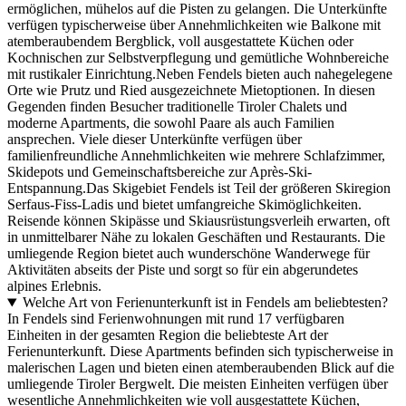
ermöglichen, mühelos auf die Pisten zu gelangen. Die Unterkünfte
verfügen typischerweise über Annehmlichkeiten wie Balkone mit
atemberaubendem Bergblick, voll ausgestattete Küchen oder
Kochnischen zur Selbstverpflegung und gemütliche Wohnbereiche
mit rustikaler Einrichtung.Neben Fendels bieten auch nahegelegene
Orte wie Prutz und Ried ausgezeichnete Mietoptionen. In diesen
Gegenden finden Besucher traditionelle Tiroler Chalets und
moderne Apartments, die sowohl Paare als auch Familien
ansprechen. Viele dieser Unterkünfte verfügen über
familienfreundliche Annehmlichkeiten wie mehrere Schlafzimmer,
Skidepots und Gemeinschaftsbereiche zur Après-Ski-
Entspannung.Das Skigebiet Fendels ist Teil der größeren Skiregion
Serfaus-Fiss-Ladis und bietet umfangreiche Skimöglichkeiten.
Reisende können Skipässe und Skiausrüstungsverleih erwarten, oft
in unmittelbarer Nähe zu lokalen Geschäften und Restaurants. Die
umliegende Region bietet auch wunderschöne Wanderwege für
Aktivitäten abseits der Piste und sorgt so für ein abgerundetes
alpines Erlebnis.
Welche Art von Ferienunterkunft ist in Fendels am beliebtesten?
In Fendels sind Ferienwohnungen mit rund 17 verfügbaren
Einheiten in der gesamten Region die beliebteste Art der
Ferienunterkunft. Diese Apartments befinden sich typischerweise in
malerischen Lagen und bieten einen atemberaubenden Blick auf die
umliegende Tiroler Bergwelt. Die meisten Einheiten verfügen über
wesentliche Annehmlichkeiten wie voll ausgestattete Küchen,