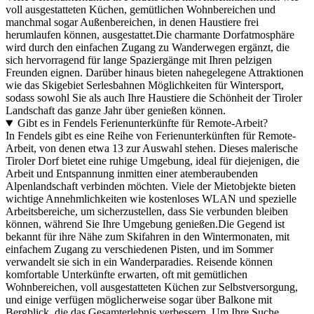
voll ausgestatteten Küchen, gemütlichen Wohnbereichen und
manchmal sogar Außenbereichen, in denen Haustiere frei
herumlaufen können, ausgestattet.Die charmante Dorfatmosphäre
wird durch den einfachen Zugang zu Wanderwegen ergänzt, die
sich hervorragend für lange Spaziergänge mit Ihren pelzigen
Freunden eignen. Darüber hinaus bieten nahegelegene Attraktionen
wie das Skigebiet Serlesbahnen Möglichkeiten für Wintersport,
sodass sowohl Sie als auch Ihre Haustiere die Schönheit der Tiroler
Landschaft das ganze Jahr über genießen können.
Gibt es in Fendels Ferienunterkünfte für Remote-Arbeit?
In Fendels gibt es eine Reihe von Ferienunterkünften für Remote-
Arbeit, von denen etwa 13 zur Auswahl stehen. Dieses malerische
Tiroler Dorf bietet eine ruhige Umgebung, ideal für diejenigen, die
Arbeit und Entspannung inmitten einer atemberaubenden
Alpenlandschaft verbinden möchten. Viele der Mietobjekte bieten
wichtige Annehmlichkeiten wie kostenloses WLAN und spezielle
Arbeitsbereiche, um sicherzustellen, dass Sie verbunden bleiben
können, während Sie Ihre Umgebung genießen.Die Gegend ist
bekannt für ihre Nähe zum Skifahren in den Wintermonaten, mit
einfachem Zugang zu verschiedenen Pisten, und im Sommer
verwandelt sie sich in ein Wanderparadies. Reisende können
komfortable Unterkünfte erwarten, oft mit gemütlichen
Wohnbereichen, voll ausgestatteten Küchen zur Selbstversorgung,
und einige verfügen möglicherweise sogar über Balkone mit
Bergblick, die das Gesamterlebnis verbessern. Um Ihre Suche