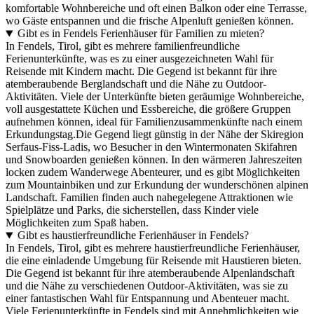
komfortable Wohnbereiche und oft einen Balkon oder eine Terrasse,
wo Gäste entspannen und die frische Alpenluft genießen können.
Gibt es in Fendels Ferienhäuser für Familien zu mieten?
In Fendels, Tirol, gibt es mehrere familienfreundliche
Ferienunterkünfte, was es zu einer ausgezeichneten Wahl für
Reisende mit Kindern macht. Die Gegend ist bekannt für ihre
atemberaubende Berglandschaft und die Nähe zu Outdoor-
Aktivitäten. Viele der Unterkünfte bieten geräumige Wohnbereiche,
voll ausgestattete Küchen und Essbereiche, die größere Gruppen
aufnehmen können, ideal für Familienzusammenkünfte nach einem
Erkundungstag.Die Gegend liegt günstig in der Nähe der Skiregion
Serfaus-Fiss-Ladis, wo Besucher in den Wintermonaten Skifahren
und Snowboarden genießen können. In den wärmeren Jahreszeiten
locken zudem Wanderwege Abenteurer, und es gibt Möglichkeiten
zum Mountainbiken und zur Erkundung der wunderschönen alpinen
Landschaft. Familien finden auch nahegelegene Attraktionen wie
Spielplätze und Parks, die sicherstellen, dass Kinder viele
Möglichkeiten zum Spaß haben.
Gibt es haustierfreundliche Ferienhäuser in Fendels?
In Fendels, Tirol, gibt es mehrere haustierfreundliche Ferienhäuser,
die eine einladende Umgebung für Reisende mit Haustieren bieten.
Die Gegend ist bekannt für ihre atemberaubende Alpenlandschaft
und die Nähe zu verschiedenen Outdoor-Aktivitäten, was sie zu
einer fantastischen Wahl für Entspannung und Abenteuer macht.
Viele Ferienunterkünfte in Fendels sind mit Annehmlichkeiten wie