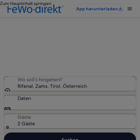
Zum Hauptinhalt springen
App herunterladen
Ferienwohnungen & Ferienhäuser
in Rifenal
Wir haben 556 Ferienunterkünfte gefunden. Bitte gib
deinen Reisezeitraum an, um die Verfügbarkeit zu
prüfen.
Wo soll’s hingehen?
Rifenal, Zams, Tirol, Österreich
Daten
Gäste
2 Gäste
Suchen