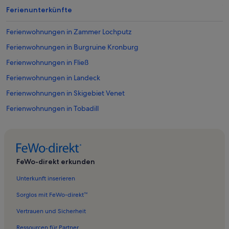
Ferienunterkünfte
Ferienwohnungen in Zammer Lochputz
Ferienwohnungen in Burgruine Kronburg
Ferienwohnungen in Fließ
Ferienwohnungen in Landeck
Ferienwohnungen in Skigebiet Venet
Ferienwohnungen in Tobadill
Ferienwohnungen in Hinterspadegg
Ferienwohnungen in Rifenalbahn
Ferienwohnungen in Quadratsch
FeWo-direkt erkunden
Ferienwohnungen in Venet
Unterkunft inserieren
Ferienwohnungen in Schönwies
Sorglos mit FeWo-direkt™
Ferienwohnungen in Naturpark Kaunergrat Pitztal-Kaunertal
Vertrauen und Sicherheit
Ferienwohnungen in Mils bei Imst
Ressourcen für Partner