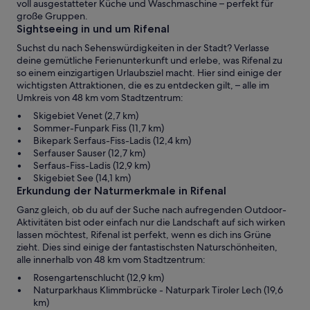
voll ausgestatteter Küche und Waschmaschine – perfekt für
große Gruppen.
Sightseeing in und um Rifenal
Suchst du nach Sehenswürdigkeiten in der Stadt? Verlasse
deine gemütliche Ferienunterkunft und erlebe, was Rifenal zu
so einem einzigartigen Urlaubsziel macht. Hier sind einige der
wichtigsten Attraktionen, die es zu entdecken gilt, – alle im
Umkreis von 48 km vom Stadtzentrum:
Skigebiet Venet (2,7 km)
Sommer-Funpark Fiss (11,7 km)
Bikepark Serfaus-Fiss-Ladis (12,4 km)
Serfauser Sauser (12,7 km)
Serfaus-Fiss-Ladis (12,9 km)
Skigebiet See (14,1 km)
Erkundung der Naturmerkmale in Rifenal
Ganz gleich, ob du auf der Suche nach aufregenden Outdoor-
Aktivitäten bist oder einfach nur die Landschaft auf sich wirken
lassen möchtest, Rifenal ist perfekt, wenn es dich ins Grüne
zieht. Dies sind einige der fantastischsten Naturschönheiten,
alle innerhalb von 48 km vom Stadtzentrum:
Rosengartenschlucht (12,9 km)
Naturparkhaus Klimmbrücke - Naturpark Tiroler Lech (19,6
km)