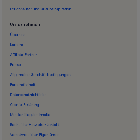
Ferienwohnungen in Rifenalbahn
Ferienhäuser und Urlaubsinspiration
Ferienwohnungen in Stanz bei Landeck
Ferienwohnungen in Serfaus-Fiss-Ladis
Unternehmen
Ferienwohnungen in Zwölferbahn
Über uns
Ferienwohnungen in Venetseilbahn
Karriere
Ferienwohnungen in Burgruine Schrofenstein
Affiliate-Partner
Ferienwohnungen in Zwölferbahn
Presse
Ferienwohnungen in Grins
Allgemeine Geschäftsbedingungen
Ferienwohnungen in Imsterberg
Barrierefreiheit
Ferienwohnungen in Piller
Datenschutzrichtlinie
Ferienwohnungen in Landeck
Ferienwohnungen in Schloss Landeck
Cookie-Erklärung
Ferienwohnungen in Pians
Melden illegaler Inhalte
Ferienwohnungen in Niedergallmig
Rechtliche Hinweise/Kontakt
Ferienwohnungen in Zams
Verantwortlicher Eigentümer