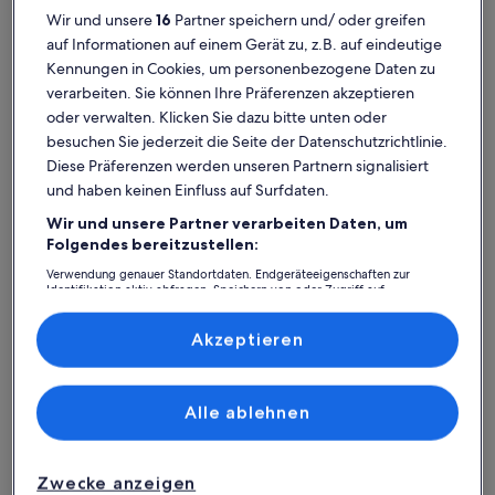
Wir und unsere
16
Partner speichern und/ oder greifen
auf Informationen auf einem Gerät zu, z.B. auf eindeutige
Kennungen in Cookies, um personenbezogene Daten zu
verarbeiten. Sie können Ihre Präferenzen akzeptieren
oder verwalten. Klicken Sie dazu bitte unten oder
Weitere Infos zu Sonnalm Lechtal Auszeit auf 1.800m umring
Weitere I
besuchen Sie jederzeit die Seite der Datenschutzrichtlinie.
Sonnalm Lechtal Auszeit auf 1.800m
1 Min.
Diese Präferenzen werden unseren Partnern signalisiert
umringt von der Schönheit der
Platz für 54 Gäste · 6 Schlafzimmer · 3 Badezimmer
mit Ch
Platz für
außergewöhnlich
auße
Außergewöhnlich
Auße
und haben keinen Einfluss auf Surfdaten.
Lechtaler Alpen
hinte
10
10
10 von 10
10 von 1
2 Bewertungen
7 ext
(2
Wir und unsere Partner verarbeiten Daten, um
Rifenal: Ferienunterkünfte mit
bewertungen)
Folgendes bereitzustellen:
Top-Bewertung
Verwendung genauer Standortdaten. Endgeräteeigenschaften zur
Identifikation aktiv abfragen. Speichern von oder Zugriff auf
Informationen auf einem Endgerät. Personalisierte Werbung und
Inhalte, Messung von Werbeleistung und der Performance von Inhalten,
Weitere Infos zu Wohnung in sonniger Lage nahe Skilift
Weitere I
Zielgruppenforschung sowie Entwicklung und Verbesserung von
Akzeptieren
Angeboten.
Liste der Partner (Lieferanten)
Alle ablehnen
Zwecke anzeigen