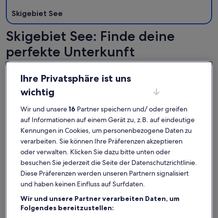
Skigebiet See
Skigebiet See: Finde deine
perfekte Unterkunft
Weitere Infos zu Rustikales Pitztaler Alpenhaus am Bach m
Weitere I
Ihre Privatsphäre ist uns
wichtig
Wir und unsere
16
Partner speichern und/ oder greifen
auf Informationen auf einem Gerät zu, z.B. auf eindeutige
Kennungen in Cookies, um personenbezogene Daten zu
verarbeiten. Sie können Ihre Präferenzen akzeptieren
oder verwalten. Klicken Sie dazu bitte unten oder
besuchen Sie jederzeit die Seite der Datenschutzrichtlinie.
Diese Präferenzen werden unseren Partnern signalisiert
und haben keinen Einfluss auf Surfdaten.
Wir und unsere Partner verarbeiten Daten, um
Weitere Infos zu Rustikales Pitztaler Alpenhaus am Bach m
Weitere I
Folgendes bereitzustellen:
Rustikales Pitztaler Alpenhaus am
Somvi 