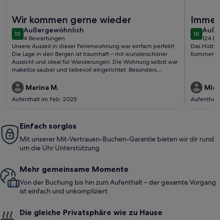
Weitere Infos zu Ferienwohnung/App. für 3 Gäste mit 42m² 
Weitere I
Wir kommen gerne wieder
Immer
außergewöhnlich
auße
Außergewöhnlich
Auße
10
10
10 von 10
10 von 1
4 Bewertungen
124 B
(4
(124
Unsere Auszeit in dieser Ferienwohnung war einfach perfekt!
Das Hüttli 
bewertungen)
bewe
Die Lage in den Bergen ist traumhaft – mit wunderschöner
Kommen im
Aussicht und ideal für Wanderungen. Die Wohnung selbst war
makellos sauber und liebevoll eingerichtet. Besonders
beeindruckt hat uns die herzliche und professionelle
Betreuung vor Ort. Wir haben uns rundum wohlgefühlt und
Marina M.
Mich
kommen sehr gerne wieder!
Aufenthalt im Feb. 2025
Aufenthalt
Einfach sorglos
Mit unserer Mit-Vertrauen-Buchen-Garantie bieten wir dir rund
um die Uhr Unterstützung
Mehr gemeinsame Momente
Von der Buchung bis hin zum Aufenthalt – der gesamte Vorgang
ist einfach und unkompliziert
Die gleiche Privatsphäre wie zu Hause