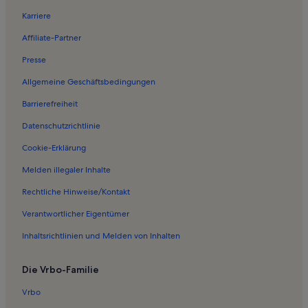
Ferienwohnungen in Quadratsch
Karriere
Ferienwohnungen in Arrezjochbahn
Affiliate-Partner
Ferienwohnungen in Zwölferbahn
Presse
Ferienwohnungen in Pezidbahn
Allgemeine Geschäftsbedingungen
Ferienwohnungen in Sesselbahn Rossmoos
Barrierefreiheit
Ferienwohnungen in Medrigjochbahn
Datenschutzrichtlinie
Ferienwohnungen in Moosbahn
Ferienwohnungen in Serfaus-Fiss-Ladis
Cookie-Erklärung
Ferienwohnungen in Grins
Melden illegaler Inhalte
Ferienwohnungen in Hirschenbadlift
Rechtliche Hinweise/Kontakt
Ferienwohnungen in Moosbahn
Verantwortlicher Eigentümer
Ferienwohnungen in Alblittbahn
Inhaltsrichtlinien und Melden von Inhalten
Ferienwohnungen in Raut
Die Vrbo-Familie
Ferienwohnungen und Apartments in Pettneu am Arlberg
Ferienwohnungen und Apartments in Strengen
Vrbo