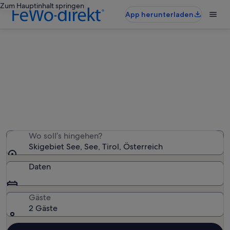
Zum Hauptinhalt springen
App herunterladen
Ferienunterkünfte nahe Skigebiet
See
Wir haben 1.608 Ferienunterkünfte gefunden. Bitte gib
deinen Reisezeitraum an, um die Verfügbarkeit zu
prüfen.
Wo soll’s hingehen?
Skigebiet See, See, Tirol, Österreich
Daten
Gäste
2 Gäste