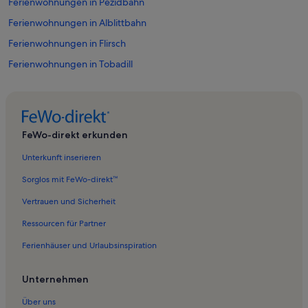
Ferienwohnungen in Pezidbahn
Ferienwohnungen in Alblittbahn
Ferienwohnungen in Flirsch
Ferienwohnungen in Tobadill
Ferienwohnungen in 6 KSB Zeinisbahn
Ferienwohnungen in Rossmoosbahn
Ferienwohnungen in Kappl
FeWo-direkt erkunden
Ferienwohnungen in Obere Scheidbahn
Unterkunft inserieren
Ferienwohnungen in See
Sorglos mit FeWo-direkt™
Ferienwohnungen in Laustalbahn
Vertrauen und Sicherheit
Ferienwohnungen in Schlepplift Rauhkopf
Ressourcen für Partner
Ferienwohnungen in Pians
Ferienhäuser und Urlaubsinspiration
Ferienwohnungen in Zeinisbahn
Ferienwohnungen in Diasbahn
Unternehmen
Ferienwohnungen in Pfarrkirche Hl. Antonius
Über uns