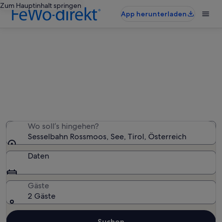
Zum Hauptinhalt springen
App herunterladen
Ferienunterkünfte nahe Sesselbahn
Rossmoos
Wir haben 1.448 Ferienunterkünfte gefunden. Bitte gib
deinen Reisezeitraum an, um die Verfügbarkeit zu
prüfen.
Wo soll’s hingehen?
Sesselbahn Rossmoos, See, Tirol, Österreich
Daten
Gäste
2 Gäste
Suchen