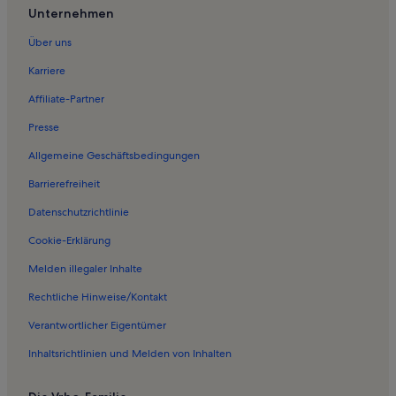
Ferienwohnungen in Arrezjochbahn
Unternehmen
Ferienwohnungen in Zwölferbahn
Über uns
Ferienwohnungen in Pians
Karriere
Ferienwohnungen in Kappl
Affiliate-Partner
Ferienwohnungen in Rossmoosbahn
Presse
Ferienwohnungen in 6 KSB Zeinisbahn
Allgemeine Geschäftsbedingungen
Ferienwohnungen in Raut
Barrierefreiheit
Ferienwohnungen in Medrigjochbahn
Datenschutzrichtlinie
Ferienwohnungen in Komperdellbahn
Ferienwohnungen in Skigebiet See
Cookie-Erklärung
Ferienwohnungen in Zeinisbahn
Melden illegaler Inhalte
Ferienwohnungen in See
Rechtliche Hinweise/Kontakt
Ferienwohnungen in Schlepplift Rauhkopf
Verantwortlicher Eigentümer
Ferienwohnungen in Serfaus-Fiss-Ladis
Inhaltsrichtlinien und Melden von Inhalten
Ferienwohnungen in Obere Scheidbahn