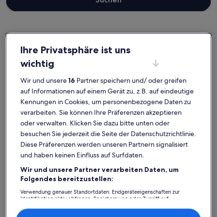
See
Ferienunterkünfte nahe Sesselbahn Rossmoos
Ihre Privatsphäre ist uns
wichtig
Entdecke unsere Auswahl an privaten Ferienunterkünften nahe
Wir und unsere
16
Partner speichern und/ oder greifen
Sesselbahn Rossmoos, die den perfekten Ausgangspunkt für deine
Reise bilden. Ganz gleich, ob du mit der ganzen Bande oder nur
auf Informationen auf einem Gerät zu, z.B. auf eindeutige
deinem Vierbeiner in den Urlaub startest, Ferienunterkünfte
Kennungen in Cookies, um personenbezogene Daten zu
erwarten dich und deine Lieben mit Annehmlichkeiten, die keine
verarbeiten. Sie können Ihre Präferenzen akzeptieren
Wünsche offenlassen. Darunter zum Beispiel Parken und
oder verwalten. Klicken Sie dazu bitte unten oder
Klimaanlage. Und auch wenn du nach Raucheroptionen oder
barrierearmen Optionen suchst, wirst du das finden, was dir
besuchen Sie jederzeit die Seite der Datenschutzrichtlinie.
vorschwebt.
Diese Präferenzen werden unseren Partnern signalisiert
und haben keinen Einfluss auf Surfdaten.
Wir und unsere Partner verarbeiten Daten, um
Folgendes bereitzustellen:
Finde Unterkünfte ganz nach deinem
Geschmack
Verwendung genauer Standortdaten. Endgeräteeigenschaften zur
Identifikation aktiv abfragen. Speichern von oder Zugriff auf
Informationen auf einem Endgerät. Personalisierte Werbung und
Inhalte, Messung von Werbeleistung und der Performance von Inhalten,
Suche nach Ferienhäusern
Suche nach Ferienwohnungen oder 
Suche nach 