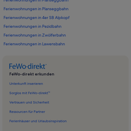
Ferienwohnungen in Planseggbahn
Ferienwohnungen in Planseggbahn
Ferienwohnungen in 4er SB Alpkopf
Ferienwohnungen in Pezidbahn
Ferienwohnungen in Zwölferbahn
Ferienwohnungen in Lawensbahn
Ferienwohnungen in Familienbahn Gampen
Ferienwohnungen in Lazidbahn
Ferienwohnungen in Moosbahn
FeWo-direkt erkunden
Ferienwohnungen in Tobadill
Unterkunft inserieren
Ferienwohnungen in Strengen
Sorglos mit FeWo-direkt™
Ferienwohnungen in Quadratsch
Vertrauen und Sicherheit
Ferienwohnungen in Pezidbahn
Ressourcen für Partner
Ferienwohnungen in Laustalbahn
Ferienhäuser und Urlaubsinspiration
Ferienwohnungen in Moosbahn