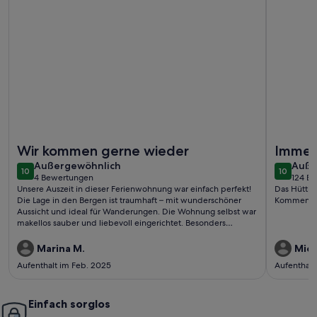
Weitere Infos zu Ferienwohnung/App. für 3 Gäste mit 42m² 
Weitere I
Wir kommen gerne wieder
Immer
außergewöhnlich
auße
Außergewöhnlich
Auße
10
10
10 von 10
10 von 1
4 Bewertungen
124 B
(4
(124
Unsere Auszeit in dieser Ferienwohnung war einfach perfekt!
Das Hüttli 
bewertungen)
bewe
Die Lage in den Bergen ist traumhaft – mit wunderschöner
Kommen im
Aussicht und ideal für Wanderungen. Die Wohnung selbst war
makellos sauber und liebevoll eingerichtet. Besonders
beeindruckt hat uns die herzliche und professionelle
Betreuung vor Ort. Wir haben uns rundum wohlgefühlt und
Marina M.
Mich
kommen sehr gerne wieder!
Aufenthalt im Feb. 2025
Aufenthalt
Einfach sorglos