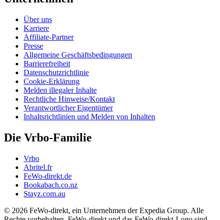
Über uns
Karriere
Affiliate-Partner
Presse
Allgemeine Geschäftsbedingungen
Barrierefreiheit
Datenschutzrichtlinie
Cookie-Erklärung
Melden illegaler Inhalte
Rechtliche Hinweise/Kontakt
Verantwortlicher Eigentümer
Inhaltsrichtlinien und Melden von Inhalten
Die Vrbo-Familie
Vrbo
Abritel.fr
FeWo-direkt.de
Bookabach.co.nz
Stayz.com.au
© 2026 FeWo-direkt, ein Unternehmen der Expedia Group. Alle
Rechte vorbehalten. FeWo-direkt und das FeWo-direkt-Logo sind