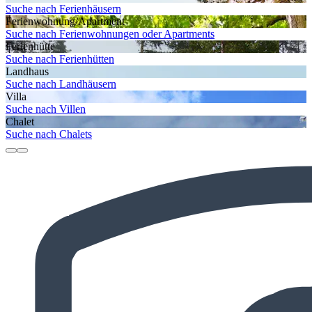
Suche nach Ferienhäusern
Ferienwohnung/Apartment
Suche nach Ferienwohnungen oder Apartments
Ferienhütte
Suche nach Ferienhütten
Landhaus
Suche nach Landhäusern
Villa
Suche nach Villen
Chalet
Suche nach Chalets