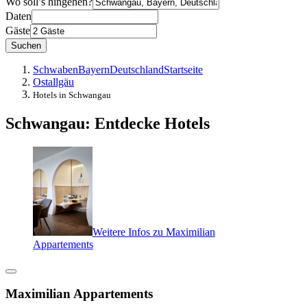
Wo soll’s hingehen?
Daten
Gäste
Suchen
Schwaben
Bayern
Deutschland
Startseite
Ostallgäu
Hotels in Schwangau
Schwangau: Entdecke Hotels
Weitere Infos zu Maximilian
Appartements
Maximilian Appartements