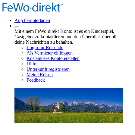
App herunterladen
Mit einem FeWo-direkt-Konto ist es ein Kinderspiel,
Gastgeber zu kontaktieren und den Überblick über all
deine Nachrichten zu behalten.
Login für Reisende
Als Vermieter einloggen
Kostenloses Konto erstellen
Hilfe
Unterkunft registrieren
Meine Reisen
Feedback