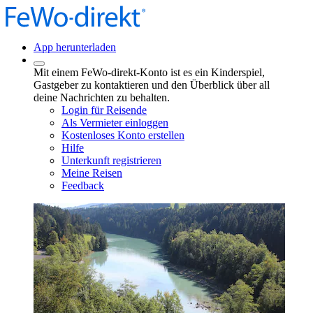
App herunterladen
Mit einem FeWo-direkt-Konto ist es ein Kinderspiel,
Gastgeber zu kontaktieren und den Überblick über all
deine Nachrichten zu behalten.
Login für Reisende
Als Vermieter einloggen
Kostenloses Konto erstellen
Hilfe
Unterkunft registrieren
Meine Reisen
Feedback