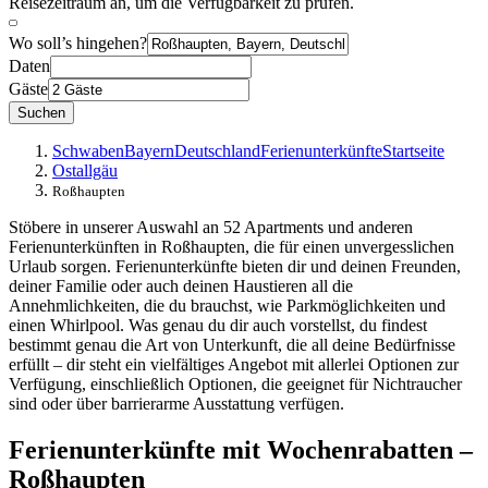
Reisezeitraum an, um die Verfügbarkeit zu prüfen.
Wo soll’s hingehen?
Daten
Gäste
Suchen
Schwaben
Bayern
Deutschland
Ferienunterkünfte
Startseite
Ostallgäu
Roßhaupten
Stöbere in unserer Auswahl an 52 Apartments und anderen
Ferienunterkünften in Roßhaupten, die für einen unvergesslichen
Urlaub sorgen. Ferienunterkünfte bieten dir und deinen Freunden,
deiner Familie oder auch deinen Haustieren all die
Annehmlichkeiten, die du brauchst, wie Parkmöglichkeiten und
einen Whirlpool. Was genau du dir auch vorstellst, du findest
bestimmt genau die Art von Unterkunft, die all deine Bedürfnisse
erfüllt – dir steht ein vielfältiges Angebot mit allerlei Optionen zur
Verfügung, einschließlich Optionen, die geeignet für Nichtraucher
sind oder über barrierarme Ausstattung verfügen.
Ferienunterkünfte mit Wochenrabatten –
Roßhaupten