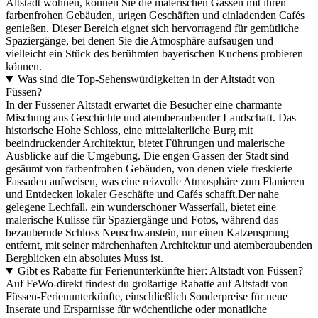
Altstadt wohnen, können Sie die malerischen Gassen mit ihren
farbenfrohen Gebäuden, urigen Geschäften und einladenden Cafés
genießen. Dieser Bereich eignet sich hervorragend für gemütliche
Spaziergänge, bei denen Sie die Atmosphäre aufsaugen und
vielleicht ein Stück des berühmten bayerischen Kuchens probieren
können.
Was sind die Top-Sehenswürdigkeiten in der Altstadt von
Füssen?
In der Füssener Altstadt erwartet die Besucher eine charmante
Mischung aus Geschichte und atemberaubender Landschaft. Das
historische Hohe Schloss, eine mittelalterliche Burg mit
beeindruckender Architektur, bietet Führungen und malerische
Ausblicke auf die Umgebung. Die engen Gassen der Stadt sind
gesäumt von farbenfrohen Gebäuden, von denen viele freskierte
Fassaden aufweisen, was eine reizvolle Atmosphäre zum Flanieren
und Entdecken lokaler Geschäfte und Cafés schafft.Der nahe
gelegene Lechfall, ein wunderschöner Wasserfall, bietet eine
malerische Kulisse für Spaziergänge und Fotos, während das
bezaubernde Schloss Neuschwanstein, nur einen Katzensprung
entfernt, mit seiner märchenhaften Architektur und atemberaubenden
Bergblicken ein absolutes Muss ist.
Gibt es Rabatte für Ferienunterkünfte hier: Altstadt von Füssen?
Auf FeWo-direkt findest du großartige Rabatte auf Altstadt von
Füssen-Ferienunterkünfte, einschließlich Sonderpreise für neue
Inserate und Ersparnisse für wöchentliche oder monatliche