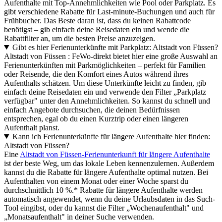
Aufenthalte mit Top-Annehmlichkeiten wie Pool oder Parkplatz. Es
gibt verschiedene Rabatte für Last-minute-Buchungen und auch für
Frühbucher. Das Beste daran ist, dass du keinen Rabattcode
benötigst – gib einfach deine Reisedaten ein und wende die
Rabattfilter an, um die besten Preise anzuzeigen.
Gibt es hier Ferienunterkünfte mit Parkplatz: Altstadt von Füssen?
Altstadt von Füssen : FeWo-direkt bietet hier eine große Auswahl an
Ferienunterkünften mit Parkmöglichkeiten – perfekt für Familien
oder Reisende, die den Komfort eines Autos während ihres
Aufenthalts schätzen. Um diese Unterkünfte leicht zu finden, gib
einfach deine Reisedaten ein und verwende den Filter „Parkplatz
verfügbar" unter den Annehmlichkeiten. So kannst du schnell und
einfach Angebote durchsuchen, die deinen Bedürfnissen
entsprechen, egal ob du einen Kurztrip oder einen längeren
Aufenthalt planst.
Kann ich Ferienunterkünfte für längere Aufenthalte hier finden:
Altstadt von Füssen?
Eine
Altstadt von Füssen-Ferienunterkunft für längere Aufenthalte
ist der beste Weg, um das lokale Leben kennenzulernen. Außerdem
kannst du die Rabatte für längere Aufenthalte optimal nutzen. Bei
Aufenthalten von einem Monat oder einer Woche sparst du
durchschnittlich 10 %.* Rabatte für längere Aufenthalte werden
automatisch angewendet, wenn du deine Urlaubsdaten in das Such-
Tool eingibst, oder du kannst die Filter „Wochenaufenthalt" und
„Monatsaufenthalt" in deiner Suche verwenden.