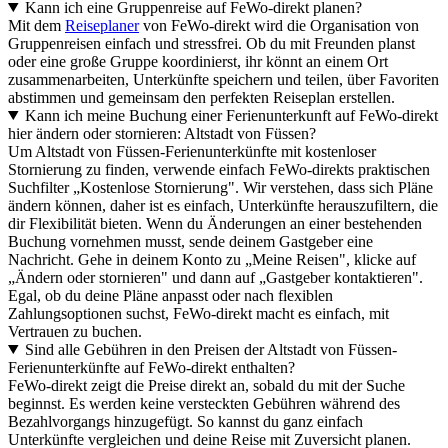
Kann ich eine Gruppenreise auf FeWo-direkt planen?
Mit dem
Reiseplaner
von FeWo-direkt wird die Organisation von
Gruppenreisen einfach und stressfrei. Ob du mit Freunden planst
oder eine große Gruppe koordinierst, ihr könnt an einem Ort
zusammenarbeiten, Unterkünfte speichern und teilen, über Favoriten
abstimmen und gemeinsam den perfekten Reiseplan erstellen.
Kann ich meine Buchung einer Ferienunterkunft auf FeWo-direkt
hier ändern oder stornieren: Altstadt von Füssen?
Um Altstadt von Füssen-Ferienunterkünfte mit kostenloser
Stornierung zu finden, verwende einfach FeWo-direkts praktischen
Suchfilter „Kostenlose Stornierung". Wir verstehen, dass sich Pläne
ändern können, daher ist es einfach, Unterkünfte herauszufiltern, die
dir Flexibilität bieten. Wenn du Änderungen an einer bestehenden
Buchung vornehmen musst, sende deinem Gastgeber eine
Nachricht. Gehe in deinem Konto zu „Meine Reisen", klicke auf
„Ändern oder stornieren" und dann auf „Gastgeber kontaktieren".
Egal, ob du deine Pläne anpasst oder nach flexiblen
Zahlungsoptionen suchst, FeWo-direkt macht es einfach, mit
Vertrauen zu buchen.
Sind alle Gebühren in den Preisen der Altstadt von Füssen-
Ferienunterkünfte auf FeWo-direkt enthalten?
FeWo-direkt zeigt die Preise direkt an, sobald du mit der Suche
beginnst. Es werden keine versteckten Gebühren während des
Bezahlvorgangs hinzugefügt. So kannst du ganz einfach
Unterkünfte vergleichen und deine Reise mit Zuversicht planen.