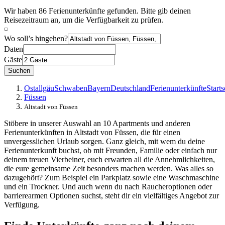
Wir haben 86 Ferienunterkünfte gefunden. Bitte gib deinen
Reisezeitraum an, um die Verfügbarkeit zu prüfen.
Wo soll’s hingehen?
Daten
Gäste
Suchen
Ostallgäu
Schwaben
Bayern
Deutschland
Ferienunterkünfte
Starts
Füssen
Altstadt von Füssen
Stöbere in unserer Auswahl an 10 Apartments und anderen
Ferienunterkünften in Altstadt von Füssen, die für einen
unvergesslichen Urlaub sorgen. Ganz gleich, mit wem du deine
Ferienunterkunft buchst, ob mit Freunden, Familie oder einfach nur
deinem treuen Vierbeiner, euch erwarten all die Annehmlichkeiten,
die eure gemeinsame Zeit besonders machen werden. Was alles so
dazugehört? Zum Beispiel ein Parkplatz sowie eine Waschmaschine
und ein Trockner. Und auch wenn du nach Raucheroptionen oder
barrierearmen Optionen suchst, steht dir ein vielfältiges Angebot zur
Verfügung.