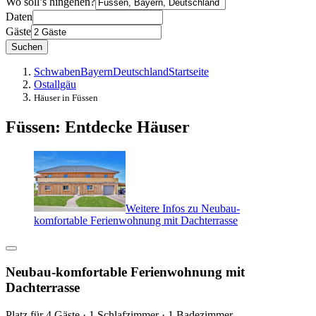
Wo soll’s hingehen?
Daten
Gäste
Suchen
Schwaben
Bayern
Deutschland
Startseite
Ostallgäu
Häuser in Füssen
Füssen: Entdecke Häuser
Weitere Infos zu Neubau-
komfortable Ferienwohnung mit Dachterrasse
Neubau-komfortable Ferienwohnung mit
Dachterrasse
Platz für 4 Gäste · 1 Schlafzimmer · 1 Badezimmer