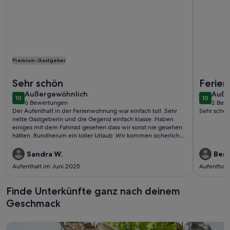
Premium-Gastgeber
Weitere Infos zu Ebenerdige Ferienwohnung Beim Schmölz
Weitere I
Sehr schön
Ferie
außergewöhnlich
auße
Außergewöhnlich
Auße
10
10
10 von 10
10 von 1
6 Bewertungen
2 Bew
(6
(2
Der Aufenthalt in der Ferienwohnung war einfach toll .Sehr
Sehr schön
bewertungen)
bewe
nette Gastgeberin und die Gegend einfach klasse .Haben
einiges mit dem Fahrrad gesehen dass wir sonst nie gesehen
hätten .Rundherum ein toller Urlaub .Wir kommen sicherlich
wieder .
Sandra W.
Bern
Aufenthalt im Juni 2025
Aufenthalt
Finde Unterkünfte ganz nach deinem
Geschmack
Suche nach Ferienhäusern
Suche nach Ferienwohnungen oder 
Suche nach 