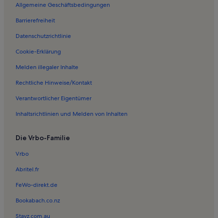
Allgemeine Geschäftsbedingungen
Ferienwohnungen in Schraden
Barrierefreiheit
Ferienwohnungen in Alterschrofen
Datenschutzrichtlinie
Ferienwohnungen in Weißensee
Ferienwohnungen in Museum der Bayerischen Könige
Cookie-Erklärung
Ferienwohnungen in Lechbruck am See
Melden illegaler Inhalte
Ferienwohnungen in Lechfall
Rechtliche Hinweise/Kontakt
Ferienunterkünfte nahe Weizern-Hopferau Station
Verantwortlicher Eigentümer
Ferienwohnungen in Buchenbergbahn
Inhaltsrichtlinien und Melden von Inhalten
Ferienwohnungen in Hafenegg
Die Vrbo-Familie
Ferienwohnungen in Halblech
Ferienwohnungen in Königliche Kristall-Therme Schwangau
Vrbo
Ferienwohnungen in Trauchgau
Abritel.fr
Ferienwohnungen in St. Koloman
FeWo-direkt.de
Ferienwohnungen in Schwarzenbach
Bookabach.co.nz
Ferienwohnungen in Buching
Stayz.com.au