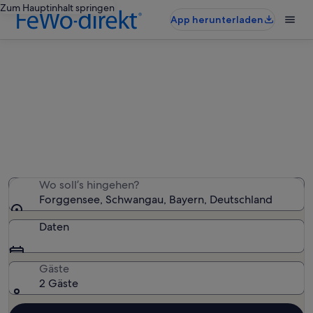
Zum Hauptinhalt springen
App herunterladen
Finde Ferienwohnungen und
Apartments nahe Forggensee
Wir haben 985 Ferienwohnungen und Apartments
gefunden – gib deinen Reisezeitraum ein, um die
Verfügbarkeit zu prüfen
Wo soll’s hingehen?
Forggensee, Schwangau, Bayern, Deutschland
Daten
Gäste
2 Gäste