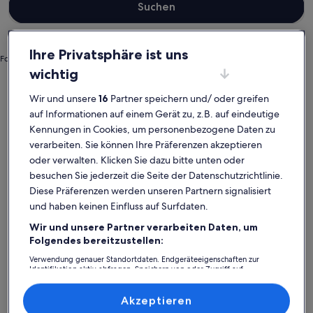
Suchen
Ihre Privatsphäre ist uns
Foto von Benjamin Harm
wichtig
Schwangau
Ferienwohnungen und Apartments in Forggensee
Forggensee: Entdecke
Wir und unsere
16
Partner speichern und/ oder greifen
auf Informationen auf einem Gerät zu, z.B. auf eindeutige
Ferienwohnungen und
Kennungen in Cookies, um personenbezogene Daten zu
Apartments
verarbeiten. Sie können Ihre Präferenzen akzeptieren
oder verwalten. Klicken Sie dazu bitte unten oder
besuchen Sie jederzeit die Seite der Datenschutzrichtlinie.
Weitere Infos zu For Moments Apartments & Spa
Weitere I
Diese Präferenzen werden unseren Partnern signalisiert
und haben keinen Einfluss auf Surfdaten.
Wir und unsere Partner verarbeiten Daten, um
Folgendes bereitzustellen:
Verwendung genauer Standortdaten. Endgeräteeigenschaften zur
Identifikation aktiv abfragen. Speichern von oder Zugriff auf
Informationen auf einem Endgerät. Personalisierte Werbung und
Inhalte, Messung von Werbeleistung und der Performance von Inhalten,
Zielgruppenforschung sowie Entwicklung und Verbesserung von
Akzeptieren
Angeboten.