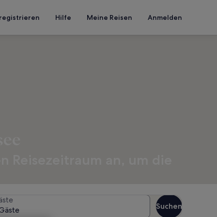
registrieren
Hilfe
Meine Reisen
Anmelden
see
en Reisezeitraum an, um die
äste
Suchen
Gäste