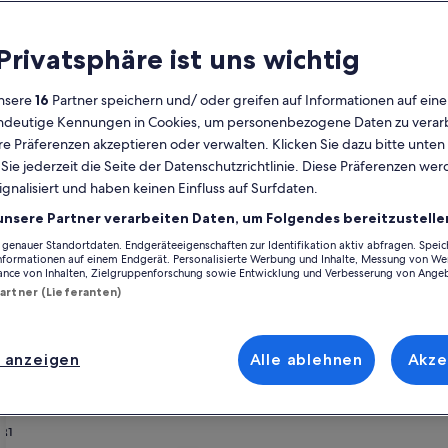
Kalender
 Privatsphäre ist uns wichtig
Derzeit
August 2026
werden
nsere
16
Partner speichern und/ oder greifen auf Informationen auf ein
die
eindeutige Kennungen in Cookies, um personenbezogene Daten zu verarb
Monate
Montag
Dienstag
Mittwoch
Donnerstag
Freitag
Samstag
Sonntag
Montag
Die
Mo
Di
Mi
Do
Fr
Sa
So
Mo
Di
e Präferenzen akzeptieren oder verwalten. Klicken Sie dazu bitte unten
August
ie jederzeit die Seite der Datenschutzrichtlinie. Diese Präferenzen we
2026
ignalisiert und haben keinen Einfluss auf Surfdaten.
und
1
1
2
2
ben
Ostallgäu
Füssen
Ferienunterkünfte nahe Hopfensee
September
unsere Partner verarbeiten Daten, um Folgendes bereitzustelle
2026
enauer Standortdaten. Endgeräteeigenschaften zur Identifikation aktiv abfragen. Spei
3
4
5
6
7
8
7
8
9
9
test, wirf einen Blick auf unsere Feriendomizile und finde genau das 
angezeigt.
Informationen auf einem Endgerät. Personalisierte Werbung und Inhalte, Messung von We
der deinem Haustier, du kannst dich auf all die Annehmlichkeiten freue
ance von Inhalten, Zielgruppenforschung sowie Entwicklung und Verbesserung von Ange
uch immer du dir vorstellst, du findest bestimmt genau die Art von Unterk
Partner (Lieferanten)
10
11
12
13
14
15
14
15
1
16
 einschließlich Optionen, die geeignet für Nichtraucher sind oder über b
17
18
19
20
21
22
21
22
2
23
 anzeigen
Alle ablehnen
Akze
henrabatten – Hopfensee
24
25
26
27
28
29
28
29
3
30
31
rie
ils.tirol - Chalet Glückszeit ****S - 70 m², Sauna & Dachterras
Bildergalerie
Alpflower