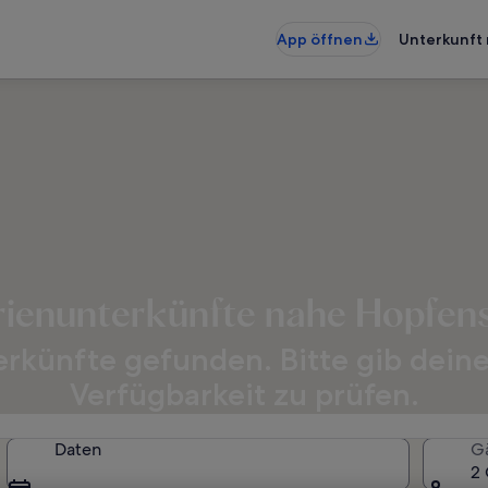
App öffnen
Unterkunft 
rienunterkünfte nahe Hopfen
rkünfte gefunden. Bitte gib dein
Verfügbarkeit zu prüfen.
Daten
G
2 