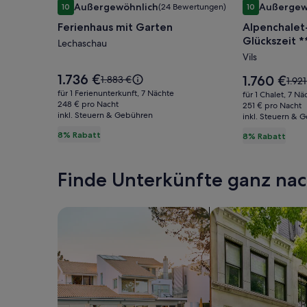
Außergewöhnlich
Außergew
10
(24 Bewertungen)
10
für
für
10 von 10, Außergewöhnlich, (24 Bewertungen)
10 von 10, Au
Ferienhaus mit Garten
Alpenchalet-V
Ferienhaus
Alpenchale
Glückszeit *
mit
Lechaschau
Vils.tirol
Dachterrass
Vils
Garten
-
Chalet
Der
1.736 €
Der
Der
1.760 €
1.883 €
Der
1.921
Preis
Glückszeit
Preis
alte
alte
für 1 Ferienunterkunft, 7 Nächte
für 1 Chalet, 7 Nä
beträgt
beträgt
Preis
248 € pro Nacht
Preis
****S
251 € pro Nacht
1.736 €.
1.760 €.
inkl. Steuern & Gebühren
war
inkl. Steuern & 
war
-
1.883 €,
1.921
8% Rabatt
8% Rabatt
70
siehe
sieh
weitere
m²,
weit
Informationen
Info
Sauna
Finde Unterkünfte ganz n
zum
zum
&
Standardpreis.
Stan
Dachterra
Suche nach Ferienhäusern
Suche nach Ferien