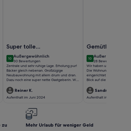
fgaragenstellplatz
.mit Balkon - Haus Alpenperle - Senn
Foto von Moderne Neubau-Ferienwohnung in Berghof
Foto von Ferienwohnun
Super tolle
Gemütliche
Ferienwohnung
Ferienwohnung
außergewöhnlich
außergewöhnlich
Außergewöhnlich
Außergewöhnlich
10
10
10 von 10
10 von 10
30 Bewertungen
28 Bewertungen
(30
(28
Zentrale und sehr ruhige Lage. Erholung pur!
Wir haben unseren Aufentha
bewertungen)
bewertungen)
Bäcker gleich nebenan. Großzügige
Die Wohnung ist sehr sauber
Neubauwohnung mit allem drum und dran.
eingerichtet und es fehlt ei
Dazu noch eine super nette Gastgeberin. Was
Blick auf die Berge ist herrl
will man mehr!
Kontakt zu Gastgeber Leo u
sehr freundlich. 
Reiner K.
Sandra E.
Aufenthalt im Juni 2024
Aufenthalt im März 2024
e zu
Mehr Urlaub für weniger Geld