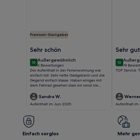
Premium-Gastgeber
Foto von Ebenerdige Ferienwohnung Beim Schmö
Foto von 5 
Sehr schön
Sehr gu
Ferienw
außergewöhnlich
außerg
Außergewöhnlich
Außerg
10
10
10 von 10
10 von 10
6 Bewertungen
74 Bewer
(6
(74
Der Aufenthalt in der Ferienwohnung war
TOP Service. 
bewertungen)
bewert
einfach toll .Sehr nette Gastgeberin und die
Gegend einfach klasse .Haben einiges mit
dem Fahrrad gesehen dass wir sonst nie
gesehen hätten .Rundherum ein toller Urlaub
.Wir kommen sicherlich wieder .
Sandra W.
Werner
Aufenthalt im Juni 2025
Aufenthalt im
Einfach sorglos
Mehr ge