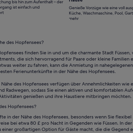
hung bis hin zum Aufenthalt – der
rgang ist einfach und
Genieße Vorzüge wie eine voll aus
rt
Küche, Waschmaschine, Pool, Gar
mehr
ähe des Hopfensees?
Hopfensees finden Sie in und um die charmante Stadt Füssen
ments, die sich hervorragend für Paare oder kleine Familien e
, etwas weiter zu fahren, kann die Anmietung in nahegelegene
 besten Ferienunterkünfte in der Nähe des Hopfensees.
r Nähe des Hopfensees verfügen über Annehmlichkeiten wie ei
d Radwegen, sodass Sie einen aktiven und komfortablen Aufe
Aktivitäten genießen und ihre Haustiere mitbringen möchten.
 des Hopfensees?
fte in der Nähe des Hopfensees, besonders wenn Sie flexibel 
eise bei etwa 80 £ pro Nacht in Gegenden wie Füssen. In de
 einer großartigen Option für Gäste macht, die die Gegend e