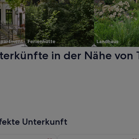
Apartment
Ferienhütte
Landhaus
terkünfte in der Nähe von 
em neuen Fenster geöffnet.
fekte Unterkunft
rienwohnung mit Dachterrasse, werden in einem neuen Tab g
ormationen zu For Moments Apartments & Spa, werden in ein
Weitere Informationen zu Landhaus