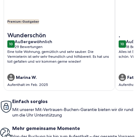
Premium-Gastgeber
Weitere Infos zu FeWo Bergstimmung - mit traumhaftem P
Weitere I
Wunderschön
.
außergewöhnlich
auße
Außergewöhnlich
Auße
10
10
10 von 10
10 von 1
29 Bewertungen
18 Be
(29
(18
Eine tolle Wohnung, gemütlich und sehr sauber. Die
Alles ist S
bewertungen)
bewe
Vermieterin ist sehr sehr freundlich und hilfsbereit. Es hat uns
schön. Vie
toll gefallen und wir kommen gerne wieder!
Marina W.
Fatm
Aufenthalt im Feb. 2025
Aufenthalt
Einfach sorglos
Mit unserer Mit-Vertrauen-Buchen-Garantie bieten wir dir rund
um die Uhr Unterstützung
Mehr gemeinsame Momente
Von der Buchung bis hin zum Aufenthalt – der gesamte Vorgang