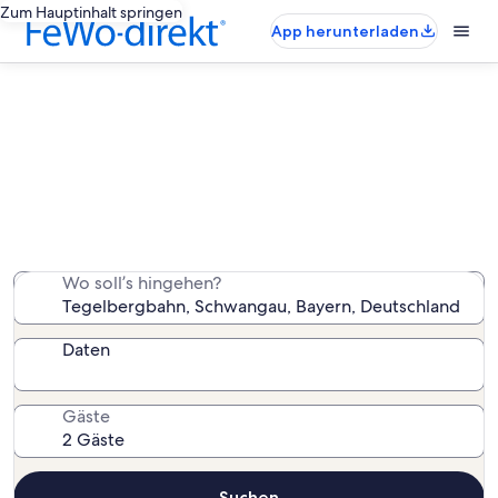
Zum Hauptinhalt springen
App herunterladen
Ferienunterkünfte nahe
Tegelbergbahn
Wir haben 3.463 Ferienunterkünfte gefunden. Bitte gib
deinen Reisezeitraum an, um die Verfügbarkeit zu
prüfen.
Wo soll’s hingehen?
Daten
Gäste
Suchen