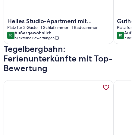
Weitere Infos zu Helles Studio-Apartment mit Schlossblick
Weitere I
Helles Studio-Apartment mit
Gutho
Schlossblick
Platz für 3 Gäste · 1 Schlafzimmer · 1 Badezimmer
koste
Platz für
außergewöhnlich
auße
Außergewöhnlich
Auße
Mai bi
10
10
10 von 10
10 von 1
61 externe Bewertungen
7 Bew
(7
Tegelbergbahn:
bewe
Ferienunterkünfte mit Top-
Bewertung
Weitere Infos zu FeWo Bergstimmung - mit traumhaftem P
Weitere I