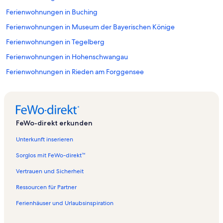
Ferienwohnungen in Buching
Ferienwohnungen in Museum der Bayerischen Könige
Ferienwohnungen in Tegelberg
Ferienwohnungen in Hohenschwangau
Ferienwohnungen in Rieden am Forggensee
Ferienwohnungen in Wittelsbacher Museum
Ferienwohnungen in Horn
Ferienwohnungen in Altstadt von Füssen
FeWo-direkt erkunden
Ferienwohnungen in Forggensee
Unterkunft inserieren
Ferienwohnungen in Osterreinen
Sorglos mit FeWo-direkt™
Ferienwohnungen in Lechfall
Vertrauen und Sicherheit
Ferienwohnungen in Kloster Sankt Mang
Ressourcen für Partner
Ferienwohnungen in Alterschrofen
Ferienhäuser und Urlaubsinspiration
Ferienwohnungen in Füssen
Ferienwohnungen in Staatsgalerie im Hohen Schloss