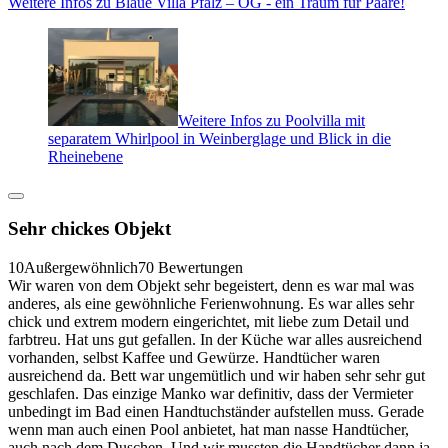
Weitere Infos zu Blaue Villa Pfalz – OG - ein Traum für Paare!
Weitere Infos zu Poolvilla mit
separatem Whirlpool in Weinberglage und Blick in die
Rheinebene
Sehr chickes Objekt
10
Außergewöhnlich
70 Bewertungen
Wir waren von dem Objekt sehr begeistert, denn es war mal was
anderes, als eine gewöhnliche Ferienwohnung. Es war alles sehr
chick und extrem modern eingerichtet, mit liebe zum Detail und
farbtreu. Hat uns gut gefallen. In der Küche war alles ausreichend
vorhanden, selbst Kaffee und Gewürze. Handtücher waren
ausreichend da. Bett war ungemütlich und wir haben sehr sehr gut
geschlafen. Das einzige Manko war definitiv, dass der Vermieter
unbedingt im Bad einen Handtuchständer aufstellen muss. Gerade
wenn man auch einen Pool anbietet, hat man nasse Handtücher,
auch nach dem Duschen. Und wir mussten die Handtücher dann ja