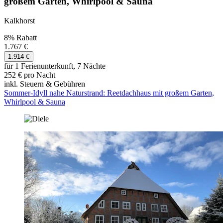
großem Garten, Whirlpool & Sauna
Kalkhorst
8% Rabatt
1.767 €
1.914 €
für 1 Ferienunterkunft, 7 Nächte
252 € pro Nacht
inkl. Steuern & Gebühren
Sommer-Idyll nahe Naturstrand: Reetdachhaus mit großem Garten,
Whirlpool & Sauna