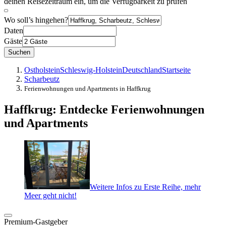
deinen Reisezeitraum ein, um die Verfügbarkeit zu prüfen
Wo soll’s hingehen?
Daten
Gäste
Suchen
Ostholstein
Schleswig-Holstein
Deutschland
Startseite
Scharbeutz
Ferienwohnungen und Apartments in Haffkrug
Haffkrug: Entdecke Ferienwohnungen
und Apartments
Weitere Infos zu Erste Reihe, mehr
Meer geht nicht!
Premium-Gastgeber