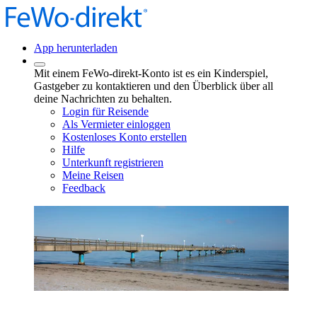
App herunterladen
Mit einem FeWo-direkt-Konto ist es ein Kinderspiel,
Gastgeber zu kontaktieren und den Überblick über all
deine Nachrichten zu behalten.
Login für Reisende
Als Vermieter einloggen
Kostenloses Konto erstellen
Hilfe
Unterkunft registrieren
Meine Reisen
Feedback