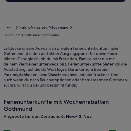
Karlshof/Israelsdorf/Gothmund
Ferienunterkünfte nahe Gothmund
Entdecke unsere Auswahl an privaten Ferienunterkünften nahe
Gothmund, die den perfekten Ausgangspunkt für deine Reise
bilden. Ganz gleich, ob du mit Freunden, Familie oder nur mit
deinem Vierbeiner unterwegs bist, Ferienunterkünfte bieten dir die
Ausstattung, auf die du Wert legst. Darunter zum Beispiel
Parkmöglichkeiten, eine Waschmaschine und ein Trockner. Und
auch wenn du nach Raucheroptionen oder barrierearmen Optionen
suchst, wirst du bei uns bestimmt fündig.
Ferienunterkünfte mit Wochenrabatten –
Gothmund
Angebote für den Zeitraum:
6. Nov.–13. Nov.
Bildergalerie
Kleines Ferienhäuschen mit eigener Sauna und Gartenkamin
Bilderga
Blockhaus 