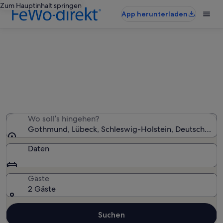
Zum Hauptinhalt springen
App herunterladen
Ferienunterkünfte nahe Gothmund
Wir haben 10.306 Ferienunterkünfte gefunden. Bitte
gib deinen Reisezeitraum an, um die Verfügbarkeit zu
prüfen.
Wo soll’s hingehen?
Gothmund, Lübeck, Schleswig-Holstein, Deutschland
Daten
Gäste
2 Gäste
Suchen