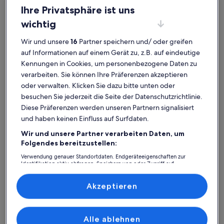
Ihre Privatsphäre ist uns
wichtig
Wir und unsere
16
Partner speichern und/ oder greifen
Karte
Weitere Informationen zu Gothmund. Wird in einem neuen F
auf Informationen auf einem Gerät zu, z.B. auf eindeutige
mit
Kennungen in Cookies, um personenbezogene Daten zu
Attraktionen
verarbeiten. Sie können Ihre Präferenzen akzeptieren
oder verwalten. Klicken Sie dazu bitte unten oder
besuchen Sie jederzeit die Seite der Datenschutzrichtlinie.
Diese Präferenzen werden unseren Partnern signalisiert
1
und haben keinen Einfluss auf Surfdaten.
Wir und unsere Partner verarbeiten Daten, um
Folgendes bereitzustellen:
Verwendung genauer Standortdaten. Endgeräteeigenschaften zur
Identifikation aktiv abfragen. Speichern von oder Zugriff auf
Informationen auf einem Endgerät. Personalisierte Werbung und
Gothmund
Inhalte, Messung von Werbeleistung und der Performance von Inhalten,
Zielgruppenforschung sowie Entwicklung und Verbesserung von
Akzeptieren
Angeboten.
Gothmund: Finde deine
Liste der Partner (Lieferanten)
perfekte Unterkunft
Alle ablehnen