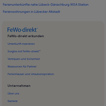
Ferienunterkünfte nahe Lübeck-Dänischburg IKEA Station
Ferienwohnungen in Lübecker Altstadt
Ferienwohnungen in Schlutup
Ferienwohnungen in Scharbeutz
Ferienwohnungen in St. Gertrud
FeWo-direkt erkunden
Ferienwohnungen in Kreuzkamp
Unterkunft inserieren
Ferienunterkünfte nahe Bahnhof Bad Schwartau
Sorglos mit FeWo-direkt™
Ferienwohnungen in Karlshof/Israelsdorf/Gothmund
Vertrauen und Sicherheit
Ferienwohnungen in Travemünde
Ressourcen für Partner
Ferienwohnungen in Burgtor / Stadtpark
Ferienhäuser und Urlaubsinspiration
Ferienwohnungen in Bad Schwartau
Ferienwohnungen in Niendorf
Unternehmen
Ferienwohnungen in Offendorf
Über uns
Ferienwohnungen in Ratekau
Karriere
Ferienwohnungen in Sereetz