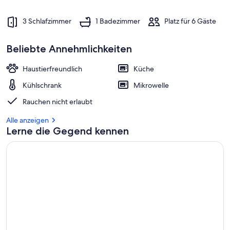
a
m
3 Schlafzimmer
1 Badezimmer
Platz für 6 Gäste
b
e
Beliebte Annehmlichkeiten
s
t
e
Haustierfreundlich
Küche
n
Kühlschrank
Mikrowelle
b
Rauchen nicht erlaubt
e
w
Alle anzeigen
e
Lerne die Gegend kennen
r
t
e
t
e
n
U
n
t
e