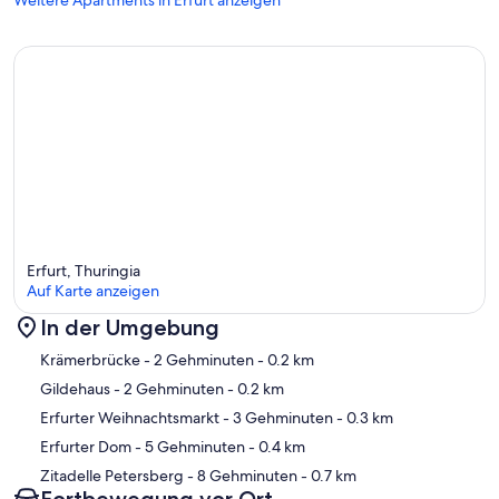
Erfurt, Thuringia
Auf Karte anzeigen
In der Umgebung
Karte
Krämerbrücke
- 2 Gehminuten
- 0.2 km
Gildehaus
- 2 Gehminuten
- 0.2 km
Erfurter Weihnachtsmarkt
- 3 Gehminuten
- 0.3 km
Erfurter Dom
- 5 Gehminuten
- 0.4 km
Zitadelle Petersberg
- 8 Gehminuten
- 0.7 km