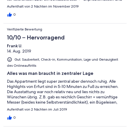
schnell ab. Alles tip top sauber und modern. Wir kommen gerne
Aufenthalt von 2 Nächten im November 2019
wieder.
0
Verifizierte Bewertung
10/10 – Hervorragend
Frank U.
14. Aug. 2019
Gut: Sauberkeit, Check-in, Kommunikation, Lage und Genauigkeit
des Onlineauftritts
Alles was man braucht in zentraler Lage
Das Appartment liegt super zentral aber dennoch ruhig. Alle
Highlights von Erfurt sind in 5-10 Minuten zu Fuß zu erreichen.
Die Ausstattung war noch relativ neu und lies nichts zu
Wünschen übrig. Z.B. gab es reichlich Geschirr + vernünftige
Messer (beides keine Selbstverständlichkeit), ein Bügeleisen,
sowie Bett + Stuhl für unsere zweijährige Tochter. Wir können
Aufenthalt von 2 Nächten im Juli 2019
diese Wohnung also ohne Einschränkung weiterempfehlen!
0