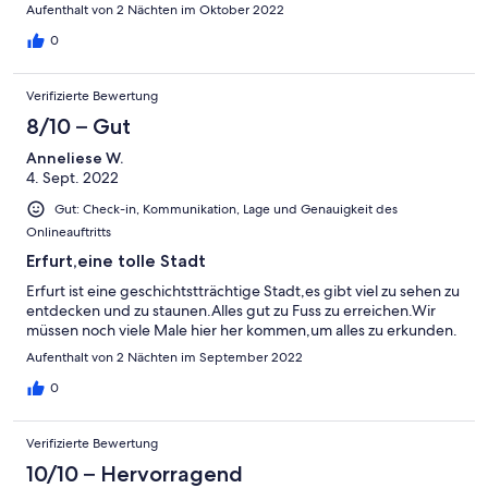
war. Da müsste es eine Parkmöglichkeit geben oder eine
Aufenthalt von 2 Nächten im Oktober 2022
Genehmigung das man da zum be.-und entladen lang fahren
darf. Und das nächste ist das ich für das Parkhaus was in der
0
Nähe ist 12 Euro pro Tag bezahlen musste. Insgesamt beliefen
sich meine Kosten nur für das Parken für das Wochenende auf
Verifizierte Bewertung
28 Euro. Ansonsten aber hat alles tausend Prozent geklappt und
wir waren sonst mit allem hoch zufrieden und würden gerne
8/10 – Gut
wieder kommen. Mit freundlichen Grüßen Fam. Tobias Hüttich
Anneliese W.
4. Sept. 2022
Gut: Check-in, Kommunikation, Lage und Genauigkeit des
Onlineauftritts
Erfurt,eine tolle Stadt
Erfurt ist eine geschichtstträchtige Stadt,es gibt viel zu sehen zu
entdecken und zu staunen.Alles gut zu Fuss zu erreichen.Wir
müssen noch viele Male hier her kommen,um alles zu erkunden.
Aufenthalt von 2 Nächten im September 2022
0
Verifizierte Bewertung
10/10 – Hervorragend