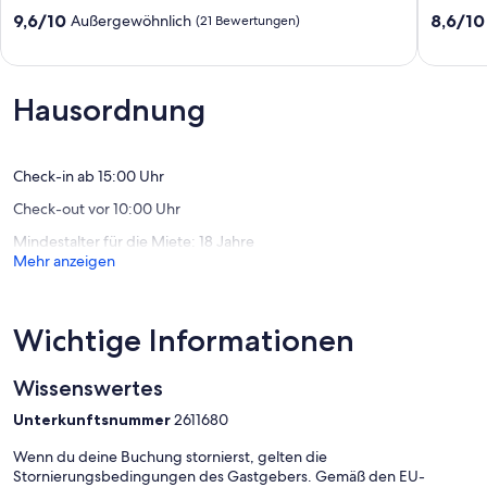
Erfurt
Erfurts
Die Anreise ist von 15:00 bis 20:00 und die Abreise von 07:00 bis
9.6
8.6
9,6/10
8,6/10
Außergewöhnlich
(21 Bewertungen)
Dachwi
10:00 möglich.
von
von
10,
10,
Außergewöhnlich,
Hervorr
(21
(44
Hausordnung
Bewertungen)
Bewert
Check-in ab 15:00 Uhr
Check-out vor 10:00 Uhr
Mindestalter für die Miete: 18 Jahre
Mehr anzeigen
Wichtige Informationen
Wissenswertes
Unterkunftsnummer
2611680
Wenn du deine Buchung stornierst, gelten die
Stornierungsbedingungen des Gastgebers. Gemäß den EU-