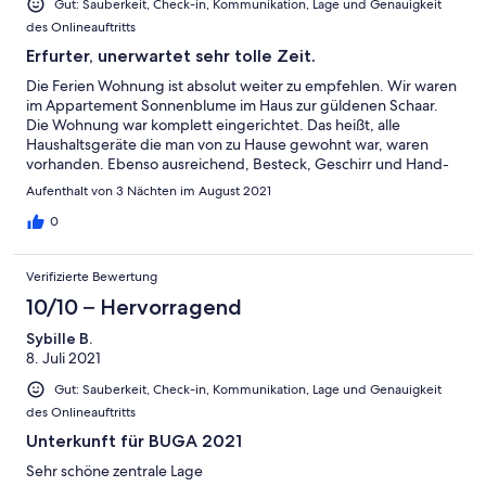
Gut: Sauberkeit, Check-in, Kommunikation, Lage und Genauigkeit
des Onlineauftritts
Erfurter, unerwartet sehr tolle Zeit.
Die Ferien Wohnung ist absolut weiter zu empfehlen. Wir waren
im Appartement Sonnenblume im Haus zur güldenen Schaar.
Die Wohnung war komplett eingerichtet. Das heißt, alle
Haushaltsgeräte die man von zu Hause gewohnt war, waren
vorhanden. Ebenso ausreichend, Besteck, Geschirr und Hand-
sowie Badetücher. Die Lage ist in mitten der Altstadt von Erfurt,
Aufenthalt von 3 Nächten im August 2021
man kann alles fußläufig in der Altstadt erreichen. Bäckerei und
Lebensmittel Geschäft sind in 3 Minuten zu Fuss zu erreichen.
0
Bei Anreise mit dem Kfz, kann man den Pkw im Domparkhaus
abstellen. Der ganze Tag kommt auf 12 €. Gute Erfahrungen
Verifizierte Bewertung
haben wir das n diversen Gaststätten gemacht: Christoffelauf
Mittelalter getrimmt. Feuerkugel nobel, thûringische Küche,
10/10 – Hervorragend
sehr freundliches Personal. Der Schnitzler, wer große Portionen
Sybille B.
mag.
8. Juli 2021
Gut: Sauberkeit, Check-in, Kommunikation, Lage und Genauigkeit
des Onlineauftritts
Unterkunft für BUGA 2021
Sehr schöne zentrale Lage