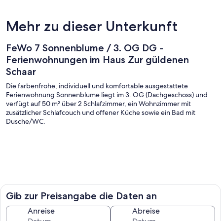
Mehr zu dieser Unterkunft
FeWo 7 Sonnenblume / 3. OG DG -
Ferienwohnungen im Haus Zur güldenen
Schaar
Die farbenfrohe, individuell und komfortable ausgestattete
Ferienwohnung Sonnenblume liegt im 3. OG (Dachgeschoss) und
verfügt auf 50 m² über 2 Schlafzimmer, ein Wohnzimmer mit
zusätzlicher Schlafcouch und offener Küche sowie ein Bad mit
Dusche/WC.
Größe: 51 m²
Gib zur Preisangabe die Daten an
Etage: 3.OG (Dachgeschoss) , Hinterhaus, Hofseite
Zimmer: 2 Schlafzimmer, Wohnzimmer mit Schlafcouch und offener
Anreise
Abreise
Küche, Bad mit Dusche, WC