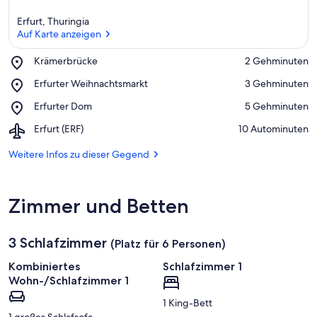
r
k
Erfurt, Thuringia
ü
Auf Karte anzeigen
n
f
Place,
Krämerbrücke
‪2 Gehminuten‬
t
Krämerbrücke
Auf Karte anzeigen
e
Place,
Erfurter Weihnachtsmarkt
‪3 Gehminuten‬
n
Erfurter
Place,
Erfurter Dom
‪5 Gehminuten‬
Weihnachtsmarkt
i
Erfurter
Airport,
Erfurt (ERF)
‪10 Autominuten‬
n
Dom
Erfurt
(ERF)
Weitere Infos zu dieser Gegend
d
i
e
s
Zimmer und Betten
e
r
3 Schlafzimmer
(Platz für 6 Personen)
G
e
Kombiniertes
Schlafzimmer 1
g
Wohn-/Schlafzimmer 1
e
n
1 King-Bett
d
1 großes Schlafsofa