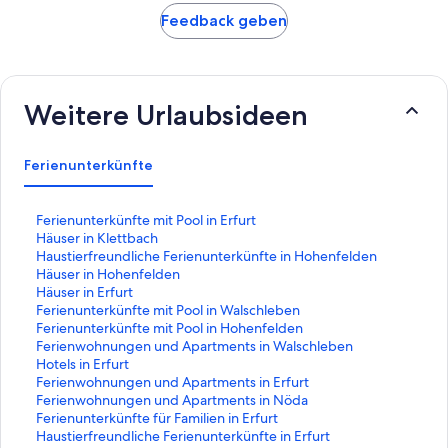
Feedback geben
Weitere Urlaubsideen
Ferienunterkünfte
L
Ferienunterkünfte mit Pool in Erfurt
i
L
Häuser in Klettbach
n
i
L
Haustierfreundliche Ferienunterkünfte in Hohenfelden
k
n
i
L
Häuser in Hohenfelden
,
k
n
i
L
Häuser in Erfurt
d
,
k
n
i
L
Ferienunterkünfte mit Pool in Walschleben
e
d
,
k
n
i
L
Ferienunterkünfte mit Pool in Hohenfelden
r
e
d
,
k
n
i
L
Ferienwohnungen und Apartments in Walschleben
d
r
e
d
,
k
n
i
L
Hotels in Erfurt
i
d
r
e
d
,
k
n
i
L
Ferienwohnungen und Apartments in Erfurt
e
i
d
r
e
d
,
k
n
i
L
Ferienwohnungen und Apartments in Nöda
f
e
i
d
r
e
d
,
k
n
i
L
Ferienunterkünfte für Familien in Erfurt
o
f
e
i
d
r
e
d
,
k
n
i
L
Haustierfreundliche Ferienunterkünfte in Erfurt