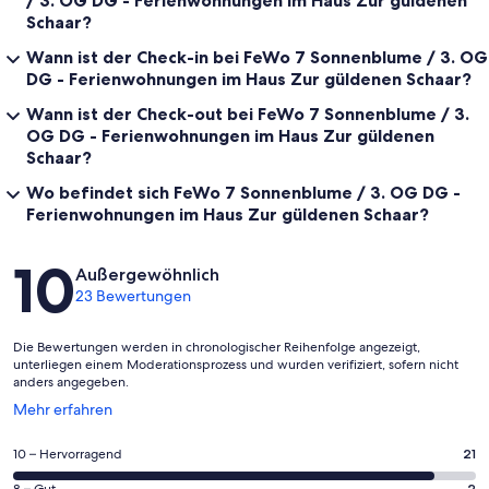
/ 3. OG DG - Ferienwohnungen im Haus Zur güldenen
Schaar?
Wann ist der Check-in bei FeWo 7 Sonnenblume / 3. OG
DG - Ferienwohnungen im Haus Zur güldenen Schaar?
Wann ist der Check-out bei FeWo 7 Sonnenblume / 3.
OG DG - Ferienwohnungen im Haus Zur güldenen
Schaar?
Wo befindet sich FeWo 7 Sonnenblume / 3. OG DG -
Ferienwohnungen im Haus Zur güldenen Schaar?
Bewertungen
10
Außergewöhnlich
23 Bewertungen
Die Bewertungen werden in chronologischer Reihenfolge angezeigt,
unterliegen einem Moderationsprozess und wurden verifiziert, sofern nicht
anders angegeben.
Wird
Mehr erfahren
in
einem
21
10 – Hervorragend
21
neuen
von
Fenster
2