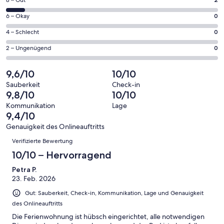
2
8 – Gut
insgesamt
geöffnet
von
23
0
6 – Okay
0
insgesamt
Gästebewertungen
von
23
0
4 – Schlecht
0
haben
insgesamt
Gästebewertungen
von
eine
23
0
2 – Ungenügend
0
haben
insgesamt
Bewertung
Gästebewertungen
von
eine
23
von
haben
insgesamt
9,6/10
10/10
Bewertung
Gästebewertungen
10
eine
23
von
haben
Sauberkeit
Check-in
-
Bewertung
Gästebewertungen
9,8/10
10/10
8
eine
Hervorragend
von
haben
-
Bewertung
Kommunikation
Lage
6
eine
9,4/10
Gut
von
-
Bewertung
4
Genauigkeit des Onlineauftritts
Okay
von
Bewertungen
-
Verifizierte Bewertung
2
Schlecht
-
10/10 – Hervorragend
Ungenügend
Petra P.
23. Feb. 2026
Gut: Sauberkeit, Check-in, Kommunikation, Lage und Genauigkeit
des Onlineauftritts
Die Ferienwohnung ist hübsch eingerichtet, alle notwendigen