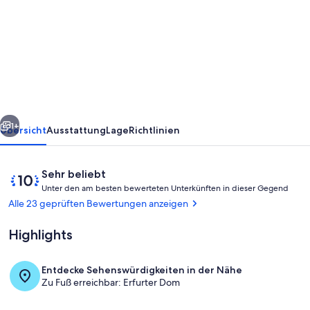
FeWo
7
Sonnenblume
/
3.
OG
rück
Weiter
DG
1+
Übersicht
Ausstattung
Lage
Richtlinien
-
Ferienwohnungen
Bewertungen
10
Sehr beliebt
im
U
von
Unter den am besten bewerteten Unterkünften in dieser Gegend
n
10,
Alle 23 geprüften Bewertungen anzeigen
Haus
t
Sehr
e
Zur
beliebt
Highlights
r
güldenen
d
Schaar
Entdecke Sehenswürdigkeiten in der Nähe
e
Hofansicht
Zu Fuß erreichbar: Erfurter Dom
n