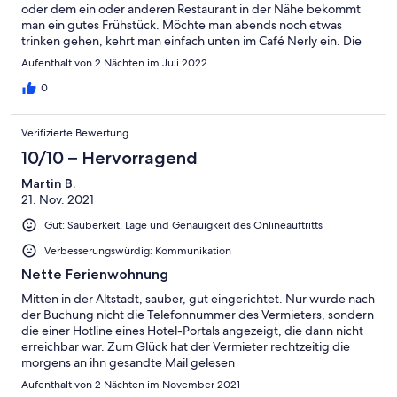
oder dem ein oder anderen Restaurant in der Nähe bekommt
man ein gutes Frühstück. Möchte man abends noch etwas
trinken gehen, kehrt man einfach unten im Café Nerly ein. Die
Wohnung war sehr sauber, alles in einem neuwertigen und sehr
Aufenthalt von 2 Nächten im Juli 2022
guten Zustand und geräumig für unsere 4-köpfige Familie.
Vielen Dank
0
Verifizierte Bewertung
10/10 – Hervorragend
Martin B.
21. Nov. 2021
Gut: Sauberkeit, Lage und Genauigkeit des Onlineauftritts
Verbesserungswürdig: Kommunikation
Nette Ferienwohnung
Mitten in der Altstadt, sauber, gut eingerichtet. Nur wurde nach
der Buchung nicht die Telefonnummer des Vermieters, sondern
die einer Hotline eines Hotel-Portals angezeigt, die dann nicht
erreichbar war. Zum Glück hat der Vermieter rechtzeitig die
morgens an ihn gesandte Mail gelesen
Aufenthalt von 2 Nächten im November 2021