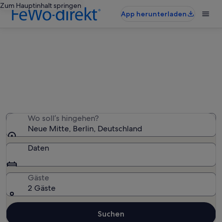
Zum Hauptinhalt springen
App herunterladen
Ferienunterkünfte nahe Neue Mitte
Wir haben 1.665 Ferienunterkünfte gefunden. Bitte gib
deinen Reisezeitraum an, um die Verfügbarkeit zu
prüfen.
Wo soll’s hingehen?
Neue Mitte, Berlin, Deutschland
Daten
Gäste
2 Gäste
Suchen