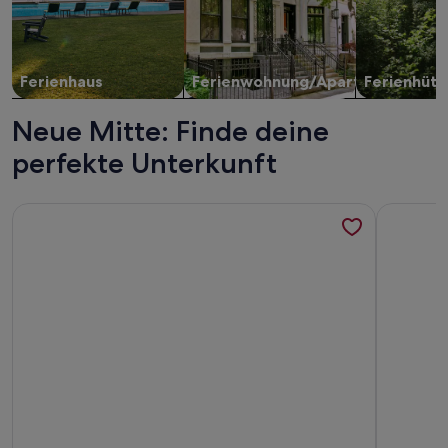
Ferienhaus
Ferienwohnung/Apartment
Ferienhütt
Neue Mitte: Finde deine
perfekte Unterkunft
Weitere Infos zu Ferienwohnung, Dallgow-Döberitz
Weitere In