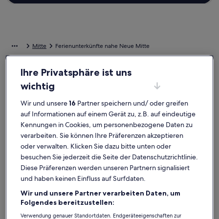
Mitte
Ferienunterkünfte nahe Neue Mitte
Ihre Privatsphäre ist uns
Wirf einen Blick auf unsere Auswahl an Ferienunterkünften nahe
Neue Mitte, die den perfekten Ausgangspunkt für deine Reise
wichtig
bilden. Ganz gleich, ob du in der Gruppe, mit deinem Haustier oder
allein verreist, Ferienunterkünfte bieten dir all die
Wir und unsere
16
Partner speichern und/ oder greifen
Annehmlichkeiten, die du dir für deinen Aufenthalt wünschst.
auf Informationen auf einem Gerät zu, z.B. auf eindeutige
Darunter zum Beispiel Parkmöglichkeiten, eine Waschmaschine und
Kennungen in Cookies, um personenbezogene Daten zu
ein Trockner. Und auch wenn du Optionen zur Barrierefreiheit oder
bezüglich der Rauchpräferenzen suchst, steht dir ein vielfältiges
verarbeiten. Sie können Ihre Präferenzen akzeptieren
Angebot zur Verfügung.
oder verwalten. Klicken Sie dazu bitte unten oder
besuchen Sie jederzeit die Seite der Datenschutzrichtlinie.
Diese Präferenzen werden unseren Partnern signalisiert
Ferienunterkünfte mit Wochenrabatten –
und haben keinen Einfluss auf Surfdaten.
Neue Mitte
Wir und unsere Partner verarbeiten Daten, um
Angebote für den Zeitraum:
6. Nov.–13. Nov.
Folgendes bereitzustellen:
Bildergalerie
Bungalow in ruhiger Siedlungslage - 19km nach Berlin
Bilderga
FeWo Berl
Verwendung genauer Standortdaten. Endgeräteeigenschaften zur