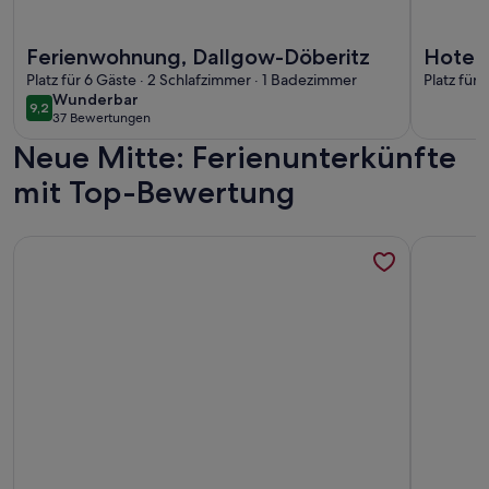
Weitere Infos zu Ferienwohnung, Dallgow-Döberitz
Weitere In
Ferienwohnung, Dallgow-Döberitz
Hotel Pass
Platz für 6 Gäste · 2 Schlafzimmer · 1 Badezimmer
13158B
Platz für
wunderbar
Wunderbar
9,2
9,2 von 10
37 Bewertungen
(37
Neue Mitte: Ferienunterkünfte
bewertungen)
mit Top-Bewertung
Weitere Infos zu Ferienhaus 'Schatz' mit privater Terrasse 
Weitere I