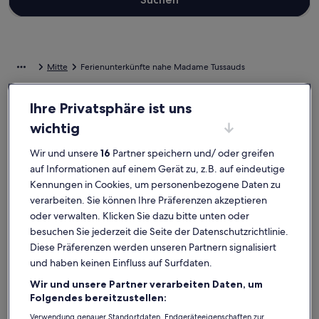
Mitte
Ferienunterkünfte nahe Madame Tussauds
Wenn du deinen Aufenthalt nahe Madame Tussauds verbringen
Ihre Privatsphäre ist uns
möchtest, wirf einen Blick auf unsere Feriendomizile und finde
wichtig
genau das Passende für dich. Ganz gleich, mit wem du deinen
Urlaub in einer Ferienunterkunft verbringst, ob mit einer Gruppe
Wir und unsere
16
Partner speichern und/ oder greifen
oder deinem Vierbeiner, euch erwarten all die Annehmlichkeiten,
auf Informationen auf einem Gerät zu, z.B. auf eindeutige
die eure gemeinsame Zeit besonders machen werden. Dazu
gehören möglicherweise eine Klimaanlage und ein Pool. Und auch
Kennungen in Cookies, um personenbezogene Daten zu
wenn du Optionen zur Barrierefreiheit oder bezüglich der
verarbeiten. Sie können Ihre Präferenzen akzeptieren
Rauchpräferenzen suchst, wirst du bei uns bestimmt fündig.
oder verwalten. Klicken Sie dazu bitte unten oder
besuchen Sie jederzeit die Seite der Datenschutzrichtlinie.
Ferienunterkünfte mit Wochenrabatten –
Diese Präferenzen werden unseren Partnern signalisiert
und haben keinen Einfluss auf Surfdaten.
Madame Tussauds
Wir und unsere Partner verarbeiten Daten, um
Angebote für den Zeitraum:
6. Nov.–13. Nov.
Folgendes bereitzustellen:
Bildergalerie
Bungalow in ruhiger Siedlungslage - 19km nach Berlin
Bilderga
FeWo Berl
Verwendung genauer Standortdaten. Endgeräteeigenschaften zur