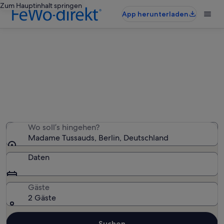
Zum Hauptinhalt springen
App herunterladen
Ferienunterkünfte nahe Madame
Tussauds
Wir haben 1.666 Ferienunterkünfte gefunden. Bitte gib
deinen Reisezeitraum an, um die Verfügbarkeit zu
prüfen.
Wo soll’s hingehen?
Madame Tussauds, Berlin, Deutschland
Daten
Gäste
2 Gäste
Suchen