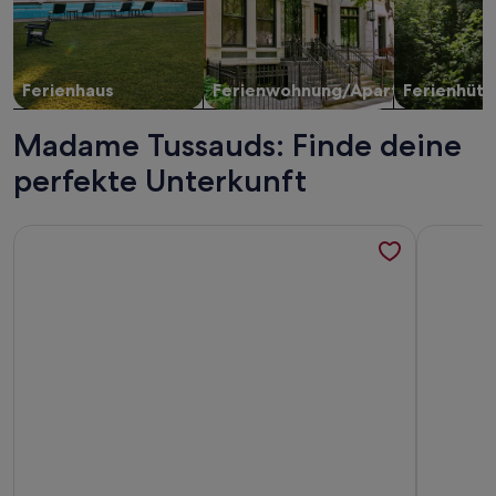
Ferienhaus
Ferienwohnung/Apartment
Ferienhütt
Madame Tussauds: Finde deine
perfekte Unterkunft
Weitere Infos zu Schoenhouse Avenue by Limehome
Weitere I