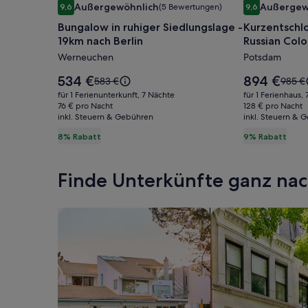
Außergewöhnlich
Außergew
9,6
(5 Bewertungen)
9,6
für
für
9,6 von 10, Außergewöhnlich, (5 Bewertungen)
9,6 von 10, A
Bungalow in ruhiger Siedlungslage -
Kurzentschlo
Bungalow
Kurzentsc
19km nach Berlin
Russian Col
in
gibt’s
Remise GOR
Werneuchen
Potsdam
ruhiger
Rabatt
Siedlungslage
/
Der
Der
534 €
894 €
Der
Der
583 €
985 €
-
Preis
Russian
Preis
alte
alte
für 1 Ferienunterkunft, 7 Nächte
für 1 Ferienhaus,
beträgt
beträgt
Preis
Preis
19km
76 € pro Nacht
Colony
128 € pro Nacht
534 €.
894 €.
inkl. Steuern & Gebühren
war
inkl. Steuern & 
war
nach
Alexandr
583 €,
985 €,
8% Rabatt
9% Rabatt
Berlin
-
siehe
siehe
Remise
weitere
weite
Informationen
Infor
GORKI
Finde Unterkünfte ganz n
zum
zum
Standardpreis.
Standa
Suche nach Ferienhäusern
Suche nach Ferien