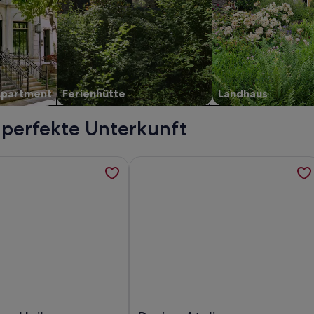
Apartment
Ferienhütte
Landhaus
 perfekte Unterkunft
t-Berliner Wohnung im Stadtzentrum, werden in einem neuen 
ormationen zu Ferienhaus Heike by Interhome, werden in eine
Weitere Informationen zu Design Atel
ng im Stadtzentrum
rienhaus Heike by Interhome
Foto von Design Atelier Industrial, k