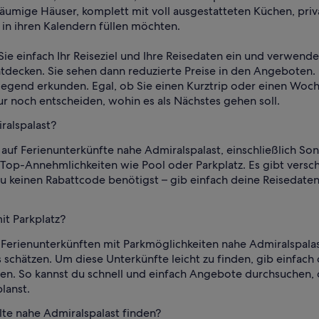
räumige Häuser, komplett mit voll ausgestatteten Küchen, pr
in ihren Kalendern füllen möchten.
Sie einfach Ihr Reiseziel und Ihre Reisedaten ein und verwend
tdecken. Sie sehen dann reduzierte Preise in den Angeboten
Gegend erkunden. Egal, ob Sie einen Kurztrip oder einen Woch
r noch entscheiden, wohin es als Nächstes gehen soll.
ralspalast?
auf Ferienunterkünfte nahe Admiralspalast, einschließlich Son
 Top-Annehmlichkeiten wie Pool oder Parkplatz. Es gibt vers
 du keinen Rabattcode benötigst – gib einfach deine Reisedaten
it Parkplatz?
Ferienunterkünften mit Parkmöglichkeiten nahe Admiralspalast
schätzen. Um diese Unterkünfte leicht zu finden, gib einfach
ten. So kannst du schnell und einfach Angebote durchsuchen, 
lanst.
lte nahe Admiralspalast finden?