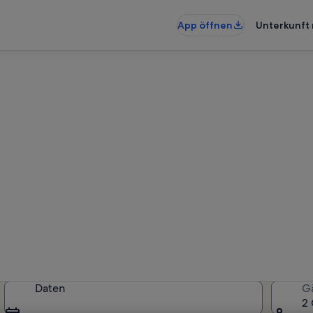
App öffnen
Unterkunft 
enunterkünfte nahe Admiralsp
erkünfte gefunden. Bitte gib deine
Verfügbarkeit zu prüfen.
Daten
G
2 