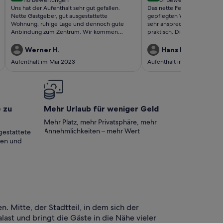
(116
(61
Uns hat der Aufenthalt sehr gut gefallen.
Das nette Ferienhaus liegt i
bewertungen)
bewertungen)
Nette Gastgeber, gut ausgestattette
gepflegten Wohngegend. Di
Wohnung, ruhige Lage und dennoch gute
sehr ansprechend, geschma
Anbindung zum Zentrum. Wir kommen
praktisch. Die Sauberkeit un
gerne wieder.
coronabedingte Hygiene v
besondere Anerkennung. Di
Werner H.
Hans D.
sehr zuvorkommend, freund
Aufenthalt im Mai 2023
Aufenthalt im März 2022
hilfsbereit. Faszit: Vermiete
verdienen größtes Lob.
e zu
Mehr Urlaub für weniger Geld
Mehr Platz, mehr Privatsphäre, mehr
Annehmlichkeiten – mehr Wert
gestattete
ten und
Mitte, der Stadtteil, in dem sich der
last und bringt die Gäste in die Nähe vieler