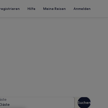
registrieren
Hilfe
Meine Reisen
Anmelden
alast
n Reisezeitraum an, um die
äste
Suchen
Gäste