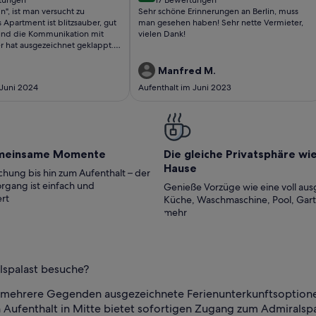
(17
in", ist man versucht zu
Sehr schöne Erinnerungen an Berlin, muss
ungen)
bewertungen)
 Apartment ist blitzsauber, gut
man gesehen haben! Sehr nette Vermieter,
 und die Kommunikation mit
vielen Dank!
 hat ausgezeichnet geklappt.
er Spiegel im Badezimmer
ch (meine Frau misst nur gerae
Manfred M.
 die hübsche Terrasse und der
 Juni 2024
Aufenthalt im Juni 2023
n haben dieses Manko wieder
edenfalls haben wir uns in
g sehr wohl gefühlt, auch
Weg zur Busstation und zum
weils zu einem kleinen
Spaziergang gezwungen haben.
meinsame Momente
Die gleiche Privatsphäre wi
Hause
hung bis hin zum Aufenthalt – der
rgang ist einfach und
Genieße Vorzüge wie eine voll aus
rt
Küche, Waschmaschine, Pool, Gar
mehr
lspalast besuche?
mehrere Gegenden ausgezeichnete Ferienunterkunftsoptionen. 
in Aufenthalt in Mitte bietet sofortigen Zugang zum Admiralspa