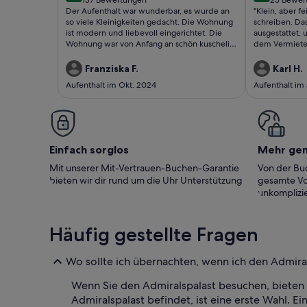
(137
(25
Der Aufenthalt war wunderbar, es wurde an
"Klein, aber fe
Betten
Berlin
bewertungen)
bewert
so viele Kleinigkeiten gedacht. Die Wohnung
schreiben. Das
ist modern und liebevoll eingerichtet. Die
ausgestattet,
Wohnung war von Anfang an schön kuschelig
dem Vermieter
warm, ist separat gelegen und verfügt sogar
Zwar hängt d
über ein Gästeklo.Die Lage zum Wald ist in
etwas sehr ho
Franziska F.
Karl H.
zehn Minuten fußläufig zu erreichen. Wir
150 cm), aber
Aufenthalt im Okt. 2024
Aufenthalt im
haben es nur ein wenig bedauert, dass es
schöne Garte
keinen Backofen gab. Es gibt eine Mikrowelle
gutgemacht. J
mit Grillfunktion. Ins Berliner Zentrum ist man
dieser Wohnun
ca 45 Minuten unterwegs. Gerne wieder
wenn uns der 
Supermarkt je
zusätzlichen 
Einfach sorglos
Mehr ge
Mit unserer Mit-Vertrauen-Buchen-Garantie
Von der Buc
bieten wir dir rund um die Uhr Unterstützung
gesamte Vo
unkomplizie
Häufig gestellte Fragen
Wo sollte ich übernachten, wenn ich den Admira
Wenn Sie den Admiralspalast besuchen, bieten 
Admiralspalast befindet, ist eine erste Wahl. E