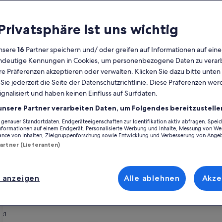
Kalender
 Privatsphäre ist uns wichtig
Derzeit
August 2026
werden
nsere
16
Partner speichern und/ oder greifen auf Informationen auf ein
die
eindeutige Kennungen in Cookies, um personenbezogene Daten zu verarb
Monate
Montag
Dienstag
Mittwoch
Donnerstag
Freitag
Samstag
Sonntag
Montag
Die
Mo
Di
Mi
Do
Fr
Sa
So
Mo
Di
e Präferenzen akzeptieren oder verwalten. Klicken Sie dazu bitte unten
August
ie jederzeit die Seite der Datenschutzrichtlinie. Diese Präferenzen we
2026
ignalisiert und haben keinen Einfluss auf Surfdaten.
und
1
1
2
2
Ferienunterkünfte nahe Admiralspalast
September
unsere Partner verarbeiten Daten, um Folgendes bereitzustelle
2026
enauer Standortdaten. Endgeräteeigenschaften zur Identifikation aktiv abfragen. Spei
3
4
5
6
7
8
7
8
9
9
alspalast, die den perfekten Ausgangspunkt für deine Reise bilden. Eg
angezeigt.
Informationen auf einem Endgerät. Personalisierte Werbung und Inhalte, Messung von We
tattung, die du für einen gelungenen Urlaub mit deinen Lieben brauchst
ance von Inhalten, Zielgruppenforschung sowie Entwicklung und Verbesserung von Ange
kunft, die allen gefällt und allen Bedürfnissen gerecht wird – dir steht e
Partner (Lieferanten)
10
11
12
13
14
15
14
15
1
16
rfügen oder geeignet für Nichtraucher sind.
17
18
19
20
21
22
21
22
2
23
 anzeigen
Alle ablehnen
Akze
enrabatten – Admiralspalast
24
25
26
27
28
29
28
29
3
30
31
rlin
rie
ssen gibt’s Rabatt / Russian Colony Alexandrowka - Remise G
Bildergalerie
die feine laube-ein ganzes Ferienhau