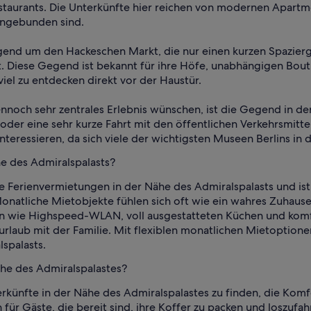
staurants. Die Unterkünfte hier reichen von modernen Apartme
 angebunden sind.
gend um den Hackeschen Markt, die nur einen kurzen Spazierga
t. Diese Gegend ist bekannt für ihre Höfe, unabhängigen Bout
viel zu entdecken direkt vor der Haustür.
dennoch sehr zentrales Erlebnis wünschen, ist die Gegend in d
er eine sehr kurze Fahrt mit den öffentlichen Verkehrsmitteln
nteressieren, da sich viele der wichtigsten Museen Berlins in
e des Admiralspalasts?
 Ferienvermietungen in der Nähe des Admiralspalasts und ist 
atliche Mietobjekte fühlen sich oft wie ein wahres Zuhause 
en wie Highspeed-WLAN, voll ausgestatteten Küchen und komfo
rlaub mit der Familie. Mit flexiblen monatlichen Mietoptio
lspalasts.
ähe des Admiralspalastes?
künfte in der Nähe des Admiralspalastes zu finden, die Komfo
n für Gäste, die bereit sind, ihre Koffer zu packen und loszu