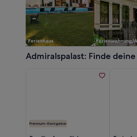
Ferienhaus
Ferienwohnung/
Admiralspalast: Finde deine
Weitere Informationen zu Familienfreundliche Al
Weitere Inf
Premium-Gastgeber
Foto von Familienfreundliche Alt-Berliner Wohnu
Foto von Fe