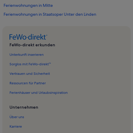
Ferienwohnungen in Mitte
Ferienwohnungen in Staatsoper Unter den Linden
Ferienwohnungen in Berlin
Ferienwohnungen in Mauermuseum – Museum Haus am
Checkpoint Charlie
FeWo-direkt erkunden
Ferienwohnungen in Friedrichswerdersche Kirche
Unterkunft inserieren
Ferienwohnungen in Trabi-Museum
Ferienwohnungen in Komische Oper Berlin
Sorglos mit FeWo-direkt™
Ferienwohnungen in Nolde-Museum
Vertrauen und Sicherheit
Ferienwohnungen in Bebelplatz
Ressourcen für Partner
Ferienwohnungen in Deutsche Bank KunstHalle
Ferienhäuser und Urlaubsinspiration
Ferienwohnungen in Checkpoint Charlie
Unternehmen
Ferienwohnungen in Gendarmenmarkt
Über uns
Ferienwohnungen in Stasi Ausstellung
Ferienwohnungen in GSW-Hauptquartier
Karriere