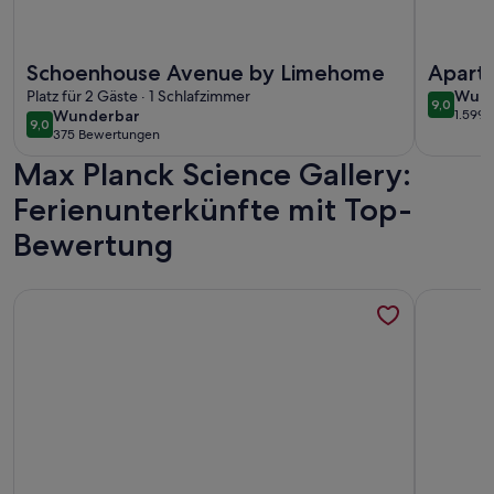
Weitere Infos zu Schoenhouse Avenue by Limehome
Weitere I
Schoenhouse Avenue by Limehome
Aparth
wund
Platz für 2 Gäste · 1 Schlafzimmer
Kurfü
Wund
9,0
9,0 von 
wunderbar
Wunderbar
1.599
(1.59
9,0
9,0 von 10
375 Bewertungen
(375
bewe
Max Planck Science Gallery:
bewertungen)
Ferienunterkünfte mit Top-
Bewertung
Weitere Infos zu Ferienhaus 'Schatz' mit privater Terrasse 
Weitere I