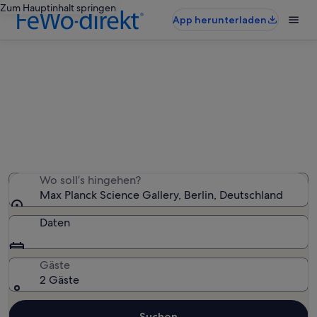
Zum Hauptinhalt springen
App herunterladen
Ferienunterkünfte nahe Max
Planck Science Gallery
Wir haben 1.671 Ferienunterkünfte gefunden. Bitte gib
deinen Reisezeitraum an, um die Verfügbarkeit zu
prüfen.
Wo soll’s hingehen?
Max Planck Science Gallery, Berlin, Deutschland
Daten
Gäste
2 Gäste
Suchen