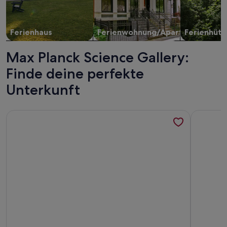
Ferienhaus
Ferienwohnung/Apartment
Ferienhütt
Max Planck Science Gallery:
Finde deine perfekte
Unterkunft
Weitere Infos zu Schoenhouse Avenue by Limehome
Weitere I