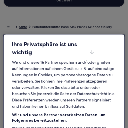
Mitte
Ferienunterkünfte nahe Max Planck Science Gallery
Wirf einen Blick auf unsere Auswahl an Ferienunterkünften nahe
Ihre Privatsphäre ist uns
Max Planck Science Gallery, die perfekt für deinen Aufenthalt sind.
wichtig
Ganz gleich, ob du mit der ganzen Bande oder nur deinem
Vierbeiner in den Urlaub startest, Ferienunterkünfte bieten dir die
Wir und unsere
16
Partner speichern und/ oder greifen
Ausstattung, auf die du Wert legst. Was so dazugehört?
Beispielsweise WLAN und Parkmöglichkeiten. Und auch wenn du
auf Informationen auf einem Gerät zu, z.B. auf eindeutige
Optionen zur Barrierefreiheit oder bezüglich der Rauchpräferenzen
Kennungen in Cookies, um personenbezogene Daten zu
suchst, wirst du das finden, was dir vorschwebt.
verarbeiten. Sie können Ihre Präferenzen akzeptieren
oder verwalten. Klicken Sie dazu bitte unten oder
besuchen Sie jederzeit die Seite der Datenschutzrichtlinie.
Ferienunterkünfte mit Wochenrabatten – Max
Diese Präferenzen werden unseren Partnern signalisiert
Planck Science Gallery
und haben keinen Einfluss auf Surfdaten.
Angebote für den Zeitraum:
6. Nov.–13. Nov.
Wir und unsere Partner verarbeiten Daten, um
Folgendes bereitzustellen:
Bildergalerie
Bungalow in ruhiger Siedlungslage - 19km nach Berlin
Bilderga
FeWo Berl
Außergewöhnlich
Außerg
9,6
(5 Bewertungen)
9,6
9,6 von 10, Außergewöhnlich, (5 Bewertungen)
9,6 von 10
Verwendung genauer Standortdaten. Endgeräteeigenschaften zur