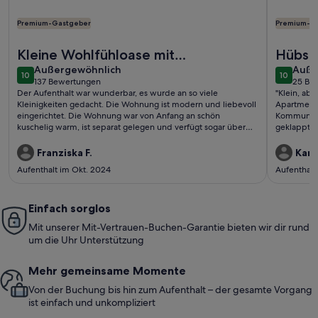
Premium-Gastgeber
Premium-G
Weitere Infos zu Ferienwohnung mit Blick zum See - Berlin
Weitere I
Kleine Wohlfühloase mit
Hübsc
außergewöhnlich
auße
saubequemen Betten
Außergewöhnlich
Stadtr
Auße
10
10
10 von 10
10 von 1
137 Bewertungen
25 Be
(137
(25
Der Aufenthalt war wunderbar, es wurde an so viele
"Klein, abe
bewertungen)
bewe
Kleinigkeiten gedacht. Die Wohnung ist modern und liebevoll
Apartment i
eingerichtet. Die Wohnung war von Anfang an schön
Kommunikat
kuschelig warm, ist separat gelegen und verfügt sogar über
geklappt. 
ein Gästeklo.Die Lage zum Wald ist in zehn Minuten fußläufig
hoch (mein
zu erreichen. Wir haben es nur ein wenig bedauert, dass es
Terrasse u
Franziska F.
Karl 
keinen Backofen gab. Es gibt eine Mikrowelle mit
gutgemacht
Aufenthalt im Okt. 2024
Aufenthalt
Grillfunktion. Ins Berliner Zentrum ist man ca 45 Minuten
sehr wohl 
unterwegs. Gerne wieder
zum Superm
Spazierga
Einfach sorglos
Mit unserer Mit-Vertrauen-Buchen-Garantie bieten wir dir rund
um die Uhr Unterstützung
Mehr gemeinsame Momente
Von der Buchung bis hin zum Aufenthalt – der gesamte Vorgang
ist einfach und unkompliziert