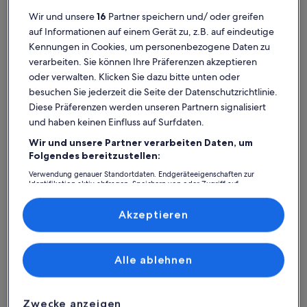
Wir und unsere
16
Partner speichern und/ oder greifen
auf Informationen auf einem Gerät zu, z.B. auf eindeutige
Ferienhaus
Ferienwohnung/Apartment
Ferienhütt
Kennungen in Cookies, um personenbezogene Daten zu
verarbeiten. Sie können Ihre Präferenzen akzeptieren
Komische Oper Berlin: Finde
oder verwalten. Klicken Sie dazu bitte unten oder
besuchen Sie jederzeit die Seite der Datenschutzrichtlinie.
deine perfekte Unterkunft
Diese Präferenzen werden unseren Partnern signalisiert
und haben keinen Einfluss auf Surfdaten.
Weitere Infos zu Schoenhouse Avenue by Limehome
Weitere I
Wir und unsere Partner verarbeiten Daten, um
Folgendes bereitzustellen:
Verwendung genauer Standortdaten. Endgeräteeigenschaften zur
Identifikation aktiv abfragen. Speichern von oder Zugriff auf
Informationen auf einem Endgerät. Personalisierte Werbung und
Inhalte, Messung von Werbeleistung und der Performance von Inhalten,
Zielgruppenforschung sowie Entwicklung und Verbesserung von
Akzeptieren
Angeboten.
Liste der Partner (Lieferanten)
Alle ablehnen
Zwecke anzeigen