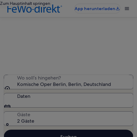
Zum Hauptinhalt springen
App herunterladen
Ferienunterkünfte nahe Komische
Oper Berlin
Wir haben 1.766 Ferienunterkünfte gefunden. Bitte gib
deinen Reisezeitraum an, um die Verfügbarkeit zu
prüfen.
Wo soll’s hingehen?
Komische Oper Berlin, Berlin, Deutschland
Daten
Gäste
2 Gäste
Suchen