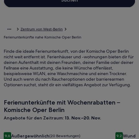
Zentrum von West-Berlin
Ferienunterkünfte nahe Komische Oper Berlin
Finde die ideale Ferienunterkunft, von der Komische Oper Berlin
nicht weit entfernt ist. Ferienhäuser und -wohnungen bieten dir für
deinen Aufenthalt mit deinen Freunden, deiner Familie oder deiner
Fellnase eine Ausstattung, die keine Wünsche offenlässt,
beispielsweise WLAN, eine Waschmaschine und einen Trockner.
Und auch wenn du nach Raucheroptionen oder barrierearmen
Optionen suchst, steht dir ein vielfältiges Angebot zur Verfügung.
Ferienunterkünfte mit Wochenrabatten –
Komische Oper Berlin
Angebote für den Zeitraum:
13. Nov.–20. Nov.
Bildergalerie
Kleine Perle am Schwielowsee
Bilderga
Ferienhau
Außergewöhnlich
Wunde
9,6
(20 Bewertungen)
9,2
für
für
9,6 von 10, Außergewöhnlich, (20 Bewertungen)
9,2 von 10