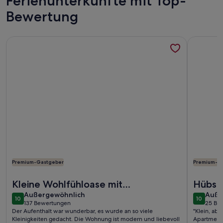
Ferienunterkünfte mit Top-
Bewertung
Weitere Infos zu Ferienwohnung mit Blick zum See - Berlin
Weitere I
Premium-Gastgeber
Premium-G
Weitere Infos zu Ferienwohnung mit Blick zum See - Berlin
Weitere I
Kleine Wohlfühloase mit
Hübsc
außergewöhnlich
auße
saubequemen Betten
Außergewöhnlich
Stadtr
Auße
10
10
10 von 10
10 von 1
137 Bewertungen
25 Be
(137
(25
Der Aufenthalt war wunderbar, es wurde an so viele
"Klein, abe
bewertungen)
bewe
Kleinigkeiten gedacht. Die Wohnung ist modern und liebevoll
Apartment i