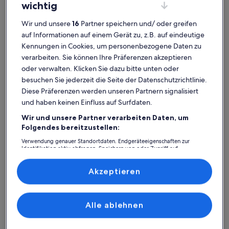
wichtig
Wir und unsere
16
Partner speichern und/ oder greifen
auf Informationen auf einem Gerät zu, z.B. auf eindeutige
Kennungen in Cookies, um personenbezogene Daten zu
Karte
Weitere Informationen zu Bode-Museum. Wird in einem neu
verarbeiten. Sie können Ihre Präferenzen akzeptieren
mit
oder verwalten. Klicken Sie dazu bitte unten oder
Attraktionen
besuchen Sie jederzeit die Seite der Datenschutzrichtlinie.
Diese Präferenzen werden unseren Partnern signalisiert
und haben keinen Einfluss auf Surfdaten.
1
Wir und unsere Partner verarbeiten Daten, um
Folgendes bereitzustellen:
Verwendung genauer Standortdaten. Endgeräteeigenschaften zur
Identifikation aktiv abfragen. Speichern von oder Zugriff auf
Informationen auf einem Endgerät. Personalisierte Werbung und
Inhalte, Messung von Werbeleistung und der Performance von Inhalten,
Zielgruppenforschung sowie Entwicklung und Verbesserung von
Akzeptieren
Angeboten.
Bode-Museum
Liste der Partner (Lieferanten)
Bode-Museum: Finde deine
Alle ablehnen
perfekte Unterkunft