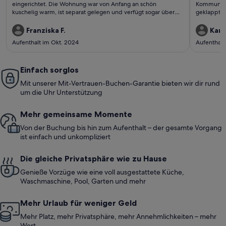
eingerichtet. Die Wohnung war von Anfang an schön
Kommunikat
kuschelig warm, ist separat gelegen und verfügt sogar über
geklappt. 
ein Gästeklo.Die Lage zum Wald ist in zehn Minuten fußläufig
hoch (mein
zu erreichen. Wir haben es nur ein wenig bedauert, dass es
Terrasse u
Franziska F.
Karl 
keinen Backofen gab. Es gibt eine Mikrowelle mit
gutgemacht
Aufenthalt im Okt. 2024
Aufenthalt
Grillfunktion. Ins Berliner Zentrum ist man ca 45 Minuten
sehr wohl 
unterwegs. Gerne wieder
zum Superm
Spazierga
Einfach sorglos
Mit unserer Mit-Vertrauen-Buchen-Garantie bieten wir dir rund
um die Uhr Unterstützung
Mehr gemeinsame Momente
Von der Buchung bis hin zum Aufenthalt – der gesamte Vorgang
ist einfach und unkompliziert
Die gleiche Privatsphäre wie zu Hause
Genieße Vorzüge wie eine voll ausgestattete Küche,
Waschmaschine, Pool, Garten und mehr
Mehr Urlaub für weniger Geld
Mehr Platz, mehr Privatsphäre, mehr Annehmlichkeiten – mehr
Wert