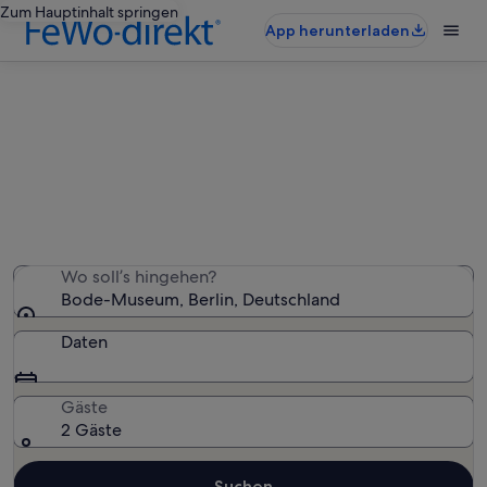
Zum Hauptinhalt springen
App herunterladen
Ferienunterkünfte nahe Bode-
Museum
Wir haben 1.678 Ferienunterkünfte gefunden. Bitte gib
deinen Reisezeitraum an, um die Verfügbarkeit zu
prüfen.
Wo soll’s hingehen?
Bode-Museum, Berlin, Deutschland
Daten
Gäste
2 Gäste
Suchen