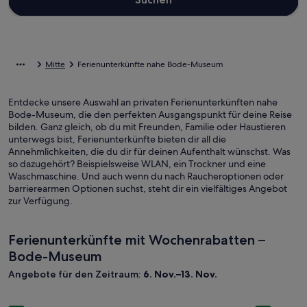
Mitte
Ferienunterkünfte nahe Bode-Museum
Entdecke unsere Auswahl an privaten Ferienunterkünften nahe
Bode-Museum, die den perfekten Ausgangspunkt für deine Reise
bilden. Ganz gleich, ob du mit Freunden, Familie oder Haustieren
unterwegs bist, Ferienunterkünfte bieten dir all die
Annehmlichkeiten, die du dir für deinen Aufenthalt wünschst. Was
so dazugehört? Beispielsweise WLAN, ein Trockner und eine
Waschmaschine. Und auch wenn du nach Raucheroptionen oder
barrierearmen Optionen suchst, steht dir ein vielfältiges Angebot
zur Verfügung.
Ferienunterkünfte mit Wochenrabatten –
Bode-Museum
Angebote für den Zeitraum:
6. Nov.–13. Nov.
Bildergalerie
Bungalow in ruhiger Siedlungslage - 19km nach Berlin
Bilderga
Last Minu