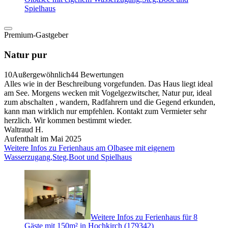
Spielhaus
Premium-Gastgeber
Natur pur
10
Außergewöhnlich
44 Bewertungen
Alles wie in der Beschreibung vorgefunden. Das Haus liegt ideal
am See. Morgens wecken mit Vogelgezwitscher, Natur pur, ideal
zum abschalten , wandern, Radfahrern und die Gegend erkunden,
kann man wirklich nur empfehlen. Kontakt zum Vermieter sehr
herzlich. Wir kommen bestimmt wieder.
Waltraud H.
Aufenthalt im Mai 2025
Weitere Infos zu Ferienhaus am Olbasee mit eigenem
Wasserzugang,Steg,Boot und Spielhaus
Weitere Infos zu Ferienhaus für 8
Gäste mit 150m² in Hochkirch (179342)