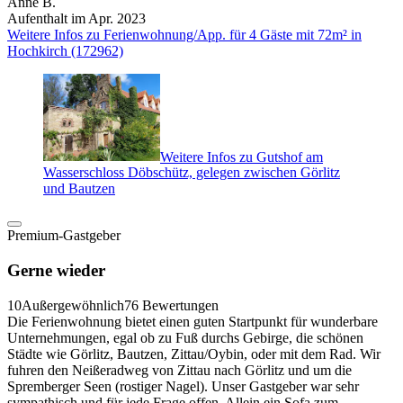
Anne B.
Aufenthalt im Apr. 2023
Weitere Infos zu Ferienwohnung/App. für 4 Gäste mit 72m² in
Hochkirch (172962)
Weitere Infos zu Gutshof am
Wasserschloss Döbschütz, gelegen zwischen Görlitz
und Bautzen
Premium-Gastgeber
Gerne wieder
10
Außergewöhnlich
76 Bewertungen
Die Ferienwohnung bietet einen guten Startpunkt für wunderbare
Unternehmungen, egal ob zu Fuß durchs Gebirge, die schönen
Städte wie Görlitz, Bautzen, Zittau/Oybin, oder mit dem Rad. Wir
fuhren den Neißeradweg von Zittau nach Görlitz und um die
Spremberger Seen (rostiger Nagel). Unser Gastgeber war sehr
sympathisch und für jede Frage offen. Allein ein Sofa zum