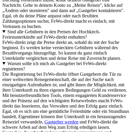
Nachricht. Gehe in deinem Konto zu „Meine Reisen", klicke auf
„Ändern oder stornieren" und dann auf „Gastgeber kontaktieren".
Egal, ob du deine Pläne anpasst oder nach flexiblen
Zahlungsoptionen suchst, FeWo-direkt macht es einfach, mit
Vertrauen zu buchen.
Sind alle Gebühren in den Preisen der Hochkirch-
Ferienunterkünfte auf FeWo-direkt enthalten?
FeWo-direkt zeigt die Preise direkt an, sobald du mit der Suche
beginnst. Es werden keine versteckten Gebühren während des
Bezahlvorgangs hinzugefügt. So kannst du ganz einfach
Unterkünfte vergleichen und deine Reise mit Zuversicht planen.
Warum sollte ich mich als Gastgeber bei FeWo-direkt
registrieren?
Die Registrierung bei FeWo-direkt öffnet Gastgebern die Tür zu
einer weltweiten Reisegemeinschaft, die auf der Suche nach
einzigartigen Aufenthalten ist, und gibt ihnen die Möglichkeit, mit
ihrer Unterkunft zu ihren eigenen Bedingungen Geld zu verdienen.
Mit benutzerfreundlichen Tools, einem engagierten Kundenservice
und der Präsenz auf den wichtigsten Reisewebsites macht FeWo-
direkt das Inserieren, das Verwalten und den Erfolg ganz einfach.
Egal, ob es sich um eine gemütliche Ferienhütte oder ein Strandhaus
handelt, Eigentümer können ihre Unterkunft in ein herausragendes
Reiseziel verwandeln,
Gastgeber werden
und FeWo-direkt die
schwere Arbeit auf dem Weg zum Erfolg erledigen lassen.