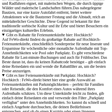
und Radfahren eignet, mit malerischen Wegen, die durch üppige
Wälder und malerische Landschaften führen.Das nahegelegene
Bautzen, nur eine kurze Autofahrt entfernt, bietet weitere
Attraktionen wie die Bautzener Festung und die Altstadt, reich an
mittelalterlicher Geschichte. Diese Gegend ist bekannt für ihre
traditionelle sorbische Kultur und ihr Erbe und bietet Besuchern ein
einzigartiges kulturelles Erlebnis.
Gibt es Rabatte für Ferienunterkünfte hier: Hochkirch?
Auf FeWo-direkt findest du großartige Rabatte auf Hochkirch-
Ferienunterkünfte, einschließlich Sonderpreise für neue Inserate und
Ersparnisse für wöchentliche oder monatliche Aufenthalte mit Top-
Annehmlichkeiten wie Pool oder Parkplatz. Es gibt verschiedene
Rabatte für Last-minute-Buchungen und auch für Frühbucher. Das
Beste daran ist, dass du keinen Rabattcode benötigst – gib einfach
deine Reisedaten ein und wende die Rabattfilter an, um die besten
Preise anzuzeigen.
Gibt es hier Ferienunterkünfte mit Parkplatz: Hochkirch?
Hochkirch : FeWo-direkt bietet hier eine große Auswahl an
Ferienunterkünften mit Parkmöglichkeiten – perfekt für Familien
oder Reisende, die den Komfort eines Autos während ihres
Aufenthalts schätzen. Um diese Unterkünfte leicht zu finden, gib
einfach deine Reisedaten ein und verwende den Filter „Parkplatz
verfügbar" unter den Annehmlichkeiten. So kannst du schnell und
einfach Angebote durchsuchen, die deinen Bedürfnissen
entsprechen, egal ob du einen Kurztrip oder einen längeren