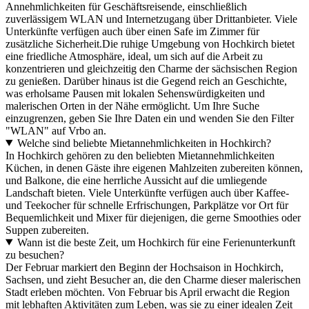
Annehmlichkeiten für Geschäftsreisende, einschließlich
zuverlässigem WLAN und Internetzugang über Drittanbieter. Viele
Unterkünfte verfügen auch über einen Safe im Zimmer für
zusätzliche Sicherheit.Die ruhige Umgebung von Hochkirch bietet
eine friedliche Atmosphäre, ideal, um sich auf die Arbeit zu
konzentrieren und gleichzeitig den Charme der sächsischen Region
zu genießen. Darüber hinaus ist die Gegend reich an Geschichte,
was erholsame Pausen mit lokalen Sehenswürdigkeiten und
malerischen Orten in der Nähe ermöglicht. Um Ihre Suche
einzugrenzen, geben Sie Ihre Daten ein und wenden Sie den Filter
"WLAN" auf Vrbo an.
Welche sind beliebte Mietannehmlichkeiten in Hochkirch?
In Hochkirch gehören zu den beliebten Mietannehmlichkeiten
Küchen, in denen Gäste ihre eigenen Mahlzeiten zubereiten können,
und Balkone, die eine herrliche Aussicht auf die umliegende
Landschaft bieten. Viele Unterkünfte verfügen auch über Kaffee-
und Teekocher für schnelle Erfrischungen, Parkplätze vor Ort für
Bequemlichkeit und Mixer für diejenigen, die gerne Smoothies oder
Suppen zubereiten.
Wann ist die beste Zeit, um Hochkirch für eine Ferienunterkunft
zu besuchen?
Der Februar markiert den Beginn der Hochsaison in Hochkirch,
Sachsen, und zieht Besucher an, die den Charme dieser malerischen
Stadt erleben möchten. Von Februar bis April erwacht die Region
mit lebhaften Aktivitäten zum Leben, was sie zu einer idealen Zeit