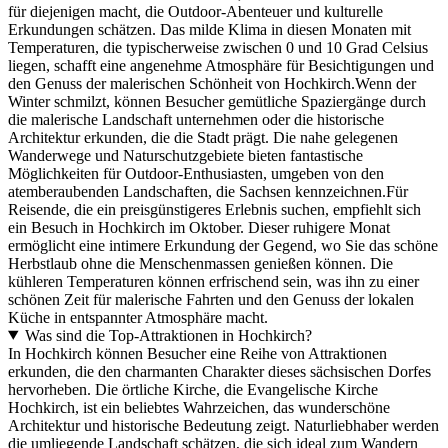
für diejenigen macht, die Outdoor-Abenteuer und kulturelle
Erkundungen schätzen. Das milde Klima in diesen Monaten mit
Temperaturen, die typischerweise zwischen 0 und 10 Grad Celsius
liegen, schafft eine angenehme Atmosphäre für Besichtigungen und
den Genuss der malerischen Schönheit von Hochkirch.Wenn der
Winter schmilzt, können Besucher gemütliche Spaziergänge durch
die malerische Landschaft unternehmen oder die historische
Architektur erkunden, die die Stadt prägt. Die nahe gelegenen
Wanderwege und Naturschutzgebiete bieten fantastische
Möglichkeiten für Outdoor-Enthusiasten, umgeben von den
atemberaubenden Landschaften, die Sachsen kennzeichnen.Für
Reisende, die ein preisgünstigeres Erlebnis suchen, empfiehlt sich
ein Besuch in Hochkirch im Oktober. Dieser ruhigere Monat
ermöglicht eine intimere Erkundung der Gegend, wo Sie das schöne
Herbstlaub ohne die Menschenmassen genießen können. Die
kühleren Temperaturen können erfrischend sein, was ihn zu einer
schönen Zeit für malerische Fahrten und den Genuss der lokalen
Küche in entspannter Atmosphäre macht.
Was sind die Top-Attraktionen in Hochkirch?
In Hochkirch können Besucher eine Reihe von Attraktionen
erkunden, die den charmanten Charakter dieses sächsischen Dorfes
hervorheben. Die örtliche Kirche, die Evangelische Kirche
Hochkirch, ist ein beliebtes Wahrzeichen, das wunderschöne
Architektur und historische Bedeutung zeigt. Naturliebhaber werden
die umliegende Landschaft schätzen, die sich ideal zum Wandern