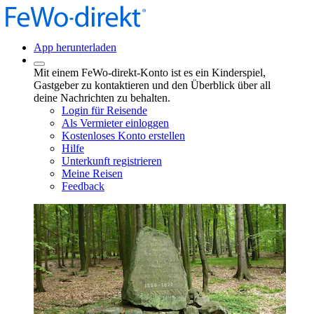
App herunterladen
Mit einem FeWo-direkt-Konto ist es ein Kinderspiel,
Gastgeber zu kontaktieren und den Überblick über all
deine Nachrichten zu behalten.
Login für Reisende
Als Vermieter einloggen
Kostenloses Konto erstellen
Hilfe
Unterkunft registrieren
Meine Reisen
Feedback