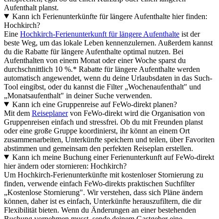
Aufenthalt planst.
Kann ich Ferienunterkünfte für längere Aufenthalte hier finden:
Hochkirch?
Eine
Hochkirch-Ferienunterkunft für längere Aufenthalte
ist der
beste Weg, um das lokale Leben kennenzulernen. Außerdem kannst
du die Rabatte für längere Aufenthalte optimal nutzen. Bei
Aufenthalten von einem Monat oder einer Woche sparst du
durchschnittlich 10 %.* Rabatte für längere Aufenthalte werden
automatisch angewendet, wenn du deine Urlaubsdaten in das Such-
Tool eingibst, oder du kannst die Filter „Wochenaufenthalt" und
„Monatsaufenthalt" in deiner Suche verwenden.
Kann ich eine Gruppenreise auf FeWo-direkt planen?
Mit dem
Reiseplaner
von FeWo-direkt wird die Organisation von
Gruppenreisen einfach und stressfrei. Ob du mit Freunden planst
oder eine große Gruppe koordinierst, ihr könnt an einem Ort
zusammenarbeiten, Unterkünfte speichern und teilen, über Favoriten
abstimmen und gemeinsam den perfekten Reiseplan erstellen.
Kann ich meine Buchung einer Ferienunterkunft auf FeWo-direkt
hier ändern oder stornieren: Hochkirch?
Um Hochkirch-Ferienunterkünfte mit kostenloser Stornierung zu
finden, verwende einfach FeWo-direkts praktischen Suchfilter
„Kostenlose Stornierung". Wir verstehen, dass sich Pläne ändern
können, daher ist es einfach, Unterkünfte herauszufiltern, die dir
Flexibilität bieten. Wenn du Änderungen an einer bestehenden
Buchung vornehmen musst, sende deinem Gastgeber eine