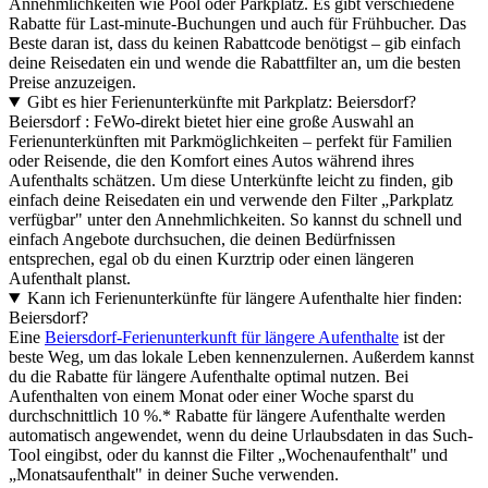
Annehmlichkeiten wie Pool oder Parkplatz. Es gibt verschiedene
Rabatte für Last-minute-Buchungen und auch für Frühbucher. Das
Beste daran ist, dass du keinen Rabattcode benötigst – gib einfach
deine Reisedaten ein und wende die Rabattfilter an, um die besten
Preise anzuzeigen.
Gibt es hier Ferienunterkünfte mit Parkplatz: Beiersdorf?
Beiersdorf : FeWo-direkt bietet hier eine große Auswahl an
Ferienunterkünften mit Parkmöglichkeiten – perfekt für Familien
oder Reisende, die den Komfort eines Autos während ihres
Aufenthalts schätzen. Um diese Unterkünfte leicht zu finden, gib
einfach deine Reisedaten ein und verwende den Filter „Parkplatz
verfügbar" unter den Annehmlichkeiten. So kannst du schnell und
einfach Angebote durchsuchen, die deinen Bedürfnissen
entsprechen, egal ob du einen Kurztrip oder einen längeren
Aufenthalt planst.
Kann ich Ferienunterkünfte für längere Aufenthalte hier finden:
Beiersdorf?
Eine
Beiersdorf-Ferienunterkunft für längere Aufenthalte
ist der
beste Weg, um das lokale Leben kennenzulernen. Außerdem kannst
du die Rabatte für längere Aufenthalte optimal nutzen. Bei
Aufenthalten von einem Monat oder einer Woche sparst du
durchschnittlich 10 %.* Rabatte für längere Aufenthalte werden
automatisch angewendet, wenn du deine Urlaubsdaten in das Such-
Tool eingibst, oder du kannst die Filter „Wochenaufenthalt" und
„Monatsaufenthalt" in deiner Suche verwenden.