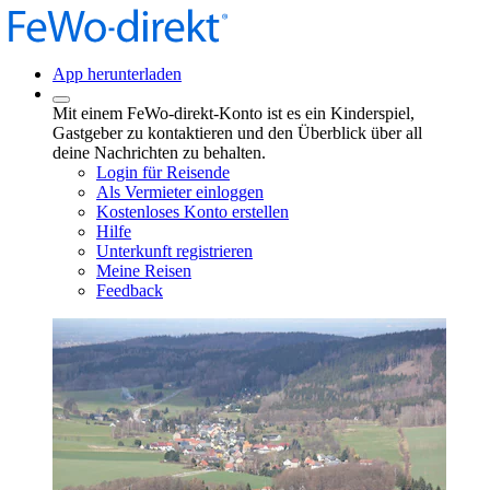
App herunterladen
Mit einem FeWo-direkt-Konto ist es ein Kinderspiel,
Gastgeber zu kontaktieren und den Überblick über all
deine Nachrichten zu behalten.
Login für Reisende
Als Vermieter einloggen
Kostenloses Konto erstellen
Hilfe
Unterkunft registrieren
Meine Reisen
Feedback