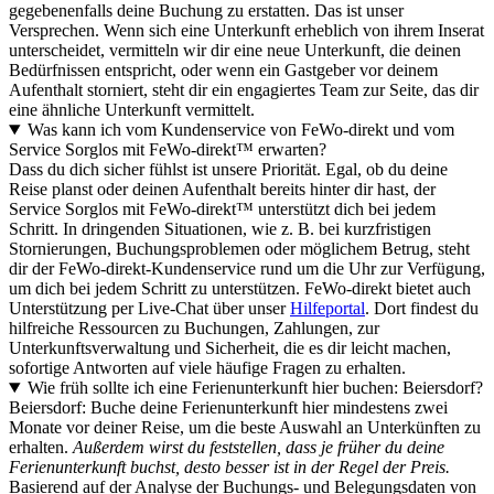
gegebenenfalls deine Buchung zu erstatten. Das ist unser
Versprechen. Wenn sich eine Unterkunft erheblich von ihrem Inserat
unterscheidet, vermitteln wir dir eine neue Unterkunft, die deinen
Bedürfnissen entspricht, oder wenn ein Gastgeber vor deinem
Aufenthalt storniert, steht dir ein engagiertes Team zur Seite, das dir
eine ähnliche Unterkunft vermittelt.
Was kann ich vom Kundenservice von FeWo-direkt und vom
Service Sorglos mit FeWo-direkt™ erwarten?
Dass du dich sicher fühlst ist unsere Priorität. Egal, ob du deine
Reise planst oder deinen Aufenthalt bereits hinter dir hast, der
Service Sorglos mit FeWo-direkt™ unterstützt dich bei jedem
Schritt. In dringenden Situationen, wie z. B. bei kurzfristigen
Stornierungen, Buchungsproblemen oder möglichem Betrug, steht
dir der FeWo-direkt-Kundenservice rund um die Uhr zur Verfügung,
um dich bei jedem Schritt zu unterstützen. FeWo-direkt bietet auch
Unterstützung per Live-Chat über unser
Hilfeportal
. Dort findest du
hilfreiche Ressourcen zu Buchungen, Zahlungen, zur
Unterkunftsverwaltung und Sicherheit, die es dir leicht machen,
sofortige Antworten auf viele häufige Fragen zu erhalten.
Wie früh sollte ich eine Ferienunterkunft hier buchen: Beiersdorf?
Beiersdorf: Buche deine Ferienunterkunft hier mindestens zwei
Monate vor deiner Reise, um die beste Auswahl an Unterkünften zu
erhalten.
Außerdem wirst du feststellen, dass je früher du deine
Ferienunterkunft buchst, desto besser ist in der Regel der Preis.
Basierend auf der Analyse der Buchungs- und Belegungsdaten von