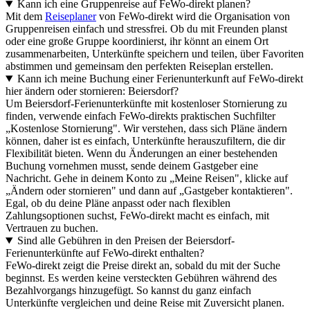
Kann ich eine Gruppenreise auf FeWo-direkt planen?
Mit dem
Reiseplaner
von FeWo-direkt wird die Organisation von
Gruppenreisen einfach und stressfrei. Ob du mit Freunden planst
oder eine große Gruppe koordinierst, ihr könnt an einem Ort
zusammenarbeiten, Unterkünfte speichern und teilen, über Favoriten
abstimmen und gemeinsam den perfekten Reiseplan erstellen.
Kann ich meine Buchung einer Ferienunterkunft auf FeWo-direkt
hier ändern oder stornieren: Beiersdorf?
Um Beiersdorf-Ferienunterkünfte mit kostenloser Stornierung zu
finden, verwende einfach FeWo-direkts praktischen Suchfilter
„Kostenlose Stornierung". Wir verstehen, dass sich Pläne ändern
können, daher ist es einfach, Unterkünfte herauszufiltern, die dir
Flexibilität bieten. Wenn du Änderungen an einer bestehenden
Buchung vornehmen musst, sende deinem Gastgeber eine
Nachricht. Gehe in deinem Konto zu „Meine Reisen", klicke auf
„Ändern oder stornieren" und dann auf „Gastgeber kontaktieren".
Egal, ob du deine Pläne anpasst oder nach flexiblen
Zahlungsoptionen suchst, FeWo-direkt macht es einfach, mit
Vertrauen zu buchen.
Sind alle Gebühren in den Preisen der Beiersdorf-
Ferienunterkünfte auf FeWo-direkt enthalten?
FeWo-direkt zeigt die Preise direkt an, sobald du mit der Suche
beginnst. Es werden keine versteckten Gebühren während des
Bezahlvorgangs hinzugefügt. So kannst du ganz einfach
Unterkünfte vergleichen und deine Reise mit Zuversicht planen.