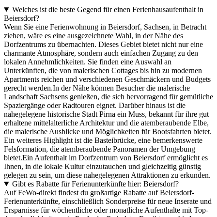
Welches ist die beste Gegend für einen Ferienhausaufenthalt in
Beiersdorf?
Wenn Sie eine Ferienwohnung in Beiersdorf, Sachsen, in Betracht
ziehen, wäre es eine ausgezeichnete Wahl, in der Nähe des
Dorfzentrums zu übernachten. Dieses Gebiet bietet nicht nur eine
charmante Atmosphäre, sondern auch einfachen Zugang zu den
lokalen Annehmlichkeiten. Sie finden eine Auswahl an
Unterkünften, die von malerischen Cottages bis hin zu modernen
Apartments reichen und verschiedenen Geschmäckern und Budgets
gerecht werden.In der Nähe können Besucher die malerische
Landschaft Sachsens genießen, die sich hervorragend für gemütliche
Spaziergänge oder Radtouren eignet. Darüber hinaus ist die
nahegelegene historische Stadt Pirna ein Muss, bekannt für ihre gut
erhaltene mittelalterliche Architektur und die atemberaubende Elbe,
die malerische Ausblicke und Möglichkeiten für Bootsfahrten bietet.
Ein weiteres Highlight ist die Basteibrücke, eine bemerkenswerte
Felsformation, die atemberaubende Panoramen der Umgebung
bietet.Ein Aufenthalt im Dorfzentrum von Beiersdorf ermöglicht es
Ihnen, in die lokale Kultur einzutauchen und gleichzeitig günstig
gelegen zu sein, um diese nahegelegenen Attraktionen zu erkunden.
Gibt es Rabatte für Ferienunterkünfte hier: Beiersdorf?
Auf FeWo-direkt findest du großartige Rabatte auf Beiersdorf-
Ferienunterkünfte, einschließlich Sonderpreise für neue Inserate und
Ersparnisse für wöchentliche oder monatliche Aufenthalte mit Top-