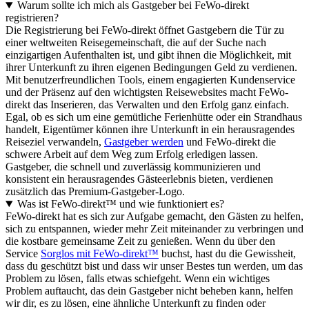
Warum sollte ich mich als Gastgeber bei FeWo-direkt
registrieren?
Die Registrierung bei FeWo-direkt öffnet Gastgebern die Tür zu
einer weltweiten Reisegemeinschaft, die auf der Suche nach
einzigartigen Aufenthalten ist, und gibt ihnen die Möglichkeit, mit
ihrer Unterkunft zu ihren eigenen Bedingungen Geld zu verdienen.
Mit benutzerfreundlichen Tools, einem engagierten Kundenservice
und der Präsenz auf den wichtigsten Reisewebsites macht FeWo-
direkt das Inserieren, das Verwalten und den Erfolg ganz einfach.
Egal, ob es sich um eine gemütliche Ferienhütte oder ein Strandhaus
handelt, Eigentümer können ihre Unterkunft in ein herausragendes
Reiseziel verwandeln,
Gastgeber werden
und FeWo-direkt die
schwere Arbeit auf dem Weg zum Erfolg erledigen lassen.
Gastgeber, die schnell und zuverlässig kommunizieren und
konsistent ein herausragendes Gästeerlebnis bieten, verdienen
zusätzlich das Premium-Gastgeber-Logo.
Was ist FeWo-direkt™ und wie funktioniert es?
FeWo-direkt hat es sich zur Aufgabe gemacht, den Gästen zu helfen,
sich zu entspannen, wieder mehr Zeit miteinander zu verbringen und
die kostbare gemeinsame Zeit zu genießen. Wenn du über den
Service
Sorglos mit FeWo-direkt™
buchst, hast du die Gewissheit,
dass du geschützt bist und dass wir unser Bestes tun werden, um das
Problem zu lösen, falls etwas schiefgeht. Wenn ein wichtiges
Problem auftaucht, das dein Gastgeber nicht beheben kann, helfen
wir dir, es zu lösen, eine ähnliche Unterkunft zu finden oder