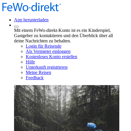
App herunterladen
Mit einem FeWo-direkt-Konto ist es ein Kinderspiel,
Gastgeber zu kontaktieren und den Überblick über all
deine Nachrichten zu behalten.
Login für Reisende
Als Vermieter einloggen
Kostenloses Konto erstellen
Hilfe
Unterkunft registrieren
Meine Reisen
Feedback