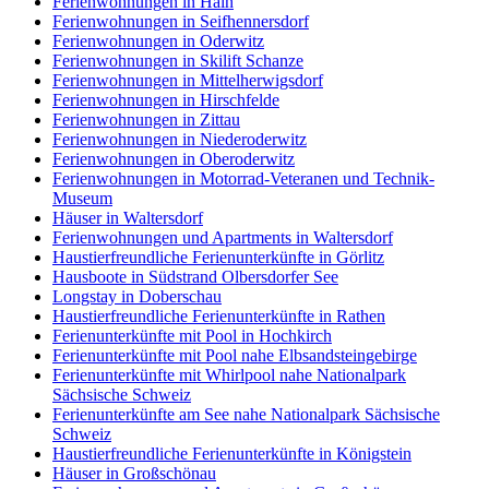
Ferienwohnungen in Hain
Ferienwohnungen in Seifhennersdorf
Ferienwohnungen in Oderwitz
Ferienwohnungen in Skilift Schanze
Ferienwohnungen in Mittelherwigsdorf
Ferienwohnungen in Hirschfelde
Ferienwohnungen in Zittau
Ferienwohnungen in Niederoderwitz
Ferienwohnungen in Oberoderwitz
Ferienwohnungen in Motorrad-Veteranen und Technik-
Museum
Häuser in Waltersdorf
Ferienwohnungen und Apartments in Waltersdorf
Haustierfreundliche Ferienunterkünfte in Görlitz
Hausboote in Südstrand Olbersdorfer See
Longstay in Doberschau
Haustierfreundliche Ferienunterkünfte in Rathen
Ferienunterkünfte mit Pool in Hochkirch
Ferienunterkünfte mit Pool nahe Elbsandsteingebirge
Ferienunterkünfte mit Whirlpool nahe Nationalpark
Sächsische Schweiz
Ferienunterkünfte am See nahe Nationalpark Sächsische
Schweiz
Haustierfreundliche Ferienunterkünfte in Königstein
Häuser in Großschönau