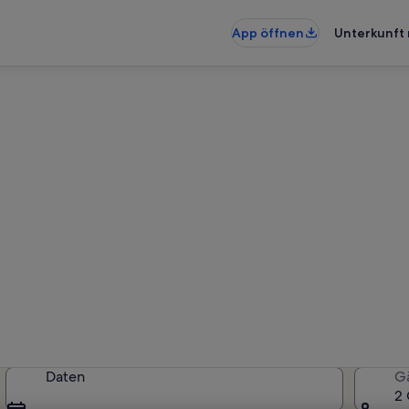
App öffnen
Unterkunft 
hnungen & Ferienhäuser in M
künfte gefunden. Bitte gib deine
Verfügbarkeit zu prüfen.
Daten
G
2 