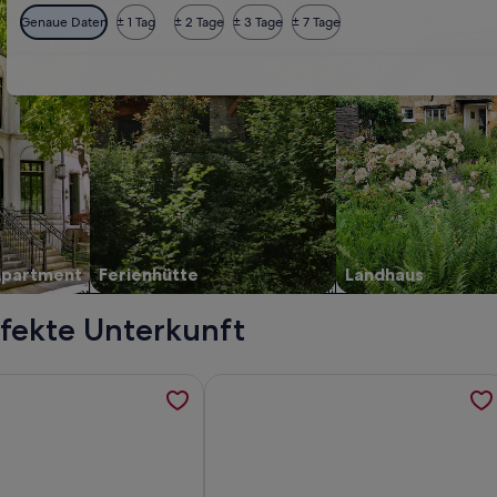
Genaue Daten
± 1 Tag
± 2 Tage
± 3 Tage
± 7 Tage
Apartment
Ferienhütte
Landhaus
rfekte Unterkunft
 mit eigenem Wasserzugang,Steg,Boot und Spielhaus, werden 
ormationen zu "LANDROMANTIK" inmitten der Heide- und Teich
Weitere Informationen zu Idyllisch