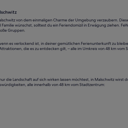
lschwitz
 Malschwitz von dem einmaligen Charme der Umgebung verzaubern. Diese 
amilie wünschst, solltest du ein Feriendomizil in Erwägung ziehen. FeWo
große Gruppen.
enn es verlockend ist, in deiner gemütlichen Ferienunterkunft zu bleib
 Attraktionen, die es zu entdecken gilt, – alle im Umkreis von 48 km vom
nur die Landschaft auf sich wirken lassen möchtest, in Malschwitz wirst 
swürdigkeiten, alle innerhalb von 48 km vom Stadtzentrum: