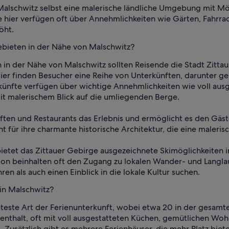
 Malschwitz selbst eine malerische ländliche Umgebung mit M
hier verfügen oft über Annehmlichkeiten wie Gärten, Fahrrad
öht.
gebieten in der Nähe von Malschwitz?
n in der Nähe von Malschwitz sollten Reisende die Stadt Zitta
ier finden Besucher eine Reihe von Unterkünften, darunter ge
rkünfte verfügen über wichtige Annehmlichkeiten wie voll au
it malerischem Blick auf die umliegenden Berge.
äften und Restaurants das Erlebnis und ermöglicht es den Gäst
für ihre charmante historische Architektur, die eine malerisc
bietet das Zittauer Gebirge ausgezeichnete Skimöglichkeiten
ion beinhalten oft den Zugang zu lokalen Wander- und Langlau
n als auch einen Einblick in die lokale Kultur suchen.
 in Malschwitz?
teste Art der Ferienunterkunft, wobei etwa 20 in der gesamt
nthalt, oft mit voll ausgestatteten Küchen, gemütlichen Woh
usätzlich gibt es mehrere Ferienhäuser, die mehr Platz biete