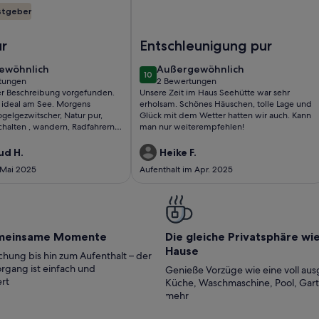
stgeber
rnhof
rienhaus am Olbasee mit eigenem Wasserzugang,Steg,Boot un
Foto von Ferienhaus für 4 Gäste mit
ur
Entschleunigung pur
ewöhnlich
außergewöhnlich
ewöhnlich
Außergewöhnlich
10
10 von 10
tungen
2 Bewertungen
(2
der Beschreibung vorgefunden.
Unsere Zeit im Haus Seehütte war sehr
ungen)
bewertungen)
t ideal am See. Morgens
erholsam. Schönes Häuschen, tolle Lage und
gelgezwitscher, Natur pur,
Glück mit dem Wetter hatten wir auch. Kann
chalten , wandern, Radfahrern
man nur weiterempfehlen!
nd erkunden, kann man
empfehlen. Kontakt zum
ud H.
Heike F.
r herzlich. Wir kommen
 Mai 2025
Aufenthalt im Apr. 2025
der.
meinsame Momente
Die gleiche Privatsphäre wi
Hause
hung bis hin zum Aufenthalt – der
rgang ist einfach und
Genieße Vorzüge wie eine voll aus
rt
Küche, Waschmaschine, Pool, Gar
mehr