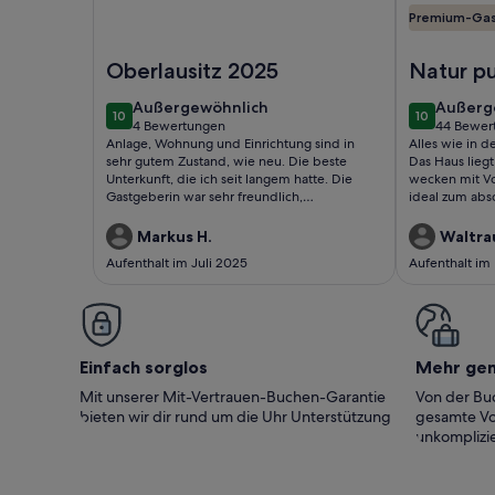
Premium-Ga
Foto von Idyllische Ferienwohnung auf dem Baue
Foto von Fe
Oberlausitz 2025
Natur p
außergewöhnlich
außerg
Außergewöhnlich
Außerg
10
10
10 von 10
10 von 10
4 Bewertungen
44 Bewer
(4
(44
Anlage, Wohnung und Einrichtung sind in
Alles wie in 
bewertungen)
bewert
sehr gutem Zustand, wie neu. Die beste
Das Haus lieg
Unterkunft, die ich seit langem hatte. Die
wecken mit Vo
Gastgeberin war sehr freundlich,
ideal zum abs
zuvorkommend und unkompliziert. Wir
und die Gege
haben die Zeit dort sehr genossen und
wirklich nur 
Markus H.
Waltra
kommen gerne wieder.
Vermieter seh
Aufenthalt im Juli 2025
Aufenthalt im
bestimmt wie
Einfach sorglos
Mehr ge
Mit unserer Mit-Vertrauen-Buchen-Garantie
Von der Buc
bieten wir dir rund um die Uhr Unterstützung
gesamte Vo
unkomplizie