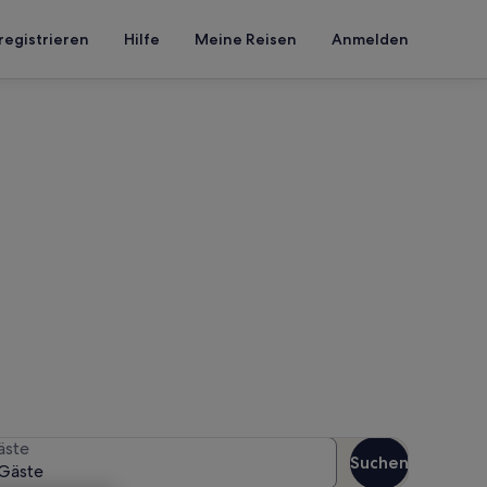
registrieren
Hilfe
Meine Reisen
Anmelden
alschwitz
n Reisezeitraum an, um die
äste
Suchen
Gäste