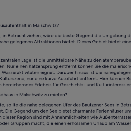
usaufenthalt in Malschwitz?
en, in Betracht ziehen, wäre die beste Gegend die Umgebung 
 nahe gelegenen Attraktionen bietet. Dieses Gebiet bietet eine
er zentralen Lage ist die unmittelbare Nähe zu den atemberaub
n. Nur einen Katzensprung entfernt können Sie die malerische
asseraktivitäten eignet. Darüber hinaus ist die nahegelegene
 Kulturszene, nur eine kurze Autofahrt entfernt. Hier können 
bereicherndes Erlebnis für Geschichts- und Kulturinteressiert
dhaus in Malschwitz zu mieten?
, sollte die nahe gelegenen Ufer des Bautzener Sees in Betra
etet. Die Gegend um den See bietet charmante Ferienhäuser u
n dieser Region sind mit Annehmlichkeiten wie Außenterrassen
en oder Gruppen macht, die einen erholsamen Urlaub am Wasse