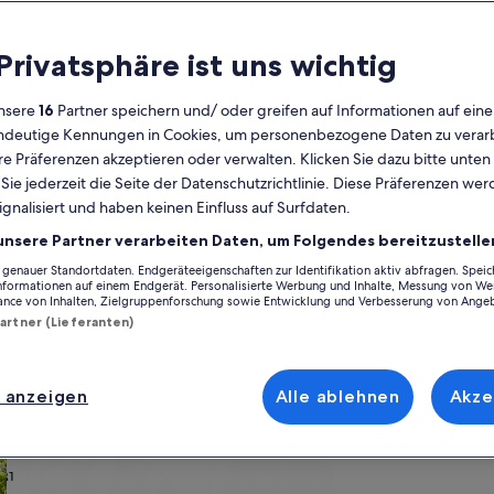
Kalender
 Privatsphäre ist uns wichtig
Derzeit
August 2026
werden
nsere
16
Partner speichern und/ oder greifen auf Informationen auf ein
die
eindeutige Kennungen in Cookies, um personenbezogene Daten zu verarb
Monate
Montag
Dienstag
Mittwoch
Donnerstag
Freitag
Samstag
Sonntag
Montag
Die
Mo
Di
Mi
Do
Fr
Sa
So
Mo
Di
e Präferenzen akzeptieren oder verwalten. Klicken Sie dazu bitte unten
August
ie jederzeit die Seite der Datenschutzrichtlinie. Diese Präferenzen we
2026
ignalisiert und haben keinen Einfluss auf Surfdaten.
und
1
1
2
2
reis Bautzen
Malschwitz
September
unsere Partner verarbeiten Daten, um Folgendes bereitzustelle
2026
enauer Standortdaten. Endgeräteeigenschaften zur Identifikation aktiv abfragen. Spei
3
4
5
6
7
8
7
8
9
9
n Ferienunterkünften in Malschwitz, die für deinen Urlaub wie geschaff
angezeigt.
Informationen auf einem Endgerät. Personalisierte Werbung und Inhalte, Messung von We
ern, du kannst dich auf all die Annehmlichkeiten freuen, die du dir wü
ance von Inhalten, Zielgruppenforschung sowie Entwicklung und Verbesserung von Ange
nn du nach Raucheroptionen oder barrierearmen Optionen suchst, wirst
Partner (Lieferanten)
10
11
12
13
14
15
14
15
1
16
17
18
19
20
21
22
21
22
2
23
 anzeigen
Alle ablehnen
Akze
ach deinem Geschmack
24
25
26
27
28
29
28
29
3
30
wohnungen oder Apartments
Suche nach Ferienhütten
Suche nach Landhäu
31