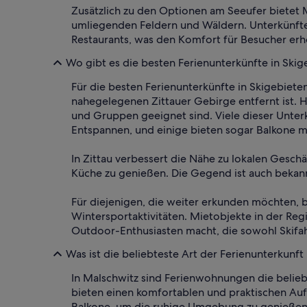
Zusätzlich zu den Optionen am Seeufer bietet
umliegenden Feldern und Wäldern. Unterkünfte 
Restaurants, was den Komfort für Besucher erh
Wo gibt es die besten Ferienunterkünfte in Ski
Für die besten Ferienunterkünfte in Skigebiete
nahegelegenen Zittauer Gebirge entfernt ist. H
und Gruppen geeignet sind. Viele dieser Unte
Entspannen, und einige bieten sogar Balkone m
In Zittau verbessert die Nähe zu lokalen Gesch
Küche zu genießen. Die Gegend ist auch bekannt 
Für diejenigen, die weiter erkunden möchten, 
Wintersportaktivitäten. Mietobjekte in der Reg
Outdoor-Enthusiasten macht, die sowohl Skifahre
Was ist die beliebteste Art der Ferienunterkunft
In Malschwitz sind Ferienwohnungen die belieb
bieten einen komfortablen und praktischen Aufe
Balkone, um die ruhige Umgebung zu genießen. Z