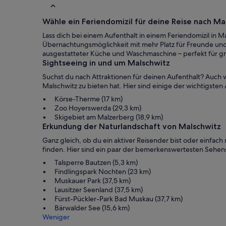
Wähle ein Feriendomizil für deine Reise nach Ma
Lass dich bei einem Aufenthalt in einem Feriendomizil in
Übernachtungsmöglichkeit mit mehr Platz für Freunde und F
ausgestatteter Küche und Waschmaschine – perfekt für 
Sightseeing in und um Malschwitz
Suchst du nach Attraktionen für deinen Aufenthalt? Auch w
Malschwitz zu bieten hat. Hier sind einige der wichtigsten
Körse-Therme (17 km)
Zoo Hoyerswerda (29,3 km)
Skigebiet am Malzerberg (18,9 km)
Erkundung der Naturlandschaft von Malschwitz
Ganz gleich, ob du ein aktiver Reisender bist oder einfach 
finden. Hier sind ein paar der bemerkenswertesten Sehen
Talsperre Bautzen (5,3 km)
Findlingspark Nochten (23 km)
Muskauer Park (37,5 km)
Lausitzer Seenland (37,5 km)
Fürst-Pückler-Park Bad Muskau (37,7 km)
Bärwalder See (15,6 km)
Weniger