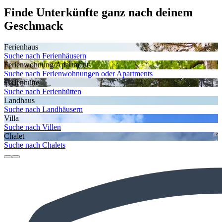
Finde Unterkünfte ganz nach deinem
Geschmack
Ferienhaus
Suche nach Ferienhäusern
Ferienwohnung/Apartment
Suche nach Ferienwohnungen oder Apartments
Ferienhütte
Suche nach Ferienhütten
Landhaus
Suche nach Landhäusern
Villa
Suche nach Villen
Chalet
Suche nach Chalets