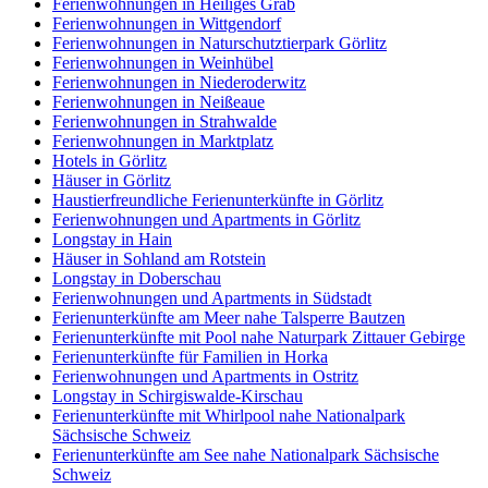
Ferienwohnungen in Heiliges Grab
Ferienwohnungen in Wittgendorf
Ferienwohnungen in Naturschutztierpark Görlitz
Ferienwohnungen in Weinhübel
Ferienwohnungen in Niederoderwitz
Ferienwohnungen in Neißeaue
Ferienwohnungen in Strahwalde
Ferienwohnungen in Marktplatz
Hotels in Görlitz
Häuser in Görlitz
Haustierfreundliche Ferienunterkünfte in Görlitz
Ferienwohnungen und Apartments in Görlitz
Longstay in Hain
Häuser in Sohland am Rotstein
Longstay in Doberschau
Ferienwohnungen und Apartments in Südstadt
Ferienunterkünfte am Meer nahe Talsperre Bautzen
Ferienunterkünfte mit Pool nahe Naturpark Zittauer Gebirge
Ferienunterkünfte für Familien in Horka
Ferienwohnungen und Apartments in Ostritz
Longstay in Schirgiswalde-Kirschau
Ferienunterkünfte mit Whirlpool nahe Nationalpark
Sächsische Schweiz
Ferienunterkünfte am See nahe Nationalpark Sächsische
Schweiz