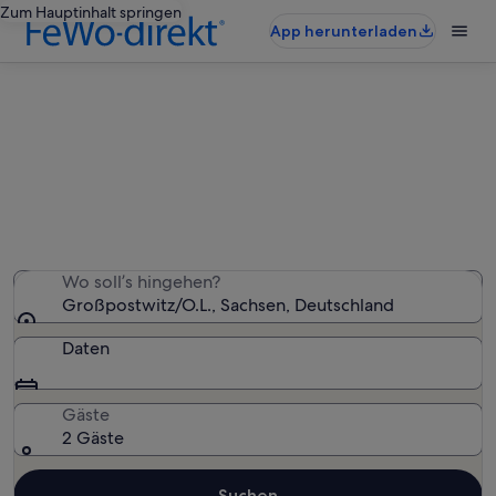
Zum Hauptinhalt springen
App herunterladen
Ferienwohnungen & Ferienhäuser
in Großpostwitz/O.L.
Wir haben 204 Ferienunterkünfte gefunden. Bitte gib
deinen Reisezeitraum an, um die Verfügbarkeit zu
prüfen.
Wo soll’s hingehen?
Großpostwitz/O.L., Sachsen, Deutschland
Daten
Gäste
2 Gäste
Suchen