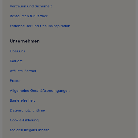
Vertrauen und Sicherheit
Ferienwohnungen in Obergurig
Ressourcen für Partner
Ferienwohnungen in Skigebiet am Malzerberg
Ferienhäuser und Urlaubsinspiration
Ferienwohnungen in Schirgiswalde-Kirschau
Ferienwohnungen in Jenkwitz
Unternehmen
Ferienwohnungen in Crostau
Über uns
Museum Bautzen
Karriere
Ferienwohnungen in Gedenkstätte Bautzen
Affiliate-Partner
Ferienwohnungen in Bautzen
Presse
Ferienwohnungen in Kirschau
Allgemeine Geschäftsbedingungen
Häuser in Oberlausitz
Barrierefreiheit
Ferienunterkünfte am See in Oberlausitz
Datenschutzrichtlinie
Häuser in NationalparkZentrum Sächsische Schweiz
Pensionen in Sebnitz
Cookie-Erklärung
Haustierfreundliche Ferienunterkünfte in Sebnitz
Melden illegaler Inhalte