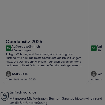
Weitere Infos zu Idyllische Ferienwohnung auf dem Bauernh
Weitere I
Oberlausitz 2025
-
außergewöhnlich
auße
Außergewöhnlich
Auße
10
10
10 von 10
10 von 1
4 Bewertungen
1 Bew
(4
(1
Anlage, Wohnung und Einrichtung sind in sehr gutem
-
bewertungen)
bewe
Zustand, wie neu. Die beste Unterkunft, die ich seit langem
hatte. Die Gastgeberin war sehr freundlich, zuvorkommend
und unkompliziert. Wir haben die Zeit dort sehr genossen
und kommen gerne wieder.
Markus H.
Grit
Aufenthalt im Juli 2025
Aufenthalt
Einfach sorglos
Mit unserer Mit-Vertrauen-Buchen-Garantie bieten wir dir rund
um die Uhr Unterstützung