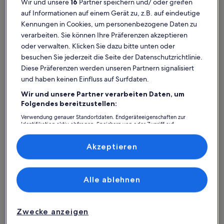
Wir und unsere
16
Partner speichern und/ oder greifen
auf Informationen auf einem Gerät zu, z.B. auf eindeutige
Kennungen in Cookies, um personenbezogene Daten zu
verarbeiten. Sie können Ihre Präferenzen akzeptieren
oder verwalten. Klicken Sie dazu bitte unten oder
besuchen Sie jederzeit die Seite der Datenschutzrichtlinie.
Diese Präferenzen werden unseren Partnern signalisiert
und haben keinen Einfluss auf Surfdaten.
Ferienhaus
Ferienwohnung/Apartment
Ferienhütt
Wir und unsere Partner verarbeiten Daten, um
Großpostwitz/O.L.: Finde deine
Folgendes bereitzustellen:
perfekte Unterkunft
Verwendung genauer Standortdaten. Endgeräteeigenschaften zur
Identifikation aktiv abfragen. Speichern von oder Zugriff auf
Informationen auf einem Endgerät. Personalisierte Werbung und
Inhalte, Messung von Werbeleistung und der Performance von Inhalten,
Weitere Infos zu Ferienwohnung im Schwedenhaus
Weitere In
Zielgruppenforschung sowie Entwicklung und Verbesserung von
Akzeptieren
Angeboten.
Liste der Partner (Lieferanten)
Alle ablehnen
Zwecke anzeigen