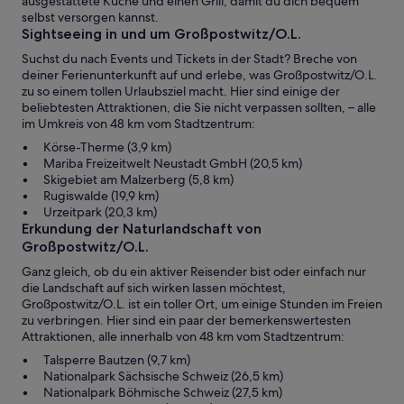
ausgestattete Küche und einen Grill, damit du dich bequem
selbst versorgen kannst.
Sightseeing in und um Großpostwitz/O.L.
Suchst du nach Events und Tickets in der Stadt? Breche von
deiner Ferienunterkunft auf und erlebe, was Großpostwitz/O.L.
zu so einem tollen Urlaubsziel macht. Hier sind einige der
beliebtesten Attraktionen, die Sie nicht verpassen sollten, – alle
im Umkreis von 48 km vom Stadtzentrum:
Körse-Therme (3,9 km)
Mariba Freizeitwelt Neustadt GmbH (20,5 km)
Skigebiet am Malzerberg (5,8 km)
Rugiswalde (19,9 km)
Urzeitpark (20,3 km)
Erkundung der Naturlandschaft von
Großpostwitz/O.L.
Ganz gleich, ob du ein aktiver Reisender bist oder einfach nur
die Landschaft auf sich wirken lassen möchtest,
Großpostwitz/O.L. ist ein toller Ort, um einige Stunden im Freien
zu verbringen. Hier sind ein paar der bemerkenswertesten
Attraktionen, alle innerhalb von 48 km vom Stadtzentrum:
Talsperre Bautzen (9,7 km)
Nationalpark Sächsische Schweiz (26,5 km)
Nationalpark Böhmische Schweiz (27,5 km)