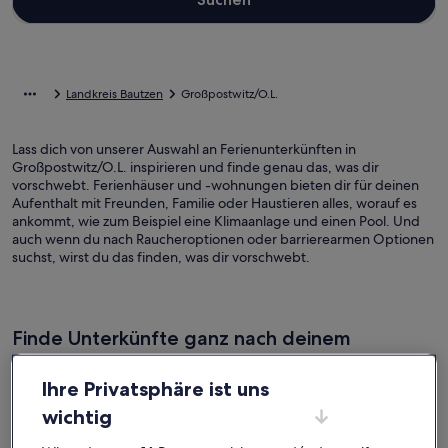
Landkreis Bautzen
Großpostwitz/O.L.
Lass dich von unserer Auswahl an Ferienunterkünften in
Großpostwitz/O.L. inspirieren und finde genau das, was dir
vorschwebt. Ferienhäuser und -wohnungen bieten dir für deinen
Aufenthalt mit Freunden, Familie oder Haustieren alles, worauf es
ankommt, wie zum Beispiel eine Klimaanlage und einen Pool. Und
auch wenn du nach Raucheroptionen oder barrierearmen Optionen
suchst, wirst du das finden, was dir vorschwebt.
Finde Unterkünfte ganz nach deinem
Geschmack
Ihre Privatsphäre ist uns
Suche nach Ferienhäusern
Suche nach Ferienwohnungen oder 
Suche nach 
wichtig