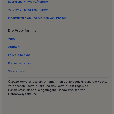
Ferienwohnungen und Apartments in Sebnitz
Rechtliche Hinweise/Kontakt
Longstay in Sebnitz
Verantwortlicher Eigentümer
Ferienwohnungen und Apartments in Wilthen
Inhaltsrichtlinien und Melden von Inhalten
Häuser in Stolpen
Die Vrbo-Familie
Ferienwohnungen und Apartments in Stolpen
Häuser in Waltersdorf
Vrbo
Ferienwohnungen und Apartments in Waltersdorf
Abritel.fr
Ferienwohnungen und Apartments in Kamenz
FeWo-direkt.de
Ferienunterkünfte mit Pool nahe Naturpark Zittauer Gebirge
Bookabach.co.nz
Häuser in Kirnitzschtal
Stayz.com.au
Häuser in Sohland am Rotstein
© 2026 FeWo-direkt, ein Unternehmen der Expedia Group. Alle Rechte
Ferienunterkünfte mit Pool in Hochkirch
vorbehalten. FeWo-direkt und das FeWo-direkt-Logo sind
Handelsmarken oder eingetragene Handelsmarken von
Ferienwohnungen und Apartments in Papstdorf
HomeAway.com, Inc.
Häuser in Cunewalde
Ferienwohnungen und Apartments in Cunewalde