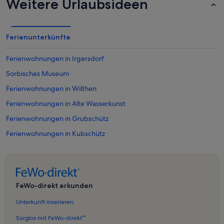
Weitere Urlaubsideen
Ferienunterkünfte
Ferienwohnungen in Irgersdorf
Sorbisches Museum
Ferienwohnungen in Wilthen
Ferienwohnungen in Alte Wasserkunst
Ferienwohnungen in Grubschütz
Ferienwohnungen in Kubschütz
Ferienwohnungen in Neuwilthen
Ferienwohnungen in Cunewalde
Ferienwohnungen in Doberschau-Gaußig
FeWo-direkt erkunden
Ferienwohnungen in Doberschau
Unterkunft inserieren
Ferienwohnungen in Landkreis Bautzen
Sorglos mit FeWo-direkt™
Ferienwohnungen in Körse-Therme