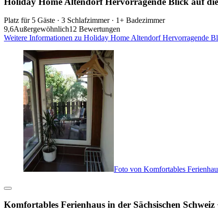
Holiday Home Altendorf Hervorragende Blick auf die
Platz für 5 Gäste · 3 Schlafzimmer · 1+ Badezimmer
9,6
Außergewöhnlich
12 Bewertungen
Weitere Informationen zu Holiday Home Altendorf Hervorragende Bli
Foto von Komfortables Ferienhau
Komfortables Ferienhaus in der Sächsischen Schweiz