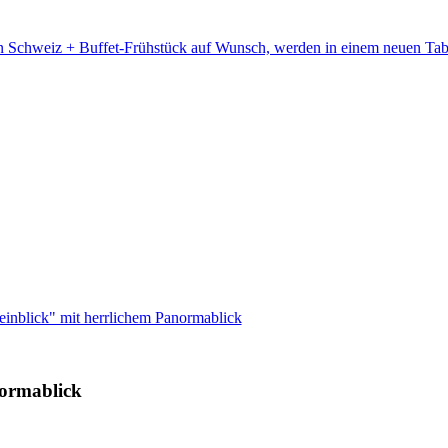
en Schweiz + Buffet-Frühstück auf Wunsch, werden in einem neuen Tab
inblick" mit herrlichem Panormablick
normablick