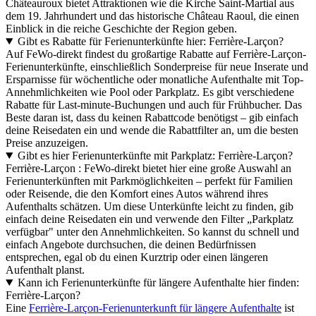
Châteauroux bietet Attraktionen wie die Kirche Saint-Martial aus
dem 19. Jahrhundert und das historische Château Raoul, die einen
Einblick in die reiche Geschichte der Region geben.
Gibt es Rabatte für Ferienunterkünfte hier: Ferrière-Larçon?
Auf FeWo-direkt findest du großartige Rabatte auf Ferrière-Larçon-
Ferienunterkünfte, einschließlich Sonderpreise für neue Inserate und
Ersparnisse für wöchentliche oder monatliche Aufenthalte mit Top-
Annehmlichkeiten wie Pool oder Parkplatz. Es gibt verschiedene
Rabatte für Last-minute-Buchungen und auch für Frühbucher. Das
Beste daran ist, dass du keinen Rabattcode benötigst – gib einfach
deine Reisedaten ein und wende die Rabattfilter an, um die besten
Preise anzuzeigen.
Gibt es hier Ferienunterkünfte mit Parkplatz: Ferrière-Larçon?
Ferrière-Larçon : FeWo-direkt bietet hier eine große Auswahl an
Ferienunterkünften mit Parkmöglichkeiten – perfekt für Familien
oder Reisende, die den Komfort eines Autos während ihres
Aufenthalts schätzen. Um diese Unterkünfte leicht zu finden, gib
einfach deine Reisedaten ein und verwende den Filter „Parkplatz
verfügbar" unter den Annehmlichkeiten. So kannst du schnell und
einfach Angebote durchsuchen, die deinen Bedürfnissen
entsprechen, egal ob du einen Kurztrip oder einen längeren
Aufenthalt planst.
Kann ich Ferienunterkünfte für längere Aufenthalte hier finden:
Ferrière-Larçon?
Eine
Ferrière-Larçon-Ferienunterkunft für längere Aufenthalte
ist