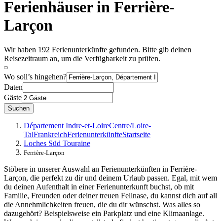
Ferienhäuser in Ferrière-
Larçon
Wir haben 192 Ferienunterkünfte gefunden. Bitte gib deinen
Reisezeitraum an, um die Verfügbarkeit zu prüfen.
Wo soll’s hingehen?
Daten
Gäste
Suchen
Département Indre-et-Loire
Centre/Loire-
Tal
Frankreich
Ferienunterkünfte
Startseite
Loches Süd Touraine
Ferrière-Larçon
Stöbere in unserer Auswahl an Ferienunterkünften in Ferrière-
Larçon, die perfekt zu dir und deinem Urlaub passen. Egal, mit wem
du deinen Aufenthalt in einer Ferienunterkunft buchst, ob mit
Familie, Freunden oder deiner treuen Fellnase, du kannst dich auf all
die Annehmlichkeiten freuen, die du dir wünschst. Was alles so
dazugehört? Beispielsweise ein Parkplatz und eine Klimaanlage.