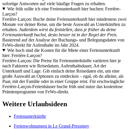
sofortige Antworten auf viele häufige Fragen zu erhalten.
Wie früh sollte ich eine Ferienunterkunft hier buchen: Ferrière-
Larçon?
Ferrière-Larçon: Buche deine Ferienunterkunft hier mindestens zwei
Monate vor deiner Reise, um die beste Auswahl an Unterkünften zu
erhalten.
Außerdem wirst du feststellen, dass je früher du deine
Ferienunterkunft buchst, desto besser ist in der Regel der Preis.
Basierend auf der Analyse der Buchungs- und Belegungsdaten von
FeWo-direkt für Aufenthalte im Jahr 2024.
Wie hoch sind die Kosten für die Miete einer Ferienunterkunft
hier: Ferrière-Larçon?
Ferrière-Larçon: Die Preise für Ferienunterkünfte variieren hier je
nach Faktoren wie Reisedatum, Aufenthaltsdauer, Art der
Unterkunft und Lage. Gib einfach deine Reisedaten ein, um eine
große Auswahl an Optionen zu entdecken – egal, ob du alleine, als
Paar, mit der Familie oder in einer Gruppe reist. Für erschwingliche
Ferrière-Larçon-Ferienhäuser buche früh und nutze das kostenlose
Prämienprogramm von FeWo-direkt.
Weitere Urlaubsideen
Ferienunterkünfte
Ferienwohnungen in Le Grand-Pressigny