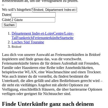
Reisezeitraum an, um die Verfügbarkeit zu prüfen.
Wo soll’s hingehen?
Daten
Gäste
Suchen
Département Indre-et-Loire
Centre/Loire-
Tal
Frankreich
Ferienunterkünfte
Startseite
Loches Süd Touraine
Bridoré
Lass dich von unserer Auswahl an Ferienunterkünften in Bridoré
inspirieren und finde genau das, was dir vorschwebt.
Ferienunterkünfte bieten dir für deinen Aufenthalt mit Freunden,
Familie oder Haustieren eine Reihe toller Annehmlichkeiten,
beispielsweise WLAN, eine Waschmaschine und einen Trockner.
Was auch immer du dir vorstellst, du findest bestimmt die
Unterkunft, die allen gefällt und allen Bedürfnissen gerecht wird –
dir steht ein vielfältiges Angebot mit allerlei Optionen zur
Verfügung, einschließlich Häusern, die über barrierarme Optionen
verfügen oder geeignet für Nichtraucher sind.
Finde Unterkünfte ganz nach deinem