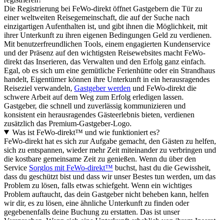
Die Registrierung bei FeWo-direkt öffnet Gastgebern die Tür zu
einer weltweiten Reisegemeinschaft, die auf der Suche nach
einzigartigen Aufenthalten ist, und gibt ihnen die Möglichkeit, mit
ihrer Unterkunft zu ihren eigenen Bedingungen Geld zu verdienen.
Mit benutzerfreundlichen Tools, einem engagierten Kundenservice
und der Präsenz auf den wichtigsten Reisewebsites macht FeWo-
direkt das Inserieren, das Verwalten und den Erfolg ganz einfach.
Egal, ob es sich um eine gemütliche Ferienhütte oder ein Strandhaus
handelt, Eigentümer können ihre Unterkunft in ein herausragendes
Reiseziel verwandeln,
Gastgeber werden
und FeWo-direkt die
schwere Arbeit auf dem Weg zum Erfolg erledigen lassen.
Gastgeber, die schnell und zuverlässig kommunizieren und
konsistent ein herausragendes Gästeerlebnis bieten, verdienen
zusätzlich das Premium-Gastgeber-Logo.
Was ist FeWo-direkt™ und wie funktioniert es?
FeWo-direkt hat es sich zur Aufgabe gemacht, den Gästen zu helfen,
sich zu entspannen, wieder mehr Zeit miteinander zu verbringen und
die kostbare gemeinsame Zeit zu genießen. Wenn du über den
Service
Sorglos mit FeWo-direkt™
buchst, hast du die Gewissheit,
dass du geschützt bist und dass wir unser Bestes tun werden, um das
Problem zu lösen, falls etwas schiefgeht. Wenn ein wichtiges
Problem auftaucht, das dein Gastgeber nicht beheben kann, helfen
wir dir, es zu lösen, eine ähnliche Unterkunft zu finden oder
gegebenenfalls deine Buchung zu erstatten. Das ist unser