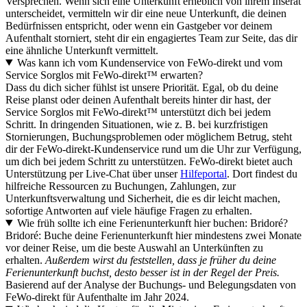
Versprechen. Wenn sich eine Unterkunft erheblich von ihrem Inserat
unterscheidet, vermitteln wir dir eine neue Unterkunft, die deinen
Bedürfnissen entspricht, oder wenn ein Gastgeber vor deinem
Aufenthalt storniert, steht dir ein engagiertes Team zur Seite, das dir
eine ähnliche Unterkunft vermittelt.
Was kann ich vom Kundenservice von FeWo-direkt und vom
Service Sorglos mit FeWo-direkt™ erwarten?
Dass du dich sicher fühlst ist unsere Priorität. Egal, ob du deine
Reise planst oder deinen Aufenthalt bereits hinter dir hast, der
Service Sorglos mit FeWo-direkt™ unterstützt dich bei jedem
Schritt. In dringenden Situationen, wie z. B. bei kurzfristigen
Stornierungen, Buchungsproblemen oder möglichem Betrug, steht
dir der FeWo-direkt-Kundenservice rund um die Uhr zur Verfügung,
um dich bei jedem Schritt zu unterstützen. FeWo-direkt bietet auch
Unterstützung per Live-Chat über unser
Hilfeportal
. Dort findest du
hilfreiche Ressourcen zu Buchungen, Zahlungen, zur
Unterkunftsverwaltung und Sicherheit, die es dir leicht machen,
sofortige Antworten auf viele häufige Fragen zu erhalten.
Wie früh sollte ich eine Ferienunterkunft hier buchen: Bridoré?
Bridoré: Buche deine Ferienunterkunft hier mindestens zwei Monate
vor deiner Reise, um die beste Auswahl an Unterkünften zu
erhalten.
Außerdem wirst du feststellen, dass je früher du deine
Ferienunterkunft buchst, desto besser ist in der Regel der Preis.
Basierend auf der Analyse der Buchungs- und Belegungsdaten von
FeWo-direkt für Aufenthalte im Jahr 2024.