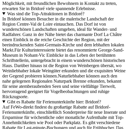
Möglichkeit, mit freundlichen Bewohnern in Kontakt zu treten,
erwarten Sie in Bridoré viele spannende Erlebnisse.
Was sind die Top-Attraktionen in Bridoré?
In Bridoré können Besucher in die malerische Landschaft der
Region Centre-Val de Loire eintauchen. Das Dorf ist von
wunderschönen Landschaften umgeben, ideal für Wander- und
Radfahrer. Ganz in der Nähe bietet das charmante Dorf La Châtre
einen Einblick in die reiche Geschichte der Region, mit der
beeindruckenden Saint-Germain-Kirche und dem lebhaften lokalen
Markt.Für Kulturinteressierte bietet das renommierte George-Sand-
Museum in Nohant-Vic Einblicke in das Leben der berühmten
Schriftstellerin, untergebracht in einem wunderschönen historischen
Haus. Darüber hinaus ist die Region von Weinbergen übersät, wo
Weinliebhaber lokale Weingüter erkunden und die exquisiten Weine
der Gegend probieren können.Naturliebhaber können auch den
nahe gelegenen Regionalen Naturpark Brenne erkunden, bekannt
für seine atemberaubenden Seen und seine vielfältige Tierwelt,
hervorragend geeignet für Vogelbeobachtungen und ruhige
Rückzugsorte.
Gibt es Rabatte für Ferienunterkünfte hier: Bridoré?
Auf FeWo-direkt findest du großartige Rabatte auf Bridoré-
Ferienunterkünfte, einschließlich Sonderpreise für neue Inserate und
Ersparnisse für wöchentliche oder monatliche Aufenthalte mit Top-
Annehmlichkeiten wie Pool oder Parkplatz. Es gibt verschiedene
Rabatte für Last-minute-Buchungen und auch für Frühbucher. Das