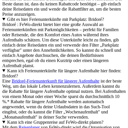
Beste daran ist, dass du keinen Rabattcode benötigst – gib einfach
deine Reisedaten ein und wende die Rabattfilter an, um die besten
Preise anzuzeigen.
Gibt es hier Ferienunterkünfte mit Parkplatz: Bridoré?
Bridoré : FeWo-direkt bietet hier eine große Auswahl an
Ferienunterkünften mit Parkmöglichkeiten – perfekt für Familien
oder Reisende, die den Komfort eines Autos während ihres
Aufenthalts schätzen. Um diese Unterkünfte leicht zu finden, gib
einfach deine Reisedaten ein und verwende den Filter „Parkplatz
verfügbar" unter den Annehmlichkeiten. So kannst du schnell und
einfach Angebote durchsuchen, die deinen Bedürfnissen
entsprechen, egal ob du einen Kurztrip oder einen längeren
Aufenthalt planst.
Kann ich Ferienunterkünfte für längere Aufenthalte hier finden:
Bridoré?
Eine
Bridoré-Ferienunterkunft für längere Aufenthalte
ist der beste
Weg, um das lokale Leben kennenzulernen. Außerdem kannst du
die Rabatte für längere Aufenthalte optimal nutzen. Bei Aufenthalten
von einem Monat oder einer Woche sparst du durchschnittlich 10
%.* Rabatte für längere Aufenthalte werden automatisch
angewendet, wenn du deine Urlaubsdaten in das Such-Tool
eingibst, oder du kannst die Filter „Wochenaufenthalt" und
„Monatsaufenthalt" in deiner Suche verwenden.
Kann ich eine Gruppenreise auf FeWo-direkt planen?
Mit dem
Reiseplaner
von FeWo-direkt wird die Organisation von