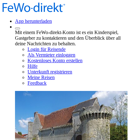
App herunterladen
Mit einem FeWo-direkt-Konto ist es ein Kinderspiel,
Gastgeber zu kontaktieren und den Überblick über all
deine Nachrichten zu behalten.
Login für Reisende
Als Vermieter einloggen
Kostenloses Konto erstellen
Hilfe
Unterkunft registrieren
Meine Reisen
Feedback