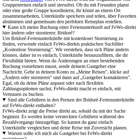
Gruppenreisen einfach und stressfrei. Ob du mit Freunden planst
oder eine große Gruppe koordinierst, ihr könnt an einem Ort
zusammenarbeiten, Unterkünfte speichern und teilen, über Favoriten
abstimmen und gemeinsam den perfekten Reiseplan erstellen.
Kann ich meine Buchung einer Ferienunterkunft auf FeWo-direkt
hier ändern oder stornieren: Bridoré?
Um Bridoré-Ferienunterkünfte mit kostenloser Stornierung zu
finden, verwende einfach FeWo-direkts praktischen Suchfilter
„Kostenlose Stornierung". Wir verstehen, dass sich Pläne ändern
können, daher ist es einfach, Unterkünfte herauszufiltern, die dir
Flexibilität bieten. Wenn du Änderungen an einer bestehenden
Buchung vornehmen musst, sende deinem Gastgeber eine
Nachricht. Gehe in deinem Konto zu „Meine Reisen", klicke auf
„Ändern oder stornieren" und dann auf „Gastgeber kontaktieren".
Egal, ob du deine Pläne anpasst oder nach flexiblen
Zahlungsoptionen suchst, FeWo-direkt macht es einfach, mit
Vertrauen zu buchen.
Sind alle Gebühren in den Preisen der Bridoré-Ferienunterkünfte
auf FeWo-direkt enthalten?
FeWo-direkt zeigt die Preise direkt an, sobald du mit der Suche
beginnst. Es werden keine versteckten Gebühren während des
Bezahlvorgangs hinzugefügt. So kannst du ganz einfach
Unterkünfte vergleichen und deine Reise mit Zuversicht planen.
Warum sollte ich mich als Gastgeber bei FeWo-direkt
registrieren?