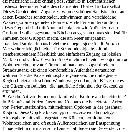
die malerische Küste entlang des Atlantiks in Betracht ziehen,
insbesondere in der Nähe des charmanten Dorfes Bridoré selbst.
Dieses Gebiet bietet Zugang zu wunderschönen Sandstränden, an
denen Besucher sonnenbaden, schwimmen und verschiedene
Wassersportarten genießen können. Viele Ferienunterkünfte in
dieser Gegend sind mit Annehmlichkeiten wie Außenterrassen,
Grills und voll ausgestatteten Küchen ausgestattet, was sie ideal für
Familien oder Gruppen macht, die am Meer entspannen
möchten.Darüber hinaus bietet die nahegelegene Stadt Piriac-sur-
Mer weitere Möglichkeiten für Strandmietobjekte, oft mit
atemberaubendem Meerblick und einfachem Zugang zu lokalen
Märkten und Cafés. Erwarten Sie Annehmlichkeiten wie geräumige
Wohnbereiche, private Gärten und manchmal sogar direkten
Strandzugang, die einen komfortablen Aufenthalt garantieren,
während Sie die Küstenatmosphäre genießen.Die umliegende
Region bietet auch schöne Wanderwege entlang der Küste, die es
den Gästen ermöglichen, die natürliche Schönheit der Gegend zu
erkunden.
Welche Art von Ferienunterkunft ist in Bridoré am beliebtesten?
In Bridoré sind Ferienhäuser und Cottages die beliebtesten Arten
von Ferienunterkünften, mit mehreren Optionen in der gesamten
Region. Diese Objekte bieten typischerweise eine heimelige
Atmosphäre mit voll ausgestatteten Küchen, komfortablen
Wohnbereichen und oft auch Außenbereichen zur Entspannung.
Eingebettet in die malerische Landschaft bieten sie Reisenden, die