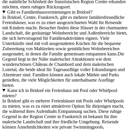
die natürliche Schönheit der französischen Region Centre erkunden
möchten, einen ruhigen Rückzugsort.
Gibt es Familienhausvermietungen in Bridoré?
In Bridoré, Centre, Frankreich, gibt es mehrere familienfreundliche
Ferienhäuser, was es zu einer ausgezeichneten Wahl für Reisende
mit Kindern macht. Besucher finden diese Häuser in der charmanten
Landschaft, die geräumige Wohnbereiche und Außenbereiche bietet,
die sich hervorragend für Familienaktivitäten eignen. Viele
Unterkünfte sind mit voll ausgestatteten Küchen für die bequeme
Zubereitung von Mahlzeiten sowie gemütlichen Wohnbereichen
ausgestattet, in denen die Familie gemeinsam entspannen kann.Die
Gegend liegt in der Nähe malerischer Attraktionen wie dem
wunderschönen Château de Chambord und dem malerischen
Loiretal, die beide ideal für Tagesausflüge voller Erkundungen und
Abenteuer sind. Familien können auch lokale Märkte und Parks
genießen, die viele Möglichkeiten für unterhaltsame Ausflüge
bieten.
Kann ich in Bridoré ein Ferienhaus mit Pool oder Whirlpool
mieten?
In Bridoré gibt es mehrere Ferienhäuser mit Pools oder Whirlpools
zu mieten, was es zu einer attraktiven Option für diejenigen macht,
die während ihres Aufenthalts Entspannung suchen. Diese ruhige
Gegend in der Region Centre in Frankreich ist bekannt für ihre
malerische Landschaft und ihre friedliche Umgebung. Reisende
können Annehmlichkeiten wie private Swimmingpools,