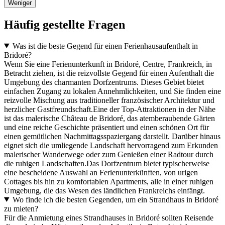
Weniger
Häufig gestellte Fragen
Was ist die beste Gegend für einen Ferienhausaufenthalt in
Bridoré?
Wenn Sie eine Ferienunterkunft in Bridoré, Centre, Frankreich, in
Betracht ziehen, ist die reizvollste Gegend für einen Aufenthalt die
Umgebung des charmanten Dorfzentrums. Dieses Gebiet bietet
einfachen Zugang zu lokalen Annehmlichkeiten, und Sie finden eine
reizvolle Mischung aus traditioneller französischer Architektur und
herzlicher Gastfreundschaft.Eine der Top-Attraktionen in der Nähe
ist das malerische Château de Bridoré, das atemberaubende Gärten
und eine reiche Geschichte präsentiert und einen schönen Ort für
einen gemütlichen Nachmittagsspaziergang darstellt. Darüber hinaus
eignet sich die umliegende Landschaft hervorragend zum Erkunden
malerischer Wanderwege oder zum Genießen einer Radtour durch
die ruhigen Landschaften.Das Dorfzentrum bietet typischerweise
eine bescheidene Auswahl an Ferienunterkünften, von urigen
Cottages bis hin zu komfortablen Apartments, alle in einer ruhigen
Umgebung, die das Wesen des ländlichen Frankreichs einfängt.
Wo finde ich die besten Gegenden, um ein Strandhaus in Bridoré
zu mieten?
Für die Anmietung eines Strandhauses in Bridoré sollten Reisende