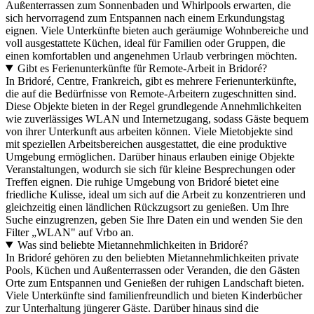
Außenterrassen zum Sonnenbaden und Whirlpools erwarten, die
sich hervorragend zum Entspannen nach einem Erkundungstag
eignen. Viele Unterkünfte bieten auch geräumige Wohnbereiche und
voll ausgestattete Küchen, ideal für Familien oder Gruppen, die
einen komfortablen und angenehmen Urlaub verbringen möchten.
Gibt es Ferienunterkünfte für Remote-Arbeit in Bridoré?
In Bridoré, Centre, Frankreich, gibt es mehrere Ferienunterkünfte,
die auf die Bedürfnisse von Remote-Arbeitern zugeschnitten sind.
Diese Objekte bieten in der Regel grundlegende Annehmlichkeiten
wie zuverlässiges WLAN und Internetzugang, sodass Gäste bequem
von ihrer Unterkunft aus arbeiten können. Viele Mietobjekte sind
mit speziellen Arbeitsbereichen ausgestattet, die eine produktive
Umgebung ermöglichen. Darüber hinaus erlauben einige Objekte
Veranstaltungen, wodurch sie sich für kleine Besprechungen oder
Treffen eignen. Die ruhige Umgebung von Bridoré bietet eine
friedliche Kulisse, ideal um sich auf die Arbeit zu konzentrieren und
gleichzeitig einen ländlichen Rückzugsort zu genießen. Um Ihre
Suche einzugrenzen, geben Sie Ihre Daten ein und wenden Sie den
Filter „WLAN" auf Vrbo an.
Was sind beliebte Mietannehmlichkeiten in Bridoré?
In Bridoré gehören zu den beliebten Mietannehmlichkeiten private
Pools, Küchen und Außenterrassen oder Veranden, die den Gästen
Orte zum Entspannen und Genießen der ruhigen Landschaft bieten.
Viele Unterkünfte sind familienfreundlich und bieten Kinderbücher
zur Unterhaltung jüngerer Gäste. Darüber hinaus sind die