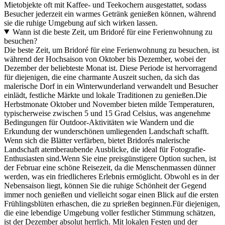
Mietobjekte oft mit Kaffee- und Teekochern ausgestattet, sodass
Besucher jederzeit ein warmes Getränk genießen können, während
sie die ruhige Umgebung auf sich wirken lassen.
Wann ist die beste Zeit, um Bridoré für eine Ferienwohnung zu
besuchen?
Die beste Zeit, um Bridoré für eine Ferienwohnung zu besuchen, ist
während der Hochsaison von Oktober bis Dezember, wobei der
Dezember der beliebteste Monat ist. Diese Periode ist hervorragend
für diejenigen, die eine charmante Auszeit suchen, da sich das
malerische Dorf in ein Winterwunderland verwandelt und Besucher
einlädt, festliche Märkte und lokale Traditionen zu genießen.Die
Herbstmonate Oktober und November bieten milde Temperaturen,
typischerweise zwischen 5 und 15 Grad Celsius, was angenehme
Bedingungen für Outdoor-Aktivitäten wie Wandern und die
Erkundung der wunderschönen umliegenden Landschaft schafft.
Wenn sich die Blätter verfärben, bietet Bridorés malerische
Landschaft atemberaubende Ausblicke, die ideal für Fotografie-
Enthusiasten sind.Wenn Sie eine preisgünstigere Option suchen, ist
der Februar eine schöne Reisezeit, da die Menschenmassen dünner
werden, was ein friedlicheres Erlebnis ermöglicht. Obwohl es in der
Nebensaison liegt, können Sie die ruhige Schönheit der Gegend
immer noch genießen und vielleicht sogar einen Blick auf die ersten
Frühlingsblüten erhaschen, die zu sprießen beginnen.Für diejenigen,
die eine lebendige Umgebung voller festlicher Stimmung schätzen,
ist der Dezember absolut herrlich. Mit lokalen Festen und der