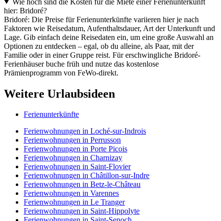
Wie hoch sind die Kosten für die Miete einer Ferienunterkunft
hier: Bridoré?
Bridoré: Die Preise für Ferienunterkünfte variieren hier je nach
Faktoren wie Reisedatum, Aufenthaltsdauer, Art der Unterkunft und
Lage. Gib einfach deine Reisedaten ein, um eine große Auswahl an
Optionen zu entdecken – egal, ob du alleine, als Paar, mit der
Familie oder in einer Gruppe reist. Für erschwingliche Bridoré-
Ferienhäuser buche früh und nutze das kostenlose
Prämienprogramm von FeWo-direkt.
Weitere Urlaubsideen
Ferienunterkünfte
Ferienwohnungen in Loché-sur-Indrois
Ferienwohnungen in Perrusson
Ferienwohnungen in Porte Picois
Ferienwohnungen in Charnizay
Ferienwohnungen in Saint-Flovier
Ferienwohnungen in Châtillon-sur-Indre
Ferienwohnungen in Betz-le-Château
Ferienwohnungen in Varennes
Ferienwohnungen in Le Tranger
Ferienwohnungen in Saint-Hippolyte
Ferienwohnungen in Saint-Senoch