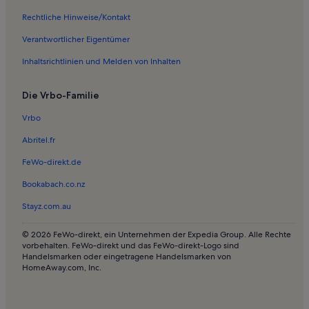
Haustierfreundliche Ferienunterkünfte nahe Schweriner See
Rechtliche Hinweise/Kontakt
Resorts in Schweriner See
Verantwortlicher Eigentümer
Pensionen in Schweriner See
Inhaltsrichtlinien und Melden von Inhalten
Häuser in Godern
Die Vrbo-Familie
Ferienwohnungen und Apartments in Godern
Ferienunterkünfte für Familien in Dobin am See
Vrbo
Haustierfreundliche Ferienunterkünfte in Dobin am See
Abritel.fr
Ferienwohnungen und Apartments in Dobin am See
FeWo-direkt.de
Hausboote in Badestelle Pinnower See
Bookabach.co.nz
Häuser in Dümmer
Stayz.com.au
Ferienunterkünfte am See in Dümmer
© 2026 FeWo-direkt, ein Unternehmen der Expedia Group. Alle Rechte
Ferienwohnungen und Apartments in Dümmer
vorbehalten. FeWo-direkt und das FeWo-direkt-Logo sind
Handelsmarken oder eingetragene Handelsmarken von
Ferienunterkünfte für Familien in Rögnitz
HomeAway.com, Inc.
Lodges in Naturschutzgebiet Sonnenberg
Villen in Naturschutzgebiet Sonnenberg