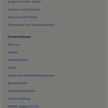
Sorglos mit FeWo-direkt™
Ferienwohnungen in Mecklenburg-Vorpommern
Vertrauen und Sicherheit
Ferienwohnungen in Alt Zachun
Ressourcen für Partner
Ferienwohnungen in Moraas
Ferienhäuser und Urlaubsinspiration
Ferienwohnungen in Walsmühlen
Ferienwohnungen in Holthusen
Unternehmen
Ferienwohnungen in Boldela
Über uns
Ferienwohnungen in Sülstorf
Karriere
Ferienwohnungen in Rastow
Affiliate-Partner
Ferienwohnungen in Pampow
Presse
Ferienwohnungen in Hülseburg
Allgemeine Geschäftsbedingungen
Ferienwohnungen in Dümmer See
Barrierefreiheit
Ferienwohnungen in Stralendorf
Datenschutzrichtlinie
Ferienwohnungen in Schwerin
Ferienunterkünfte am Meer nahe Schweriner See
Cookie-Erklärung
Häuser in Schweriner See
Melden illegaler Inhalte