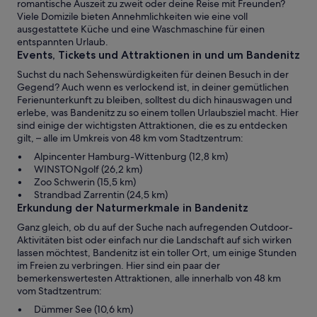
romantische Auszeit zu zweit oder deine Reise mit Freunden?
Viele Domizile bieten Annehmlichkeiten wie eine voll
ausgestattete Küche und eine Waschmaschine für einen
entspannten Urlaub.
Events, Tickets und Attraktionen in und um Bandenitz
Suchst du nach Sehenswürdigkeiten für deinen Besuch in der
Gegend? Auch wenn es verlockend ist, in deiner gemütlichen
Ferienunterkunft zu bleiben, solltest du dich hinauswagen und
erlebe, was Bandenitz zu so einem tollen Urlaubsziel macht. Hier
sind einige der wichtigsten Attraktionen, die es zu entdecken
gilt, – alle im Umkreis von 48 km vom Stadtzentrum:
Alpincenter Hamburg-Wittenburg (12,8 km)
WINSTONgolf (26,2 km)
Zoo Schwerin (15,5 km)
Strandbad Zarrentin (24,5 km)
Erkundung der Naturmerkmale in Bandenitz
Ganz gleich, ob du auf der Suche nach aufregenden Outdoor-
Aktivitäten bist oder einfach nur die Landschaft auf sich wirken
lassen möchtest, Bandenitz ist ein toller Ort, um einige Stunden
im Freien zu verbringen. Hier sind ein paar der
bemerkenswertesten Attraktionen, alle innerhalb von 48 km
vom Stadtzentrum:
Dümmer See (10,6 km)