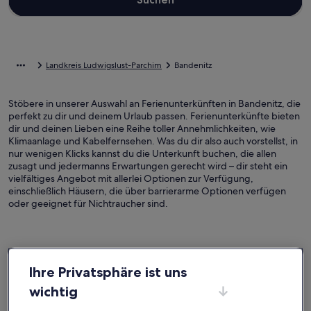
Landkreis Ludwigslust-Parchim
Bandenitz
Stöbere in unserer Auswahl an Ferienunterkünften in Bandenitz, die
perfekt zu dir und deinem Urlaub passen. Ferienunterkünfte bieten
dir und deinen Lieben eine Reihe toller Annehmlichkeiten, wie
Klimaanlage und Kabelfernsehen. Was du dir also auch vorstellst, in
nur wenigen Klicks kannst du die Unterkunft buchen, die allen
zusagt und jedermanns Erwartungen gerecht wird – dir steht ein
vielfältiges Angebot mit allerlei Optionen zur Verfügung,
einschließlich Häusern, die über barrierarme Optionen verfügen
oder geeignet für Nichtraucher sind.
Finde Unterkünfte ganz nach deinem
Ihre Privatsphäre ist uns
Geschmack
wichtig
Suche nach Ferienhäusern
Suche nach Ferienwohnungen oder 
Suche nach 