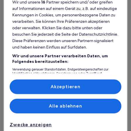
Wir und unsere
16
Partner speichern und/ oder greifen
auf Informationen auf einem Gerät zu, z.B. auf eindeutige
Kennungen in Cookies, um personenbezogene Daten zu
verarbeiten. Sie können Ihre Präferenzen akzeptieren
oder verwalten. Klicken Sie dazu bitte unten oder
besuchen Sie jederzeit die Seite der Datenschutzrichtlinie.
Diese Präferenzen werden unseren Partnern signalisiert
und haben keinen Einfluss auf Surfdaten.
Wir und unsere Partner verarbeiten Daten, um
Ferienhaus
Ferienwohnung/Apartment
Ferienhütt
Folgendes bereitzustellen:
Verwendung genauer Standortdaten. Endgeräteeigenschaften zur
Bandenitz: Finde deine perfekte
Identifikation aktiv abfragen. Speichern von oder Zugriff auf
Informationen auf einem Endgerät. Personalisierte Werbung und
Unterkunft
Inhalte, Messung von Werbeleistung und der Performance von Inhalten,
Zielgruppenforschung sowie Entwicklung und Verbesserung von
Akzeptieren
Angeboten.
Weitere Infos zu Ferienhaus Seebrise mit Strand, Sauna, K
Weitere I
Liste der Partner (Lieferanten)
Alle ablehnen
Zwecke anzeigen