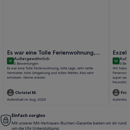
Weitere Infos zu Ferienwohnung Am Strand, Schwerin
Weitere I
Es war eine Tolle Ferienwohnung,
Exzell
außergewöhnlich
auße
tolle Lage, sehr nette Vermieter,
Außergewöhnlich
Auße
10
10
10 von 10
10 von 1
2 Bewertungen
3 Bew
tolle Umgebun ...
(2
(3
Es war eine Tolle Ferienwohnung, tolle Lage, sehr nette
Wir haben 
bewertungen)
bewe
Vermieter, tolle Umgebung und tolles Wetter. Also sehr
Ferienwoh
erholsam. Gerne wieder
super saub
freundlich
Christel M.
Fried
Aufenthalt im Aug. 2025
Aufenthalt
Einfach sorglos
Mit unserer Mit-Vertrauen-Buchen-Garantie bieten wir dir rund
um die Uhr Unterstützung