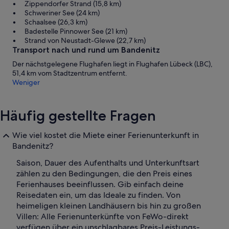
Zippendorfer Strand (15,8 km)
Schweriner See (24 km)
Schaalsee (26,3 km)
Badestelle Pinnower See (21 km)
Strand von Neustadt-Glewe (22,7 km)
Transport nach und rund um Bandenitz
Der nächstgelegene Flughafen liegt in Flughafen Lübeck (LBC),
51,4 km vom Stadtzentrum entfernt.
Weniger
Häufig gestellte Fragen
Wie viel kostet die Miete einer Ferienunterkunft in
Bandenitz?
Saison, Dauer des Aufenthalts und Unterkunftsart
zählen zu den Bedingungen, die den Preis eines
Ferienhauses beeinflussen. Gib einfach deine
Reisedaten ein, um das Ideale zu finden. Von
heimeligen kleinen Landhäusern bis hin zu großen
Villen: Alle Ferienunterkünfte von FeWo-direkt
verfügen über ein unschlagbares Preis-Leistungs-