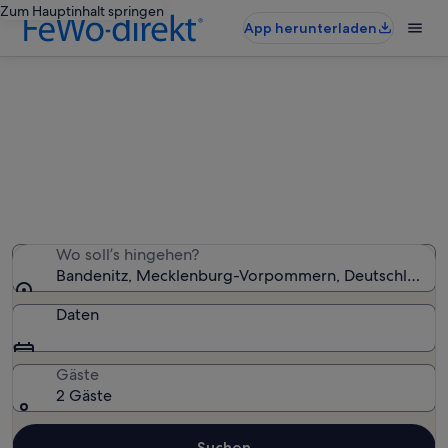
Zum Hauptinhalt springen
App herunterladen
Ferienwohnungen & Ferienhäuser
in Bandenitz
Wir haben 223 Ferienunterkünfte gefunden. Bitte gib
deinen Reisezeitraum an, um die Verfügbarkeit zu
prüfen.
Wo soll’s hingehen?
Bandenitz, Mecklenburg-Vorpommern, Deutschland
Daten
Gäste
2 Gäste
Suchen