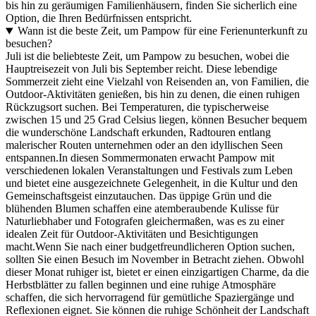
bis hin zu geräumigen Familienhäusern, finden Sie sicherlich eine
Option, die Ihren Bedürfnissen entspricht.
Wann ist die beste Zeit, um Pampow für eine Ferienunterkunft zu
besuchen?
Juli ist die beliebteste Zeit, um Pampow zu besuchen, wobei die
Hauptreisezeit von Juli bis September reicht. Diese lebendige
Sommerzeit zieht eine Vielzahl von Reisenden an, von Familien, die
Outdoor-Aktivitäten genießen, bis hin zu denen, die einen ruhigen
Rückzugsort suchen. Bei Temperaturen, die typischerweise
zwischen 15 und 25 Grad Celsius liegen, können Besucher bequem
die wunderschöne Landschaft erkunden, Radtouren entlang
malerischer Routen unternehmen oder an den idyllischen Seen
entspannen.In diesen Sommermonaten erwacht Pampow mit
verschiedenen lokalen Veranstaltungen und Festivals zum Leben
und bietet eine ausgezeichnete Gelegenheit, in die Kultur und den
Gemeinschaftsgeist einzutauchen. Das üppige Grün und die
blühenden Blumen schaffen eine atemberaubende Kulisse für
Naturliebhaber und Fotografen gleichermaßen, was es zu einer
idealen Zeit für Outdoor-Aktivitäten und Besichtigungen
macht.Wenn Sie nach einer budgetfreundlicheren Option suchen,
sollten Sie einen Besuch im November in Betracht ziehen. Obwohl
dieser Monat ruhiger ist, bietet er einen einzigartigen Charme, da die
Herbstblätter zu fallen beginnen und eine ruhige Atmosphäre
schaffen, die sich hervorragend für gemütliche Spaziergänge und
Reflexionen eignet. Sie können die ruhige Schönheit der Landschaft