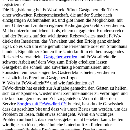
registrieren?
Die Registrierung bei FeWo-direkt öffnet Gastgebern die Tür zu
einer weltweiten Reisegemeinschaft, die auf der Suche nach
einzigartigen Aufenthalten ist, und gibt ihnen die Möglichkeit, mit
ihrer Unterkunft zu ihren eigenen Bedingungen Geld zu verdienen.
Mit benutzerfreundlichen Tools, einem engagierten Kundenservice
und der Präsenz auf den wichtigsten Reisewebsites macht FeWo-
direkt das Inserieren, das Verwalten und den Erfolg ganz einfach.
Egal, ob es sich um eine gemütliche Ferienhütte oder ein Strandhaus
handelt, Eigentümer können ihre Unterkunft in ein herausragendes
Reiseziel verwandeln,
Gastgeber werden
und FeWo-direkt die
schwere Arbeit auf dem Weg zum Erfolg erledigen lassen.
Gastgeber, die schnell und zuverlässig kommunizieren und
konsistent ein herausragendes Gästeerlebnis bieten, verdienen
zusätzlich das Premium-Gastgeber-Logo.
Was ist FeWo-direkt™ und wie funktioniert es?
FeWo-direkt hat es sich zur Aufgabe gemacht, den Gästen zu helfen,
sich zu entspannen, wieder mehr Zeit miteinander zu verbringen und
die kostbare gemeinsame Zeit zu genießen. Wenn du über den
Service
Sorglos mit FeWo-direkt™
buchst, hast du die Gewissheit,
dass du geschützt bist und dass wir unser Bestes tun werden, um das
Problem zu lösen, falls etwas schiefgeht. Wenn ein wichtiges
Problem auftaucht, das dein Gastgeber nicht beheben kann, helfen
wir dir, es zu lösen, eine ähnliche Unterkunft zu finden oder
gegebenenfalls deine Buchung zu erstatten. Das ist unser