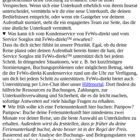
Versprechen. Wenn sich eine Unterkunft erheblich von ihrem Inserat
unterscheidet, vermitteln wir dir eine neue Unterkunft, die deinen
Bedürfnissen entspricht, oder wenn ein Gastgeber vor deinem
Aufenthalt storniert, steht dir ein engagiertes Team zur Seite, das dir
eine ähnliche Unterkunft vermittelt.
Was kann ich vom Kundenservice von FeWo-direkt und vom
Service Sorglos mit FeWo-direkt™ erwarten?
Dass du dich sicher fühlst ist unsere Priorität. Egal, ob du deine
Reise planst oder deinen Aufenthalt bereits hinter dir hast, der
Service Sorglos mit FeWo-direkt™ unterstützt dich bei jedem
Schritt. In dringenden Situationen, wie z. B. bei kurzfristigen
Stornierungen, Buchungsproblemen oder möglichem Betrug, steht
dir der FeWo-direkt-Kundenservice rund um die Uhr zur Verfügung,
um dich bei jedem Schritt zu unterstützen. FeWo-direkt bietet auch
Unterstützung per Live-Chat über unser
Hilfeportal
. Dort findest du
hilfreiche Ressourcen zu Buchungen, Zahlungen, zur
Unterkunftsverwaltung und Sicherheit, die es dir leicht machen,
sofortige Antworten auf viele häufige Fragen zu erhalten.
Wie früh sollte ich eine Ferienunterkunft hier buchen: Pampow?
Pampow: Buche deine Ferienunterkunft hier mindestens zwei
Monate vor deiner Reise, um die beste Auswahl an Unterkünften zu
erhalten.
Außerdem wirst du feststellen, dass je früher du deine
Ferienunterkunft buchst, desto besser ist in der Regel der Preis.
Basierend auf der Analyse der Buchungs- und Belegungsdaten von