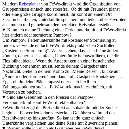
Mit dem
Reiseplaner
von FeWo-direkt wird die Organisation von
Gruppenreisen einfach und stressfrei. Ob du mit Freunden planst
oder eine große Gruppe koordinierst, ihr könnt an einem Ort
zusammenarbeiten, Unterkünfte speichern und teilen, über Favoriten
abstimmen und gemeinsam den perfekten Reiseplan erstellen.
Kann ich meine Buchung einer Ferienunterkunft auf FeWo-direkt
hier ändern oder stornieren: Pampow?
Um Pampow-Ferienunterkünfte mit kostenloser Stornierung zu
finden, verwende einfach FeWo-direkts praktischen Suchfilter
„Kostenlose Stornierung". Wir verstehen, dass sich Pläne ändern
können, daher ist es einfach, Unterkünfte herauszufiltern, die dir
Flexibilität bieten. Wenn du Änderungen an einer bestehenden
Buchung vornehmen musst, sende deinem Gastgeber eine
Nachricht. Gehe in deinem Konto zu „Meine Reisen", klicke auf
„Ändern oder stornieren" und dann auf „Gastgeber kontaktieren".
Egal, ob du deine Pläne anpasst oder nach flexiblen
Zahlungsoptionen suchst, FeWo-direkt macht es einfach, mit
Vertrauen zu buchen.
Sind alle Gebühren in den Preisen der Pampow-
Ferienunterkünfte auf FeWo-direkt enthalten?
FeWo-direkt zeigt die Preise direkt an, sobald du mit der Suche
beginnst. Es werden keine versteckten Gebühren während des
Bezahlvorgangs hinzugefügt. So kannst du ganz einfach
Unterkünfte vergleichen und deine Reise mit Zuversicht planen.
Warum sollte ich mich als Gastgeber bei FeWo-direkt