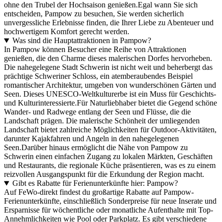
ohne den Trubel der Hochsaison genießen.Egal wann Sie sich
entscheiden, Pampow zu besuchen, Sie werden sicherlich
unvergessliche Erlebnisse finden, die Ihrer Liebe zu Abenteuer und
hochwertigem Komfort gerecht werden.
Was sind die Hauptattraktionen in Pampow?
In Pampow können Besucher eine Reihe von Attraktionen
genießen, die den Charme dieses malerischen Dorfes hervorheben.
Die nahegelegene Stadt Schwerin ist nicht weit und beherbergt das
prächtige Schweriner Schloss, ein atemberaubendes Beispiel
romantischer Architektur, umgeben von wunderschönen Gärten und
Seen. Dieses UNESCO-Weltkulturerbe ist ein Muss für Geschichts-
und Kulturinteressierte.Für Naturliebhaber bietet die Gegend schöne
Wander- und Radwege entlang der Seen und Flüsse, die die
Landschaft prägen. Die malerische Schönheit der umliegenden
Landschaft bietet zahlreiche Möglichkeiten für Outdoor-Aktivitäten,
darunter Kajakfahren und Angeln in den nahegelegenen
Seen.Darüber hinaus ermöglicht die Nähe von Pampow zu
Schwerin einen einfachen Zugang zu lokalen Märkten, Geschäften
und Restaurants, die regionale Küche präsentieren, was es zu einem
reizvollen Ausgangspunkt für die Erkundung der Region macht.
Gibt es Rabatte für Ferienunterkünfte hier: Pampow?
Auf FeWo-direkt findest du großartige Rabatte auf Pampow-
Ferienunterkünfte, einschließlich Sonderpreise für neue Inserate und
Ersparnisse für wöchentliche oder monatliche Aufenthalte mit Top-
Annehmlichkeiten wie Pool oder Parkplatz. Es gibt verschiedene