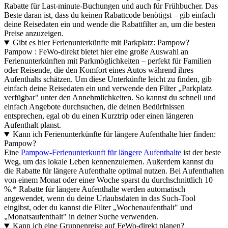
Rabatte für Last-minute-Buchungen und auch für Frühbucher. Das
Beste daran ist, dass du keinen Rabattcode benötigst – gib einfach
deine Reisedaten ein und wende die Rabattfilter an, um die besten
Preise anzuzeigen.
Gibt es hier Ferienunterkünfte mit Parkplatz: Pampow?
Pampow : FeWo-direkt bietet hier eine große Auswahl an
Ferienunterkünften mit Parkmöglichkeiten – perfekt für Familien
oder Reisende, die den Komfort eines Autos während ihres
Aufenthalts schätzen. Um diese Unterkünfte leicht zu finden, gib
einfach deine Reisedaten ein und verwende den Filter „Parkplatz
verfügbar" unter den Annehmlichkeiten. So kannst du schnell und
einfach Angebote durchsuchen, die deinen Bedürfnissen
entsprechen, egal ob du einen Kurztrip oder einen längeren
Aufenthalt planst.
Kann ich Ferienunterkünfte für längere Aufenthalte hier finden:
Pampow?
Eine
Pampow-Ferienunterkunft für längere Aufenthalte
ist der beste
Weg, um das lokale Leben kennenzulernen. Außerdem kannst du
die Rabatte für längere Aufenthalte optimal nutzen. Bei Aufenthalten
von einem Monat oder einer Woche sparst du durchschnittlich 10
%.* Rabatte für längere Aufenthalte werden automatisch
angewendet, wenn du deine Urlaubsdaten in das Such-Tool
eingibst, oder du kannst die Filter „Wochenaufenthalt" und
„Monatsaufenthalt" in deiner Suche verwenden.
Kann ich eine Gruppenreise auf FeWo-direkt planen?