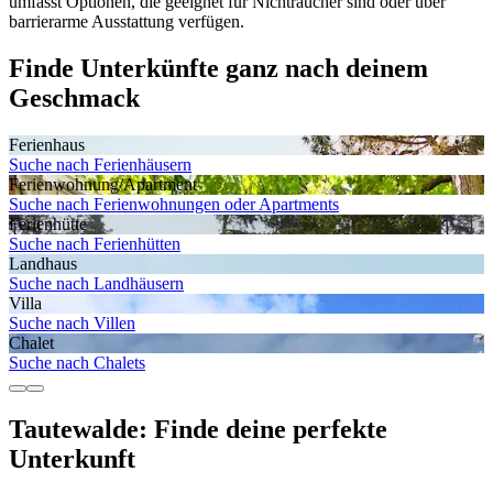
umfasst Optionen, die geeignet für Nichtraucher sind oder über
barrierarme Ausstattung verfügen.
Finde Unterkünfte ganz nach deinem
Geschmack
Ferienhaus
Suche nach Ferienhäusern
Ferienwohnung/Apartment
Suche nach Ferienwohnungen oder Apartments
Ferienhütte
Suche nach Ferienhütten
Landhaus
Suche nach Landhäusern
Villa
Suche nach Villen
Chalet
Suche nach Chalets
Tautewalde: Finde deine perfekte
Unterkunft