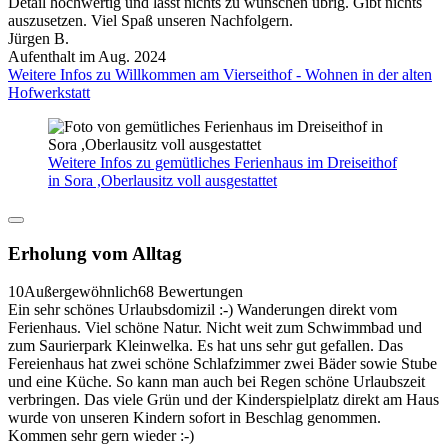
Detail hochwertig und lässt nichts zu wünschen übrig. Gibt nichts
auszusetzen. Viel Spaß unseren Nachfolgern.
Jürgen B.
Aufenthalt im Aug. 2024
Weitere Infos zu Willkommen am Vierseithof - Wohnen in der alten
Hofwerkstatt
Weitere Infos zu gemütliches Ferienhaus im Dreiseithof
in Sora ,Oberlausitz voll ausgestattet
Erholung vom Alltag
10
Außergewöhnlich
68 Bewertungen
Ein sehr schönes Urlaubsdomizil :-) Wanderungen direkt vom
Ferienhaus. Viel schöne Natur. Nicht weit zum Schwimmbad und
zum Saurierpark Kleinwelka. Es hat uns sehr gut gefallen. Das
Fereienhaus hat zwei schöne Schlafzimmer zwei Bäder sowie Stube
und eine Küche. So kann man auch bei Regen schöne Urlaubszeit
verbringen. Das viele Grün und der Kinderspielplatz direkt am Haus
wurde von unseren Kindern sofort in Beschlag genommen.
Kommen sehr gern wieder :-)