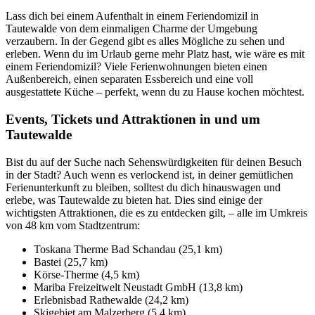
Lass dich bei einem Aufenthalt in einem Feriendomizil in
Tautewalde von dem einmaligen Charme der Umgebung
verzaubern. In der Gegend gibt es alles Mögliche zu sehen und
erleben. Wenn du im Urlaub gerne mehr Platz hast, wie wäre es mit
einem Feriendomizil? Viele Ferienwohnungen bieten einen
Außenbereich, einen separaten Essbereich und eine voll
ausgestattete Küche – perfekt, wenn du zu Hause kochen möchtest.
Events, Tickets und Attraktionen in und um
Tautewalde
Bist du auf der Suche nach Sehenswürdigkeiten für deinen Besuch
in der Stadt? Auch wenn es verlockend ist, in deiner gemütlichen
Ferienunterkunft zu bleiben, solltest du dich hinauswagen und
erlebe, was Tautewalde zu bieten hat. Dies sind einige der
wichtigsten Attraktionen, die es zu entdecken gilt, – alle im Umkreis
von 48 km vom Stadtzentrum:
Toskana Therme Bad Schandau (25,1 km)
Bastei (25,7 km)
Körse-Therme (4,5 km)
Mariba Freizeitwelt Neustadt GmbH (13,8 km)
Erlebnisbad Rathewalde (24,2 km)
Skigebiet am Malzerberg (5,4 km)