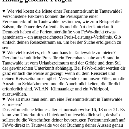
Wie viel kostet die Miete einer Ferienunterkunft in Tautewalde?
Verschiedene Faktoren können die Preisspanne einer
Ferienunterkunft in Tautewalde bestimmen, wie zum Beispiel die
Saison, die Dauer des Aufenthalts und die Art der Unterkunft.
Dennoch haben alle Ferienunterkünfte von FeWo-direkt etwas
gemeinsam – ein ausgezeichnetes Preis-Leistungs-Verhältnis. Gib
einfach deinen Reisezeitraum an, um bei der Suche erfolgreich zu
sein.
Wie viel kostet es, ein Strandhaus in Tautewalde zu mieten?
Der durchschnittliche Preis für ein Ferienhaus nahe am Strand in
Tautewalde ist vom Urlaubszeitraum und der Größe und dem Stil
der gewünschten Unterkunft abhängig. Bei FeWo-direkt werden dir
ganz einfach die Preise angezeigt, wenn du dein Reiseziel und
deinen Reisezeitraum eingibst. Verwende dann unsere Filter, um die
Anzahl an Schlafzimmern und die Annehmlichkeiten, die für dich
erforderlich sind, WLAN, Klimaanlage und ein Whirlpool,
auszuwählen.
Wie alt muss man sein, um eine Ferienunterkunft in Tautewalde
zu mieten?
Das erforderliche Mindestalter ist normalerweise 16, 18 oder 21. Es
kann von Unterkunft zu Unterkunft unterschiedlich sein, deshalb
solltest du die Vorschriften deiner bevorzugten Ferienunterkunft auf
FeWo-direkt in Tautewalde vor der Buchung deiner Auszeit genau